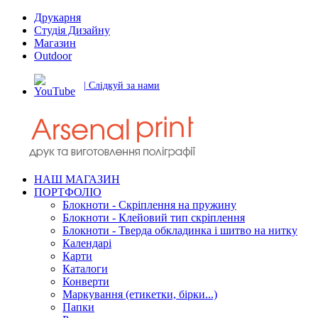
Друкарня
Студія Дизайну
Магазин
Outdoor
| Слідкуй за нами
НАШ МАГАЗИН
ПОРТФОЛІО
Блокноти - Скріплення на пружину
Блокноти - Клейовий тип скріплення
Блокноти - Тверда обкладинка і шитво на нитку
Календарі
Карти
Каталоги
Конверти
Маркування (етикетки, бірки...)
Папки