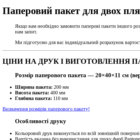
Паперовий пакет для двох пля
Якщо вам необхідно замовити паперові пакети іншого роз
нам запит.
Ми підготуємо для вас індивідуальний розрахунок вартос
ЦІНИ НА ДРУК І ВИГОТОВЛЕННЯ П
Розмір паперового пакета —
20×40×11 см (в
Ширина пакета:
200 мм
Висота пакета:
400 мм
Глибина пакета:
110 мм
Визначення розмірів паперового пакету!
Особливості друку
Кольоровий друк виконується по всій зовнішній поверхні
Вартість вказана без використання для друку фарб Panton