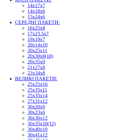
14х17х7
14х18х6
15х24х6
СЕРЕДНІ ПАКЕТИ:
16х25х8
17х23.5х7
19х19х7
20х14х10
20х25х11
20х30х8(10)
20х35х9
21х27х8
23х34х8
ВЕЛИКІ ПАКЕТИ:
25х25х16
25х35х11
25х35х14
27х31х12
30х20х9
30х23х6
30х30х12
30х35х10(12)
30х40х10
30х41х12