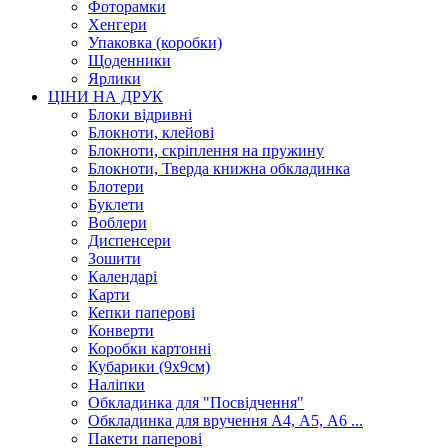
Фоторамки
Хенгери
Упаковка (коробки)
Щоденники
Ярлики
ЦІНИ НА ДРУК
Блоки відривні
Блокноти, клейові
Блокноти, скріплення на пружину
Блокноти, Тверда книжна обкладинка
Блотери
Буклети
Воблери
Диспенсери
Зошити
Календарі
Карти
Кепки паперові
Конверти
Коробки картонні
Кубарики (9х9см)
Наліпки
Обкладинка для "Посвідчення"
Обкладинка для вручення А4, А5, А6 ...
Пакети паперові