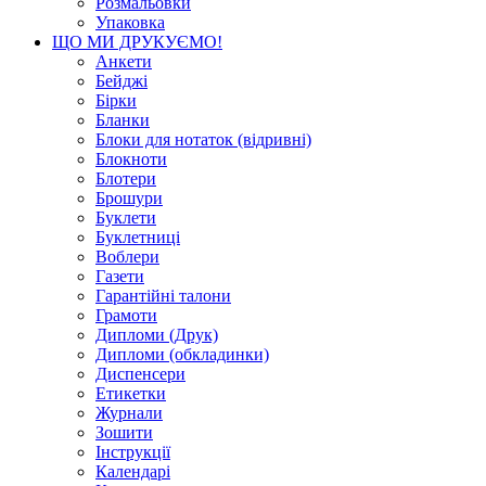
Розмальовки
Упаковка
ЩО МИ ДРУКУЄМО!
Анкети
Бейджі
Бірки
Бланки
Блоки для нотаток (відривні)
Блокноти
Блотери
Брошури
Буклети
Буклетниці
Воблери
Газети
Гарантійні талони
Грамоти
Дипломи (Друк)
Дипломи (обкладинки)
Диспенсери
Етикетки
Журнали
Зошити
Інструкції
Календарі