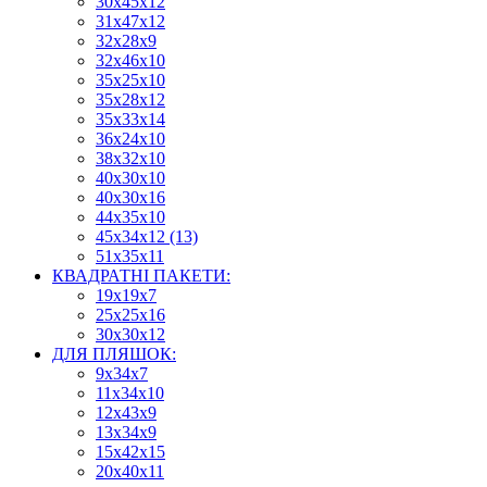
30х45х12
31х47х12
32х28х9
32х46х10
35х25х10
35х28х12
35х33х14
36х24х10
38х32х10
40х30х10
40х30х16
44х35х10
45х34х12 (13)
51х35х11
КВАДРАТНІ ПАКЕТИ:
19х19х7
25х25х16
30х30х12
ДЛЯ ПЛЯШОК:
9х34х7
11х34х10
12х43х9
13х34х9
15х42х15
20х40х11