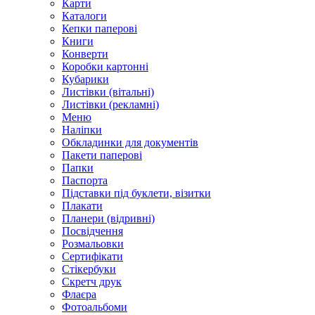
Карти
Каталоги
Кепки паперові
Книги
Конверти
Коробки картонні
Кубарики
Листівки (вітальні)
Листівки (рекламні)
Меню
Наліпки
Обкладинки для документів
Пакети паперові
Папки
Паспорта
Підставки під буклети, візитки
Плакати
Планери (відривні)
Посвідчення
Розмальовки
Сертифікати
Стікербуки
Скретч друк
Флаєра
Фотоальбоми