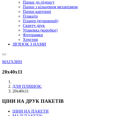
Папки до підпису
Папки з кільцевим механізмом
Папки картонні
Плакати
Планер (відривний)
Скретч друк
Упаковка (коробки)
Фоторамки
Хенгери
ЗВ'ЯЗОК З НАМИ
МАГАЗИН
20х40х11
ДЛЯ ПЛЯШОК:
20х40х11
ЦІНИ НА ДРУК ПАКЕТІВ
ЦІНИ НА ПАКЕТИ
МАЛІ ПАКЕТИ: