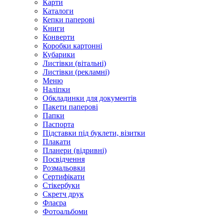
Карти
Каталоги
Кепки паперові
Книги
Конверти
Коробки картонні
Кубарики
Листівки (вітальні)
Листівки (рекламні)
Меню
Наліпки
Обкладинки для документів
Пакети паперові
Папки
Паспорта
Підставки під буклети, візитки
Плакати
Планери (відривні)
Посвідчення
Розмальовки
Сертифікати
Стікербуки
Скретч друк
Флаєра
Фотоальбоми