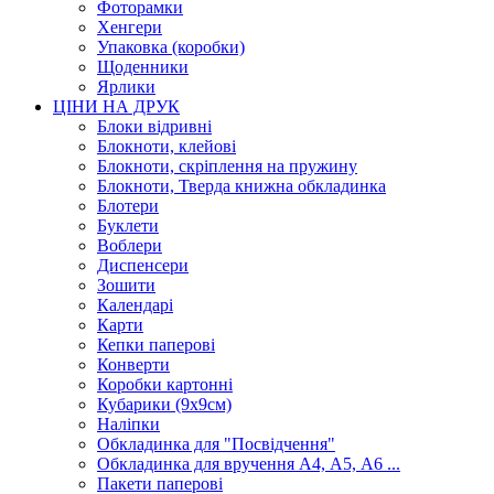
Фоторамки
Хенгери
Упаковка (коробки)
Щоденники
Ярлики
ЦІНИ НА ДРУК
Блоки відривні
Блокноти, клейові
Блокноти, скріплення на пружину
Блокноти, Тверда книжна обкладинка
Блотери
Буклети
Воблери
Диспенсери
Зошити
Календарі
Карти
Кепки паперові
Конверти
Коробки картонні
Кубарики (9х9см)
Наліпки
Обкладинка для "Посвідчення"
Обкладинка для вручення А4, А5, А6 ...
Пакети паперові