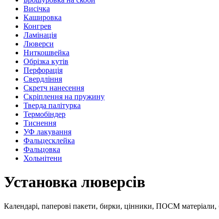
Висічка
Кашировка
Конгрев
Ламінація
Люверси
Ниткошвейка
Обрізка кутів
Перфорація
Свердління
Скретч нанесення
Скріплення на пружину
Тверда палітурка
Термобіндер
Тиснення
УФ лакування
Фальцесклейка
Фальцовка
Хольнітени
Установка люверсів
Календарі, паперові пакети, бирки, цінники, ПОСМ матеріали, бе