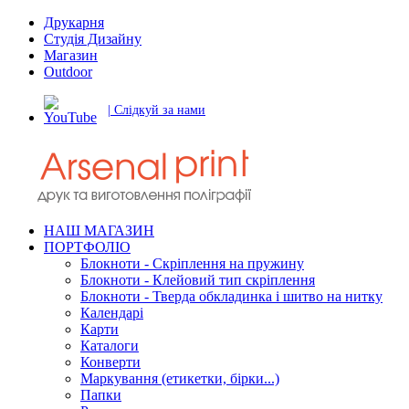
Друкарня
Студія Дизайну
Магазин
Outdoor
| Слідкуй за нами
НАШ МАГАЗИН
ПОРТФОЛІО
Блокноти - Скріплення на пружину
Блокноти - Клейовий тип скріплення
Блокноти - Тверда обкладинка і шитво на нитку
Календарі
Карти
Каталоги
Конверти
Маркування (етикетки, бірки...)
Папки