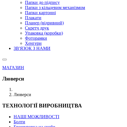
Папки до підпису
Папки з кільцевим механізмом
Папки картонні
Плакати
Планер (відривний)
Скретч друк
Упаковка (коробки)
Фоторамки
Хенгери
ЗВ'ЯЗОК З НАМИ
МАГАЗИН
Люверси
Люверси
ТЕХНОЛОГІЇ ВИРОБНИЦТВА
НАШІ МОЖЛИВОСТІ
Болти
Брошуровка на скоби