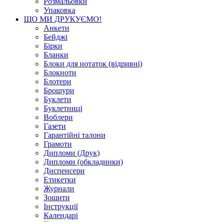
Розмальовки
Упаковка
ЩО МИ ДРУКУЄМО!
Анкети
Бейджі
Бірки
Бланки
Блоки для нотаток (відривні)
Блокноти
Блотери
Брошури
Буклети
Буклетниці
Воблери
Газети
Гарантійні талони
Грамоти
Дипломи (Друк)
Дипломи (обкладинки)
Диспенсери
Етикетки
Журнали
Зошити
Інструкції
Календарі