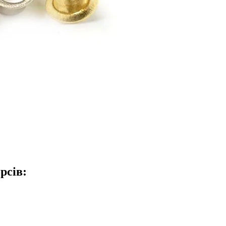
рсів: