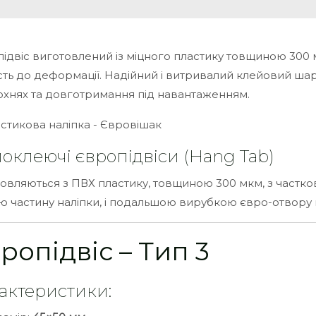
ідвіс виготовлений із міцного пластику товщиною 300 м
ість до деформації. Надійний і витривалий клейовий шар
хнях та довготримання під навантаженням.
оклеючі європідвіси (Hang Tab)
овляються з ПВХ пластику, товщиною 300 мкм, з частк
 частину наліпки, і подальшою вирубкою євро-отвору п
ропідвіс – Тип 3
актеристики: