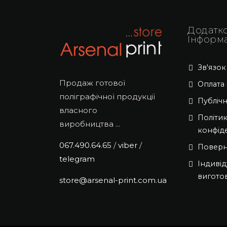
Додатк
Інформ
Зв'язок
Продаж готової
Оплата 
поліграфічної продукції
Публіч
власного
Політи
виробництва ...
конфід
067.490.64.65
/
viber
/
Поверн
telegram
Індивід
вигото
store@arsenal-print.com.ua