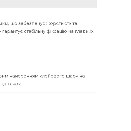
км, що забезпечує жорсткість та
 гарантує стабільну фіксацію на гладких
овим нанесенням клейового шару на
ід гачок!