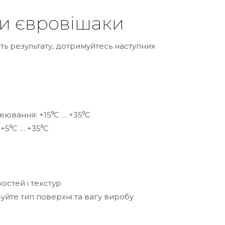
и євровішаки
ть результату, дотримуйтесь наступних
ювання: +15⁰С … +35⁰С
+5⁰С … +35⁰С
остей і текстур
уйте тип поверхні та вагу виробу