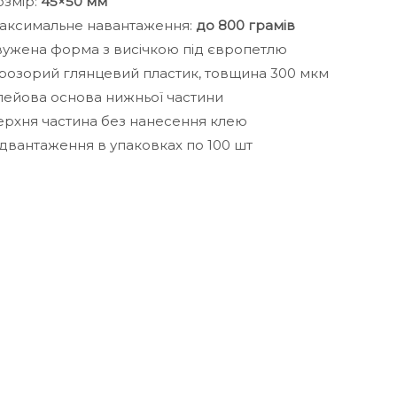
озмір:
45×50 мм
аксимальне навантаження:
до 800 грамів
вужена форма з висічкою під європетлю
розорий глянцевий пластик, товщина 300 мкм
лейова основа нижньої частини
ерхня частина без нанесення клею
ідвантаження в упаковках по 100 шт