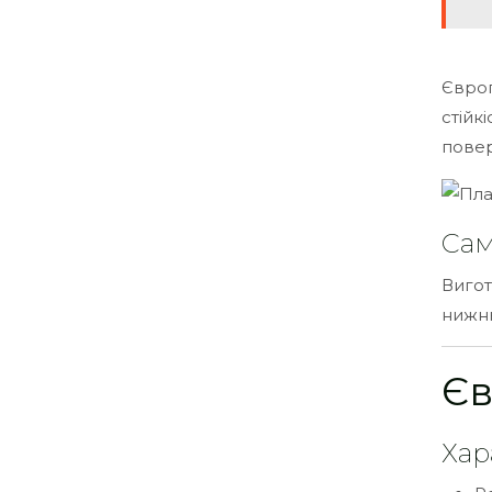
Європ
стійк
повер
Сам
Вигот
нижню
Єв
Хар