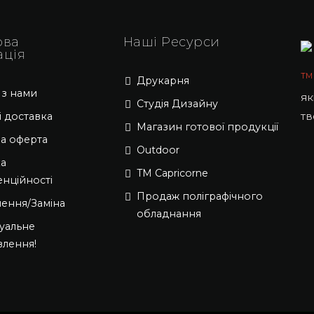
ова
Наші Ресурси
ація
ТМ
Друкарня
 з нами
як
Студія Дизайну
тв
і доставка
Магазин готової продукції
на оферта
Outdoor
ка
TM Capricorne
енційності
Продаж поліграфічного
ення/Заміна
обладнання
уальне
влення!