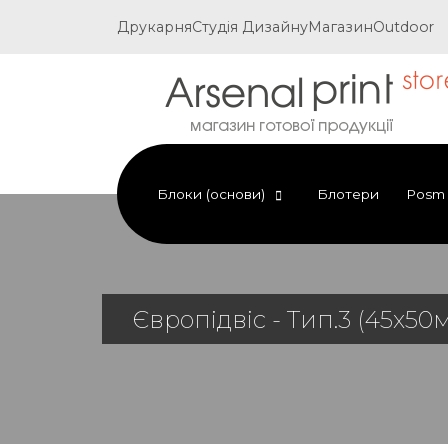
Друкарня
Студія Дизайну
Магазин
Outdoor
Блоки (основи)
Блотери
Posm
Європідвіс - Тип.3 (45х50