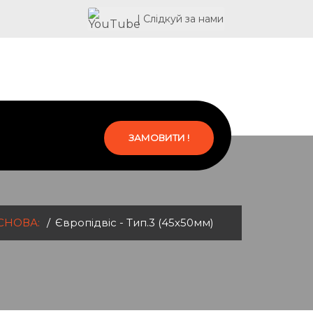
| Слідкуй за нами
ЗАМОВИТИ !
СНОВА:
Європідвіс - Тип.3 (45х50мм)