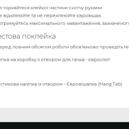
е торкайтеся клейкої частини скотчу руками
е відклеюйте та не переклеюйте євровішак
отримуйтесь максимального навантаження, зазначеного
Тестова поклейка
еред повним обсягом роботи обов’язково проведіть те