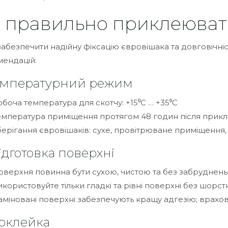
 правильно приклеюват
абезпечити надійну фіксацію євровішака та довговічніс
ендацій:
Температурний режим
обоча температура для скотчу: +15⁰С … +35⁰С
емпература приміщення протягом 48 годин після прикле
берігання євровішаків: сухе, провітрюване приміщення, 
Підготовка поверхні
оверхня повинна бути сухою, чистою та без забруднень
икористовуйте тільки гладкі та рівні поверхні без шорстк
аміновані поверхні забезпечують кращу адгезію; врахов
Поклейка