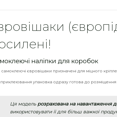
вровішаки (європід
осилені!
амоклеючі наліпки для коробок
і самоклеючі євровішаки призначені для міцного кріпле
 приклеювання упаковка одразу готова до розміщення в
Ця модель
розрахована на навантаження д
використовувати її для більш важкої продук