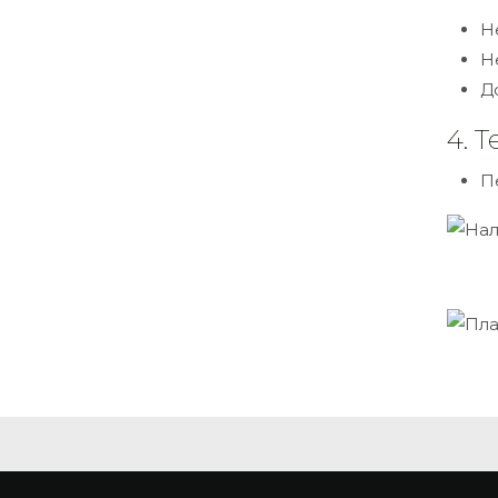
Н
Н
Д
4. 
П