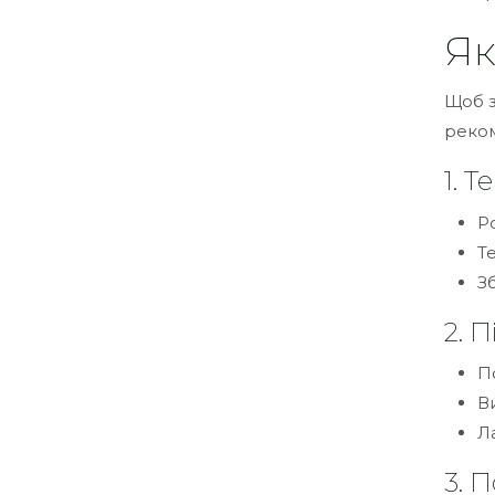
Як
Щоб з
реком
1. 
Р
Т
З
2. 
П
В
Л
3. 