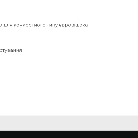
 для конкретного типу євровішака
стування