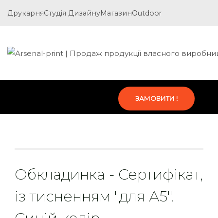
Друкарня
Студія Дизайну
Магазин
Outdoor
ЗАМОВИТИ !
Обкладинка - Сертифікат,
із тисненням "для А5".