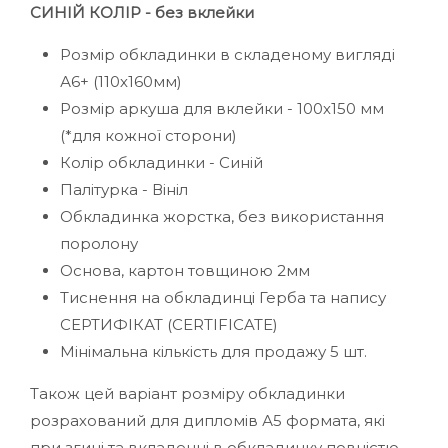
СИНІЙ КОЛІР - без вклейки
Розмір обкладинки в складеному вигляді
А6+ (110х160мм)
Розмір аркуша для вклейки - 100х150 мм
(*для кожної сторони)
Колір обкладинки - Синій
Палітурка - Вініл
Обкладинка жорстка, без використання
поролону
Основа, картон товщиною 2мм
Тиснення на обкладинці Герба та напису
СЕРТИФІКАТ (CERTIFICATE)
Мінімальна кількість для продажу 5 шт.
Також цей варіант розміру обкладинки
розрахований для дипломів А5 формата, які
при згині та вкладенні в обкладинку повністю