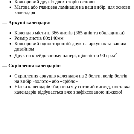
Кольоровий друк із двох сторін основи
Матова або глянцева ламінація на ваш вибір, для основи
календаря
— Аркуші календаря:
Календар містить 366 листів (365 днів та обкладинка)
Розмір листів 80х140мм
Кольоровий односторонній друк на аркушах за вашим
дизайном
2
Друк на крейдованому папері, щільністю 90 гр.м
— Скріплення календарів:
Скріплення аркушів календаря на 2 болти, колір болтів
на вибір «золото» або «срібло»
Ніжка календарів збирається у готовий вигляд, поставка
календарів відбувається вже з зафіксованою ніжкою!