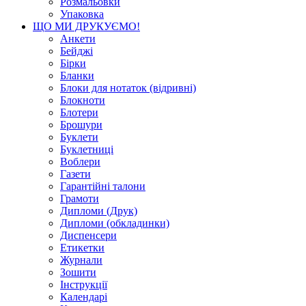
Розмальовки
Упаковка
ЩО МИ ДРУКУЄМО!
Анкети
Бейджі
Бірки
Бланки
Блоки для нотаток (відривні)
Блокноти
Блотери
Брошури
Буклети
Буклетниці
Воблери
Газети
Гарантійні талони
Грамоти
Дипломи (Друк)
Дипломи (обкладинки)
Диспенсери
Етикетки
Журнали
Зошити
Інструкції
Календарі