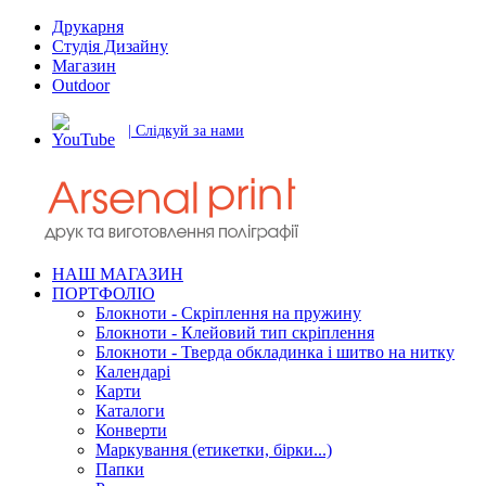
Друкарня
Студія Дизайну
Магазин
Outdoor
| Слідкуй за нами
НАШ МАГАЗИН
ПОРТФОЛІО
Блокноти - Скріплення на пружину
Блокноти - Клейовий тип скріплення
Блокноти - Тверда обкладинка і шитво на нитку
Календарі
Карти
Каталоги
Конверти
Маркування (етикетки, бірки...)
Папки