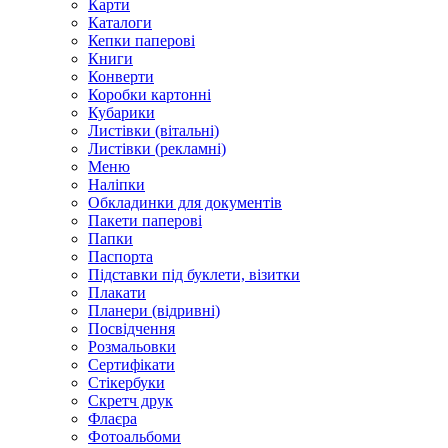
Карти
Каталоги
Кепки паперові
Книги
Конверти
Коробки картонні
Кубарики
Листівки (вітальні)
Листівки (рекламні)
Меню
Наліпки
Обкладинки для документів
Пакети паперові
Папки
Паспорта
Підставки під буклети, візитки
Плакати
Планери (відривні)
Посвідчення
Розмальовки
Сертифікати
Стікербуки
Скретч друк
Флаєра
Фотоальбоми