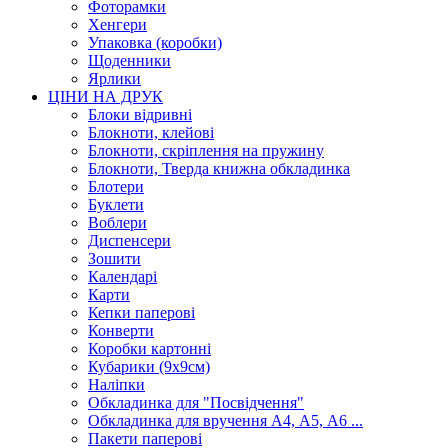
Фоторамки
Хенгери
Упаковка (коробки)
Щоденники
Ярлики
ЦІНИ НА ДРУК
Блоки відривні
Блокноти, клейові
Блокноти, скріплення на пружину
Блокноти, Тверда книжна обкладинка
Блотери
Буклети
Воблери
Диспенсери
Зошити
Календарі
Карти
Кепки паперові
Конверти
Коробки картонні
Кубарики (9х9см)
Наліпки
Обкладинка для "Посвідчення"
Обкладинка для вручення А4, А5, А6 ...
Пакети паперові