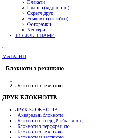
Плакати
Планер (відривний)
Скретч друк
Упаковка (коробки)
Фоторамки
Хенгери
ЗВ'ЯЗОК З НАМИ
МАГАЗИН
- Блокноти з резинкою
- Блокноти з резинкою
ДРУК БЛОКНОТІВ
ДРУК БЛОКНОТІВ
- Акварельні блокноти
- Блокноти в твердій обкладинці
- Блокноти з перфорацією
- Блокноти з резинкою
- Блокноти із застібкою