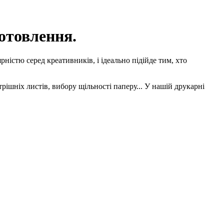
отовлення.
ністю серед креативників, і ідеально підійде тим, хто
ішніх листів, вибору щільності паперу... У нашій друкарні