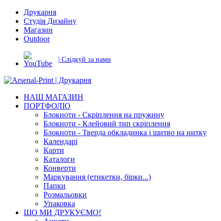
Друкарня
Студія Дизайну
Магазин
Outdoor
| Слідкуй за нами
НАШ МАГАЗИН
ПОРТФОЛІО
Блокноти - Скріплення на пружину
Блокноти - Клейовий тип скріплення
Блокноти - Тверда обкладинка і шитво на нитку
Календарі
Карти
Каталоги
Конверти
Маркування (етикетки, бірки...)
Папки
Розмальовки
Упаковка
ЩО МИ ДРУКУЄМО!