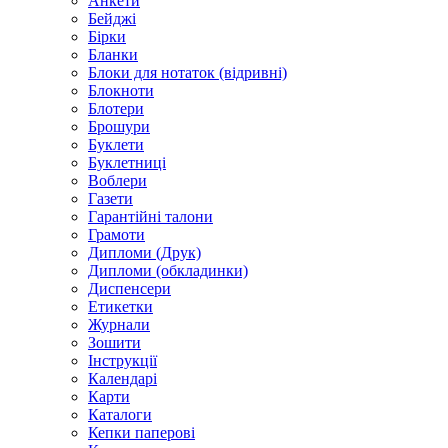
Анкети
Бейджі
Бірки
Бланки
Блоки для нотаток (відривні)
Блокноти
Блотери
Брошури
Буклети
Буклетниці
Воблери
Газети
Гарантійні талони
Грамоти
Дипломи (Друк)
Дипломи (обкладинки)
Диспенсери
Етикетки
Журнали
Зошити
Інструкції
Календарі
Карти
Каталоги
Кепки паперові