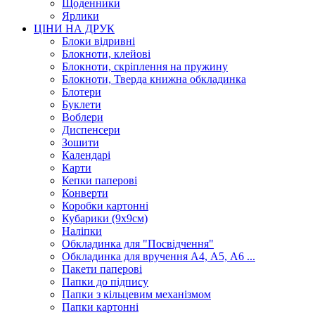
Щоденники
Ярлики
ЦІНИ НА ДРУК
Блоки відривні
Блокноти, клейові
Блокноти, скріплення на пружину
Блокноти, Тверда книжна обкладинка
Блотери
Буклети
Воблери
Диспенсери
Зошити
Календарі
Карти
Кепки паперові
Конверти
Коробки картонні
Кубарики (9х9см)
Наліпки
Обкладинка для "Посвідчення"
Обкладинка для вручення А4, А5, А6 ...
Пакети паперові
Папки до підпису
Папки з кільцевим механізмом
Папки картонні