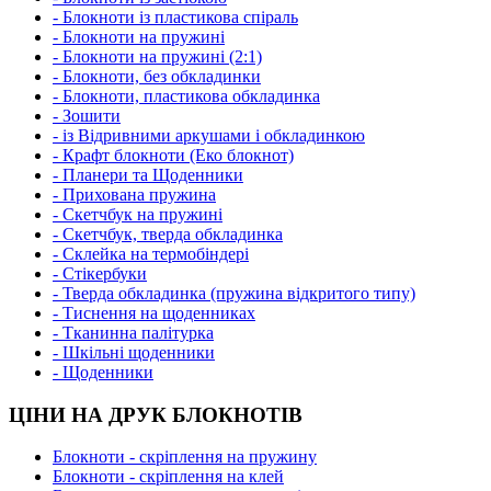
- Блокноти із пластикова спіраль
- Блокноти на пружині
- Блокноти на пружині (2:1)
- Блокноти, без обкладинки
- Блокноти, пластикова обкладинка
- Зошити
- із Відривними аркушами і обкладинкою
- Крафт блокноти (Еко блокнот)
- Планери та Щоденники
- Прихована пружина
- Скетчбук на пружині
- Скетчбук, тверда обкладинка
- Склейка на термобіндері
- Стікербуки
- Тверда обкладинка (пружина відкритого типу)
- Тиснення на щоденниках
- Тканинна палітурка
- Шкільні щоденники
- Щоденники
ЦІНИ НА ДРУК БЛОКНОТІВ
Блокноти - скріплення на пружину
Блокноти - скріплення на клей