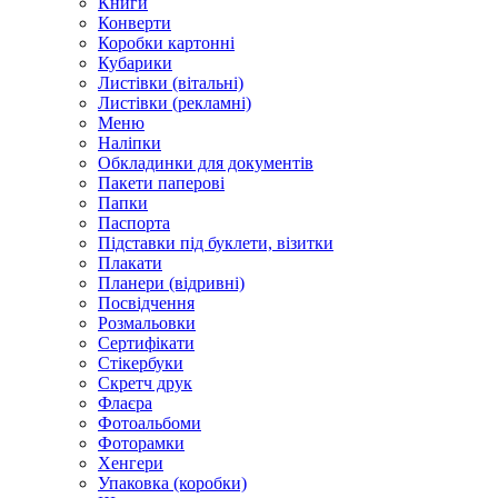
Книги
Конверти
Коробки картонні
Кубарики
Листівки (вітальні)
Листівки (рекламні)
Меню
Наліпки
Обкладинки для документів
Пакети паперові
Папки
Паспорта
Підставки під буклети, візитки
Плакати
Планери (відривні)
Посвідчення
Розмальовки
Сертифікати
Стікербуки
Скретч друк
Флаєра
Фотоальбоми
Фоторамки
Хенгери
Упаковка (коробки)