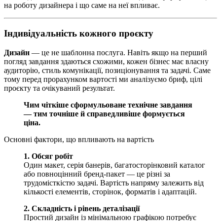
на роботу дизайнера і що саме на неї впливає.
Індивідуальність кожного проєкту
Дизайн
— це не шаблонна послуга. Навіть якщо на перший
погляд завдання здаються схожими, кожен бізнес має власну
аудиторію, стиль комунікації, позиціонування та задачі. Саме
тому перед прорахунком вартості ми аналізуємо бриф, цілі
проєкту та очікуваний результат.
Чим чіткіше сформульоване технічне завдання
— тим точніше й справедливіше формується
ціна.
Основні фактори, що впливають на вартість
1. Обсяг робіт
Один макет, серія банерів, багатосторінковий каталог
або повноцінний бренд-пакет — це різні за
трудомісткістю задачі. Вартість напряму залежить від
кількості елементів, сторінок, форматів і адаптацій.
2. Складність і рівень деталізації
Простий дизайн із мінімальною графікою потребує