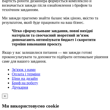
Вартість роботи дизайнера формується комплексно й
визначається завжди після ознайомлення з брифом та
технічним завданням.
Ми завжди прагнемо знайти баланс між ціною, якістю та
результатом, який буде працювати на ваш бізнес.
Чітко сформульоване завдання, повні вихідні
матеріали та своєчасний зворотний зв’язок
допомагають оптимізувати бюджет і скоротити
терміни виконання проєкту.
Якщо у вас залишилися питання — ми завжди готові
проконсультувати та допомогти підібрати оптимальне рішення
саме для вашого завдання.
Зв'язок з нами
Оплата і терміни
Ціни на дизайн
Бриф на роботу
Друкарня
×
Ми використовуємо cookie