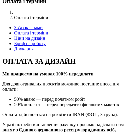
Оплата і терміни
Оплата і терміни
Зв'язок з нами
Оплата і терміни
Ціни на дизайн
Бриф на роботу
Друкарня
ОПЛАТА ЗА ДИЗАЙН
Ми працюємо на умовах 100% передплати
.
Для довготривалих проєктів можливе поетапне внесення
оплати:
50% аванс — перед початком робіт
50% доплата — перед передачею фінальних макетів
Оплата здійснюється на реквізити IBAN (ФОП, 3 група).
У разі потреби виставлення рахунку просимо надіслати нам
витяг з Єдиного державного реєстру юридичних осіб,