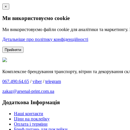
×
Ми використовуємо cookie
Ми використовуємо файли cookie для аналітики та маркетингу.
Детальніше про політику конфіденційності
Прийняти
Комплексне брендування транспорту, вітрин та декорування скл
067.490.64.65
/
viber
/
telegram
zakaz@arsenal-print.com.ua
Додаткова Інформація
Наші контакти
Ціни на поклейку
Оплата і терміни
Бриф питань для поклейки