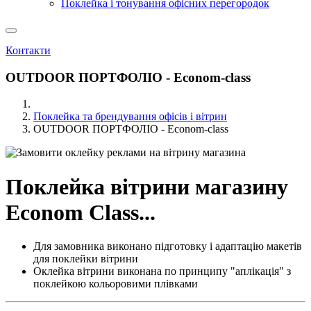
Поклейка і тонування офісних перегородок
Контакти
OUTDOOR ПОРТФОЛІО - Еconom-class
Поклейка та брендування офісів і вітрин
OUTDOOR ПОРТФОЛІО - Еconom-class
Поклейка вітрини магазину
Еconom Сlass...
Для замовника виконано підготовку і адаптацію макетів
для поклейки вітрини
Оклейка вітрини виконана по принципу "аплікація" з
поклейкою кольоровими плівками