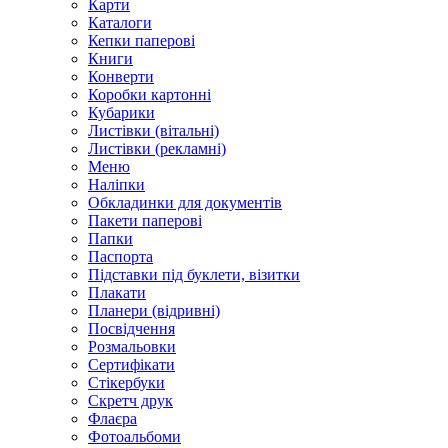
Карти
Каталоги
Кепки паперові
Книги
Конверти
Коробки картонні
Кубарики
Листівки (вітальні)
Листівки (рекламні)
Меню
Наліпки
Обкладинки для документів
Пакети паперові
Папки
Паспорта
Підставки під буклети, візитки
Плакати
Планери (відривні)
Посвідчення
Розмальовки
Сертифікати
Стікербуки
Скретч друк
Флаєра
Фотоальбоми