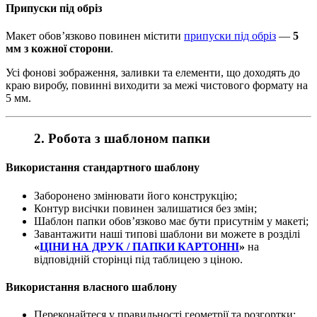
Припуски під обріз
Макет обов’язково повинен містити
припуски під обріз
—
5
мм з кожної сторони
.
Усі фонові зображення, заливки та елементи, що доходять до
краю виробу, повинні виходити за межі чистового формату на
5 мм.
2. Робота з шаблоном папки
Використання стандартного шаблону
Заборонено змінювати його конструкцію;
Контур висічки повинен залишатися без змін;
Шаблон папки обов’язково має бути присутнім у макеті;
Завантажити наші типові шаблони ви можете в розділі
«
ЦІНИ НА ДРУК / ПАПКИ КАРТОННІ
»
на
відповідній сторінці під таблицею з ціною.
Використання власного шаблону
Переконайтеся у правильності геометрії та розгортки;