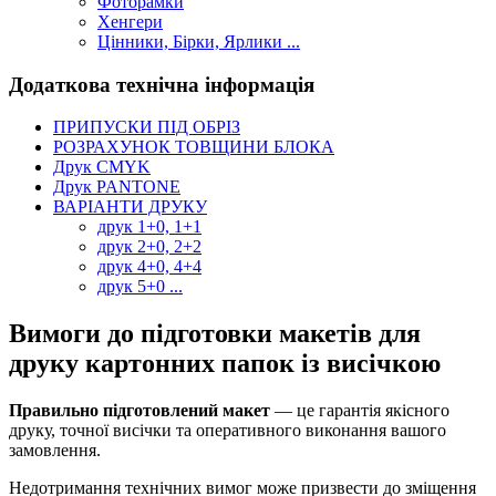
Фоторамки
Хенгери
Цінники, Бірки, Ярлики ...
Додаткова технічна інформація
ПРИПУСКИ ПІД ОБРІЗ
РОЗРАХУНОК ТОВЩИНИ БЛОКА
Друк CMYK
Друк PANTONE
ВАРІАНТИ ДРУКУ
друк 1+0, 1+1
друк 2+0, 2+2
друк 4+0, 4+4
друк 5+0 ...
Вимоги до підготовки макетів для
друку картонних папок із висічкою
Правильно підготовлений макет
— це гарантія якісного
друку, точної висічки та оперативного виконання вашого
замовлення.
Недотримання технічних вимог може призвести до зміщення