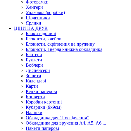
Фоторамки
Хенгери
Упаковка (коробки)
Щоденники
Ярлики
ЦІНИ НА ДРУК
Блоки відривні
Блокноти, клейові
Блокноти, скріплення на пружину
Блокноти, Тверда книжна обкладинка
Блотери
Буклети
Воблери
Диспенсери
Зошити
Календарі
Карти
Кепки паперові
Конверти
Коробки картонні
Кубарики (9х9см)
Наліпки
Обкладинка для "Посвідчення"
Обкладинка для вручення А4, А5, А6 ...
Пакети паперові