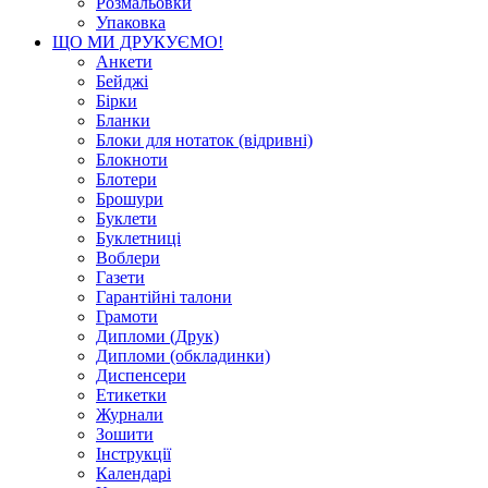
Розмальовки
Упаковка
ЩО МИ ДРУКУЄМО!
Анкети
Бейджі
Бірки
Бланки
Блоки для нотаток (відривні)
Блокноти
Блотери
Брошури
Буклети
Буклетниці
Воблери
Газети
Гарантійні талони
Грамоти
Дипломи (Друк)
Дипломи (обкладинки)
Диспенсери
Етикетки
Журнали
Зошити
Інструкції
Календарі