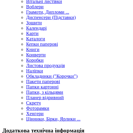
Вітальні листівки
Воблери
Грамоти, Дипломи ...
Диспенсери (Підставки)
Зошити
Календарі
Карти
Каталоги
Кепки паперові
Книги
Конверти
Коробки
Листова продукція
Наліпки
Обкладинки ("Корочки")
Пакети паперові
Папки картонні
Папки, з кільцями
Планер відривний
Скретч
Фоторамки
Хенгери
Цінники, Бірки, Ярлики ...
Додаткова технічна інформація