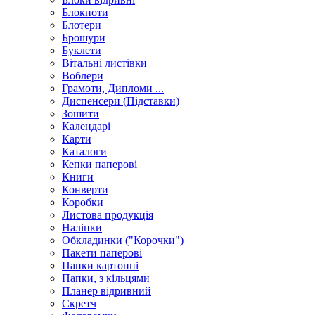
Блокноти
Блотери
Брошури
Буклети
Вітальні листівки
Воблери
Грамоти, Дипломи ...
Диспенсери (Підставки)
Зошити
Календарі
Карти
Каталоги
Кепки паперові
Книги
Конверти
Коробки
Листова продукція
Наліпки
Обкладинки ("Корочки")
Пакети паперові
Папки картонні
Папки, з кільцями
Планер відривний
Скретч