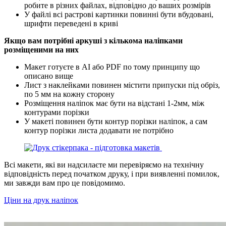
робите в різних файлах, відповідно до ваших розмірів
У файлі всі растрові картинки повинні бути вбудовані,
шрифти переведені в криві
Якщо вам потрібні аркуші з кількома наліпками
розміщеними на них
Макет готуєте в AI або PDF по тому принципу що
описано вище
Лист з наклейками повинен містити припуски під обріз,
по 5 мм на кожну сторону
Розміщення наліпок має бути на відстані 1-2мм, між
контурами порізки
У макеті повинен бути контур порізки наліпок, а сам
контур порізки листа додавати не потрібно
Всі макети, які ви надсилаєте ми перевіряємо на технічну
відповідність перед початком друку, і при виявленні помилок,
ми завжди вам про це повідомимо.
Ціни на друк наліпок