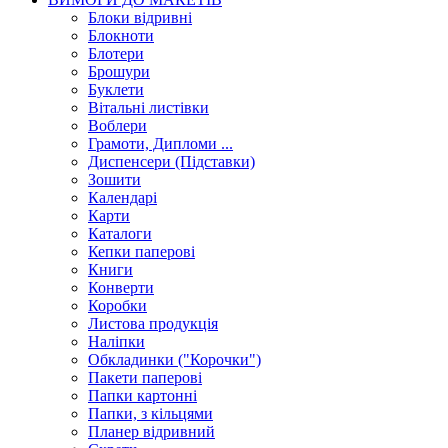
Блоки відривні
Блокноти
Блотери
Брошури
Буклети
Вітальні листівки
Воблери
Грамоти, Дипломи ...
Диспенсери (Підставки)
Зошити
Календарі
Карти
Каталоги
Кепки паперові
Книги
Конверти
Коробки
Листова продукція
Наліпки
Обкладинки ("Корочки")
Пакети паперові
Папки картонні
Папки, з кільцями
Планер відривний