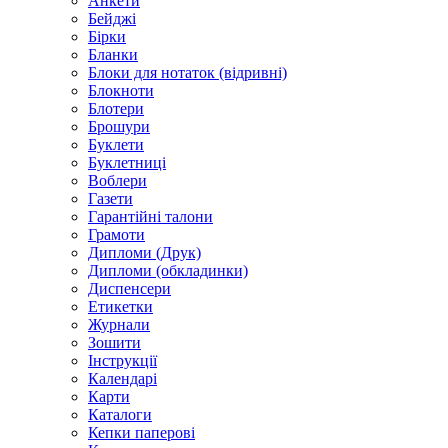
Анкети
Бейджі
Бірки
Бланки
Блоки для нотаток (відривні)
Блокноти
Блотери
Брошури
Буклети
Буклетниці
Воблери
Газети
Гарантійні талони
Грамоти
Дипломи (Друк)
Дипломи (обкладинки)
Диспенсери
Етикетки
Журнали
Зошити
Інструкції
Календарі
Карти
Каталоги
Кепки паперові