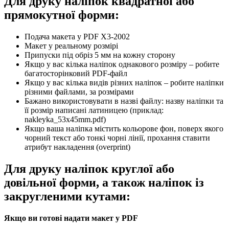
Для друку наліпок квадратної або
прямокутної форми:
Подача макета у PDF X3-2002
Макет у реальному розмірі
Припуски під обріз 5 мм на кожну сторону
Якщо у вас кілька наліпок однакового розміру – робите
багатосторінковий PDF-файл
Якщо у вас кілька видів різних наліпок – робите наліпки
різними файлами, за розмірами
Бажано використовувати в назві файлу: назву наліпки та
її розмір написані латиницею (приклад:
nakleyka_53x45mm.pdf)
Якщо ваша наліпка містить кольорове фон, поверх якого
чорний текст або тонкі чорні лінії, прохання ставити
атрибут накладення (overprint)
Для друку наліпок круглої або
довільної форми, а також наліпок із
закругленими кутами:
Якщо ви готові надати макет у PDF