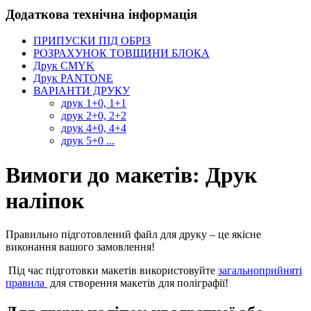
Додаткова технічна інформація
ПРИПУСКИ ПІД ОБРІЗ
РОЗРАХУНОК ТОВЩИНИ БЛОКА
Друк CMYK
Друк PANTONE
ВАРІАНТИ ДРУКУ
друк 1+0, 1+1
друк 2+0, 2+2
друк 4+0, 4+4
друк 5+0 ...
Вимоги до макетів: Друк
наліпок
Правильно підготовлений файл для друку – це якісне
виконання вашого замовлення!
Під час підготовки макетів використовуйте
загальноприйняті
правила
для створення макетів для поліграфії!