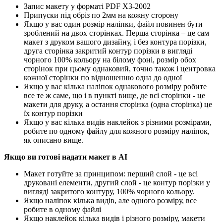
Запис макету у форматі PDF X3-2002
Припуски під обріз по 2мм на кожну сторону
Якщо у вас один розмір наліпки, файл повинен бути
зроблений на двох сторінках. Перша сторінка – це сам
макет з друком вашого дизайну, і без контура порізки,
друга сторінка закритий контур порізки в вигляді
чорного 100% кольору на білому фоні, розмір обох
сторінок при цьому однаковий, точно також і центровка
кожної сторінки по відношенню одна до одної
Якщо у вас кілька наліпок однакового розміру робите
все те ж саме, що і в пункті вище, де всі сторінки - це
макети для друку, а остання сторінка (одна сторінка) це
їх контур порізки
Якщо у вас кілька видів наклейок з різними розмірами,
робите по одному файлу для кожного розміру наліпок,
як описано вище.
Якщо ви готові надати макет в AI
Макет готуйте за принципом: перший слой - це всі
друковані елементи, другий слой - це контур порізки у
вигляді закритого контуру, 100% чорного кольору.
Якщо наліпок кілька видів, але одного розміру, все
робите в одному файлі
Якщо наклейок кілька видів і різного розміру, макети