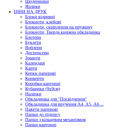
Щоденники
Ярлики
ЦІНИ НА ДРУК
Блоки відривні
Блокноти, клейові
Блокноти, скріплення на пружину
Блокноти, Тверда книжна обкладинка
Блотери
Буклети
Воблери
Диспенсери
Зошити
Календарі
Карти
Кепки паперові
Конверти
Коробки картонні
Кубарики (9х9см)
Наліпки
Обкладинка для "Посвідчення"
Обкладинка для вручення А4, А5, А6 ...
Пакети паперові
Папки до підпису
Папки з кільцевим механізмом
Папки картонні