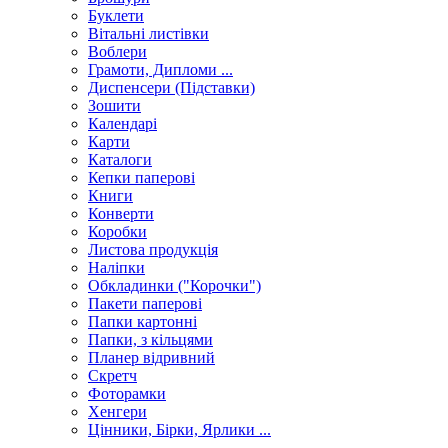
Буклети
Вітальні листівки
Воблери
Грамоти, Дипломи ...
Диспенсери (Підставки)
Зошити
Календарі
Карти
Каталоги
Кепки паперові
Книги
Конверти
Коробки
Листова продукція
Наліпки
Обкладинки ("Корочки")
Пакети паперові
Папки картонні
Папки, з кільцями
Планер відривний
Скретч
Фоторамки
Хенгери
Цінники, Бірки, Ярлики ...