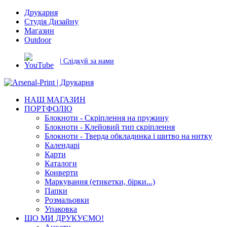
Друкарня
Студія Дизайну
Магазин
Outdoor
| Слідкуй за нами
НАШ МАГАЗИН
ПОРТФОЛІО
Блокноти - Скріплення на пружину
Блокноти - Клейовий тип скріплення
Блокноти - Тверда обкладинка і шитво на нитку
Календарі
Карти
Каталоги
Конверти
Маркування (етикетки, бірки...)
Папки
Розмальовки
Упаковка
ЩО МИ ДРУКУЄМО!