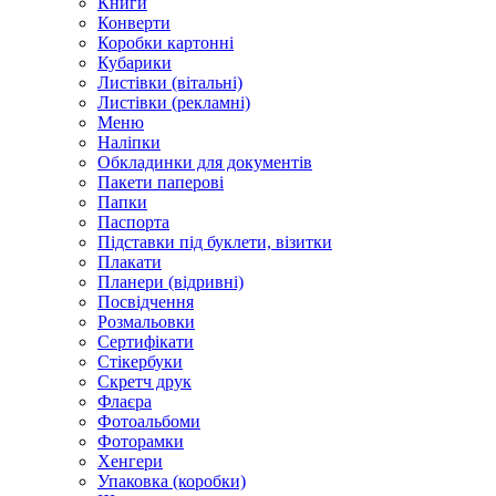
Книги
Конверти
Коробки картонні
Кубарики
Листівки (вітальні)
Листівки (рекламні)
Меню
Наліпки
Обкладинки для документів
Пакети паперові
Папки
Паспорта
Підставки під буклети, візитки
Плакати
Планери (відривні)
Посвідчення
Розмальовки
Сертифікати
Стікербуки
Скретч друк
Флаєра
Фотоальбоми
Фоторамки
Хенгери
Упаковка (коробки)