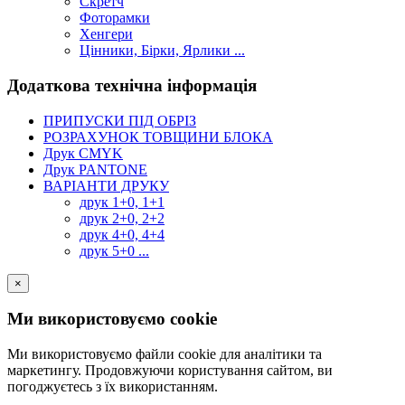
Скретч
Фоторамки
Хенгери
Цінники, Бірки, Ярлики ...
Додаткова технічна інформація
ПРИПУСКИ ПІД ОБРІЗ
РОЗРАХУНОК ТОВЩИНИ БЛОКА
Друк CMYK
Друк PANTONE
ВАРІАНТИ ДРУКУ
друк 1+0, 1+1
друк 2+0, 2+2
друк 4+0, 4+4
друк 5+0 ...
×
Ми використовуємо cookie
Ми використовуємо файли cookie для аналітики та
маркетингу. Продовжуючи користування сайтом, ви
погоджуєтесь з їх використанням.