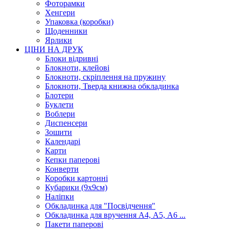
Фоторамки
Хенгери
Упаковка (коробки)
Щоденники
Ярлики
ЦІНИ НА ДРУК
Блоки відривні
Блокноти, клейові
Блокноти, скріплення на пружину
Блокноти, Тверда книжна обкладинка
Блотери
Буклети
Воблери
Диспенсери
Зошити
Календарі
Карти
Кепки паперові
Конверти
Коробки картонні
Кубарики (9х9см)
Наліпки
Обкладинка для "Посвідчення"
Обкладинка для вручення А4, А5, А6 ...
Пакети паперові