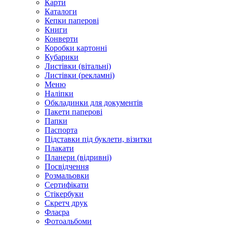
Карти
Каталоги
Кепки паперові
Книги
Конверти
Коробки картонні
Кубарики
Листівки (вітальні)
Листівки (рекламні)
Меню
Наліпки
Обкладинки для документів
Пакети паперові
Папки
Паспорта
Підставки під буклети, візитки
Плакати
Планери (відривні)
Посвідчення
Розмальовки
Сертифікати
Стікербуки
Скретч друк
Флаєра
Фотоальбоми