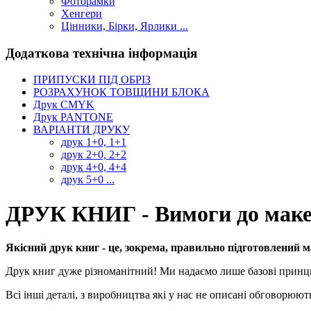
Фоторамки
Хенгери
Цінники, Бірки, Ярлики ...
Додаткова технічна інформація
ПРИПУСКИ ПІД ОБРІЗ
РОЗРАХУНОК ТОВЩИНИ БЛОКА
Друк CMYK
Друк PANTONE
ВАРІАНТИ ДРУКУ
друк 1+0, 1+1
друк 2+0, 2+2
друк 4+0, 4+4
друк 5+0 ...
ДРУК КНИГ - Вимоги до маке
Якісний друк книг - це, зокрема, правильно підготовлений м
Друк книг дуже різноманітний! Ми надаємо лише базові принци
Всі інші деталі, з виробництва які у нас не описані обговорю