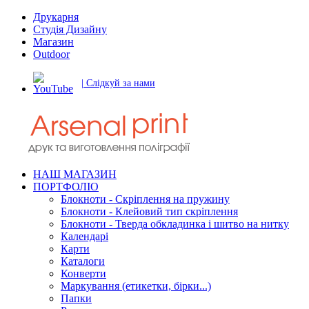
Друкарня
Студія Дизайну
Магазин
Outdoor
| Слідкуй за нами
НАШ МАГАЗИН
ПОРТФОЛІО
Блокноти - Скріплення на пружину
Блокноти - Клейовий тип скріплення
Блокноти - Тверда обкладинка і шитво на нитку
Календарі
Карти
Каталоги
Конверти
Маркування (етикетки, бірки...)
Папки