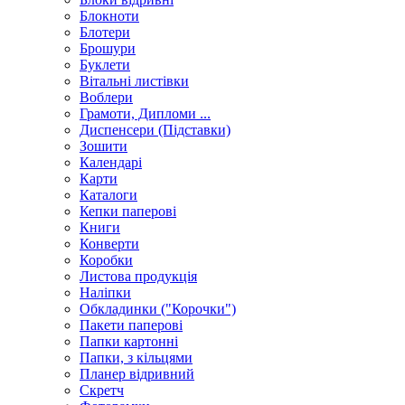
Блокноти
Блотери
Брошури
Буклети
Вітальні листівки
Воблери
Грамоти, Дипломи ...
Диспенсери (Підставки)
Зошити
Календарі
Карти
Каталоги
Кепки паперові
Книги
Конверти
Коробки
Листова продукція
Наліпки
Обкладинки ("Корочки")
Пакети паперові
Папки картонні
Папки, з кільцями
Планер відривний
Скретч