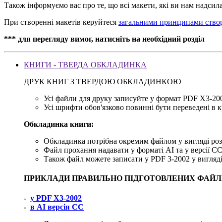
Також інформуємо вас про те, що всі макети, які ви нам надси
При створенні макетів керуйтеся
загальними принципами створ
*** для перегляду вимог, натисніть на необхідний розділ
КНИГИ - ТВЕРДА ОБКЛАДИНКА
ДРУК КНИГ З ТВЕРДОЮ ОБКЛАДИНКОЮ
Усі файли для друку записуйте у формат PDF X3-20
Усі шрифти обов'язково повинні бути переведені в к
Обкладинка книги:
Обкладинка потрібна окремим файлом у вигляді ро
Файл прохання надавати у форматі AI та у версії СС
Також файл можете записати у PDF 3-2002 у вигляді 
ПРИКЛАДИ ПРАВИЛЬНО ПІДГОТОВЛЕНИХ ФАЙЛ
-
у PDF X3-2002
-
в AI версія СС