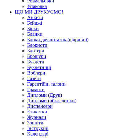
Розмальовки
Упаковка
ЩО МИ ДРУКУЄМО!
Анкети
Бейджі
Бірки
Бланки
Блоки для нотаток (відривні)
Блокноти
Блотери
Брошури
Буклети
Буклетниці
Воблери
Газети
Гарантійні талони
Грамоти
Дипломи (Друк)
Дипломи (обкладинки)
Диспенсери
Етикетки
Журнали
Зошити
Інструкції
Календарі