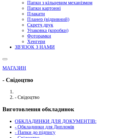
Папки з кільцевим механізмом
Папки картонні
Плакати
Планер (відривний)
Скретч друк
Упаковка (коробки)
Фоторамки
Хенгери
ЗВ'ЯЗОК З НАМИ
МАГАЗИН
- Свідоцтво
- Свідоцтво
Виготовлення обкладинок
ОБКЛАДИНКИ ДЛЯ ДОКУМЕНТІВ:
- Обкладинки для Дипломів
- Папки до підпису
- Свідоцтво