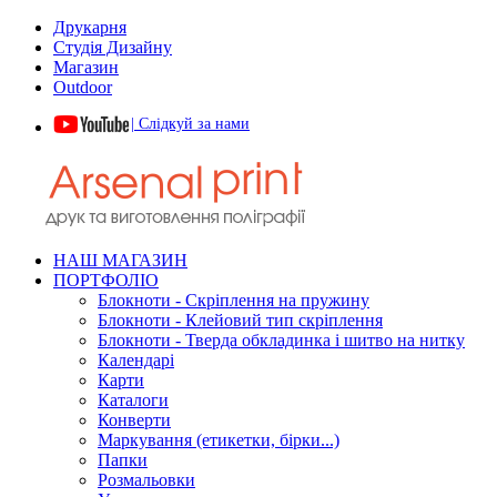
Друкарня
Студія Дизайну
Магазин
Outdoor
| Слідкуй за нами
НАШ МАГАЗИН
ПОРТФОЛІО
Блокноти - Скріплення на пружину
Блокноти - Клейовий тип скріплення
Блокноти - Тверда обкладинка і шитво на нитку
Календарі
Карти
Каталоги
Конверти
Маркування (етикетки, бірки...)
Папки
Розмальовки