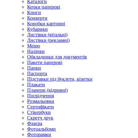
Каталоги
Кепки паперові
Книги
Конверти
Коробки картонні
Кубарики
Листівки (вітальні)
Листівки (рекламні)
Меню
Наліпки
Обкладинки для документів
Пакети паперові
Папки
Паспорта
Підставки під буклети, візитки
Плакати
Планери (відривні)
Посвідчення
Розмальовки
Сертифікати
Стікербуки
Скретч друк
Флаєра
Фотоальбоми
Фоторамки