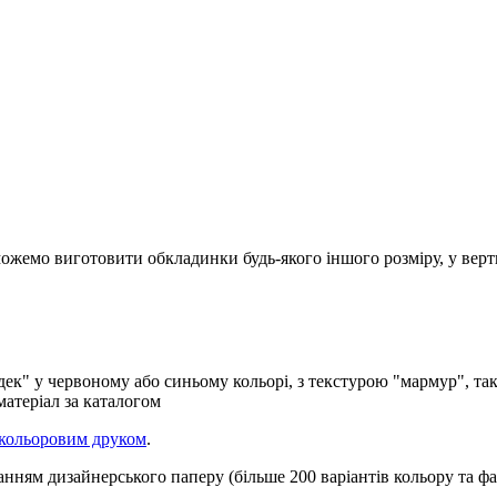
ожемо виготовити обкладинки будь-якого іншого розміру, у верти
ек" у червоному або синьому кольорі, з текстурою "мармур", так
матеріал за каталогом
 кольоровим друком
.
нням дизайнерського паперу (більше 200 варіантів кольору та ф