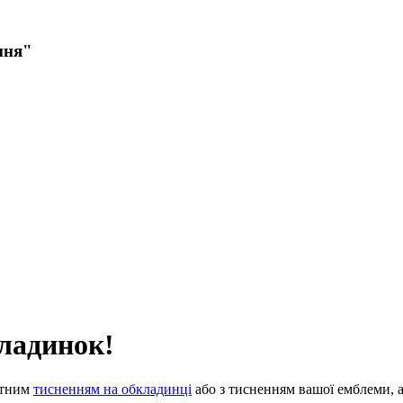
ння"
кладинок!
ртним
тисненням на обкладинці
або з тисненням вашої емблеми, а