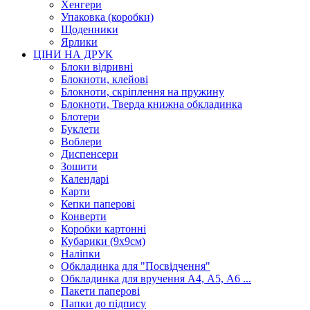
Хенгери
Упаковка (коробки)
Щоденники
Ярлики
ЦІНИ НА ДРУК
Блоки відривні
Блокноти, клейові
Блокноти, скріплення на пружину
Блокноти, Тверда книжна обкладинка
Блотери
Буклети
Воблери
Диспенсери
Зошити
Календарі
Карти
Кепки паперові
Конверти
Коробки картонні
Кубарики (9х9см)
Наліпки
Обкладинка для "Посвідчення"
Обкладинка для вручення А4, А5, А6 ...
Пакети паперові
Папки до підпису