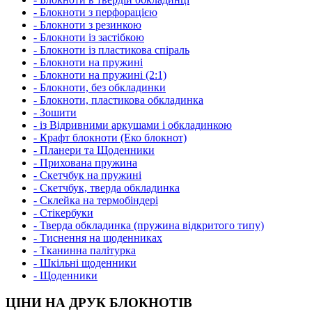
- Блокноти з перфорацією
- Блокноти з резинкою
- Блокноти із застібкою
- Блокноти із пластикова спіраль
- Блокноти на пружині
- Блокноти на пружині (2:1)
- Блокноти, без обкладинки
- Блокноти, пластикова обкладинка
- Зошити
- із Відривними аркушами і обкладинкою
- Крафт блокноти (Еко блокнот)
- Планери та Щоденники
- Прихована пружина
- Скетчбук на пружині
- Скетчбук, тверда обкладинка
- Склейка на термобіндері
- Стікербуки
- Тверда обкладинка (пружина відкритого типу)
- Тиснення на щоденниках
- Тканинна палітурка
- Шкільні щоденники
- Щоденники
ЦІНИ НА ДРУК БЛОКНОТІВ