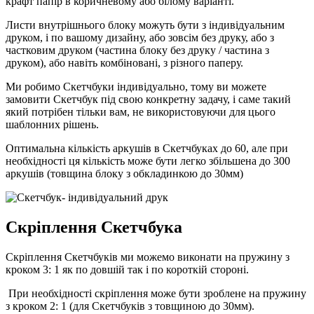
крафт папір в коричневому або білому варіанті.
Листи внутрішнього блоку можуть бути з індивідуальним
друком, і по вашому дизайну, або зовсім без друку, або з
частковим друком (частина блоку без друку / частина з
друком), або навіть комбіновані, з різного паперу.
Ми робимо Скетчбуки індивідуально, тому ви можете
замовити Скетчбук під свою конкретну задачу, і саме такий
який потрібен тільки вам, не використовуючи для цього
шаблонних рішень.
Оптимальна кількість аркушів в Скетчбуках до 60, але при
необхідності ця кількість може бути легко збільшена до 300
аркушів (товщина блоку з обкладинкою до 30мм)
Скріплення Скетчбука
Скріплення Скетчбуків ми можемо виконати на пружину з
кроком 3: 1 як по довшій так і по короткій стороні.
При необхідності скріплення може бути зроблене на пружину
з кроком 2: 1 (для Скетчбуків з товщиною до 30мм).