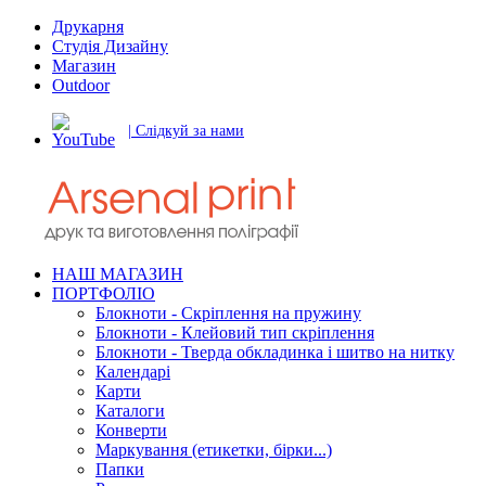
Друкарня
Студія Дизайну
Магазин
Outdoor
| Слідкуй за нами
НАШ МАГАЗИН
ПОРТФОЛІО
Блокноти - Скріплення на пружину
Блокноти - Клейовий тип скріплення
Блокноти - Тверда обкладинка і шитво на нитку
Календарі
Карти
Каталоги
Конверти
Маркування (етикетки, бірки...)
Папки