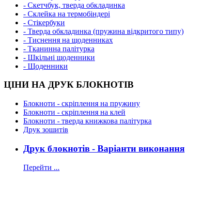
- Скетчбук, тверда обкладинка
- Склейка на термобіндері
- Стікербуки
- Тверда обкладинка (пружина відкритого типу)
- Тиснення на щоденниках
- Тканинна палітурка
- Шкільні щоденники
- Щоденники
ЦІНИ НА ДРУК БЛОКНОТІВ
Блокноти - скріплення на пружину
Блокноти - скріплення на клей
Блокноти - тверда книжкова палітурка
Друк зошитів
Друк блокнотів - Варіанти виконання
Перейти ...