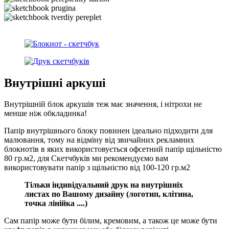
Внутрішні аркуші
Внутрішній блок аркушів теж має значення, і нітрохи не
менше ніж обкладинка!
Папір внутрішнього блоку повинен ідеально підходити для
малювання, тому на відміну від звичайних рекламних
блокнотів в яких використовується офсетний папір щільністю
80 гр.м2, для Скетчбуків ми рекомендуємо вам
використовувати папір з щільністю від 100-120 гр.м2
Тільки індивідуальн
ий
друк на внутрішніх
листах
по
Ваш
ому
дизайну (логотип, клітина,
точка лінійка ....)
Сам папір може бути білим, кремовим, а також це може бути