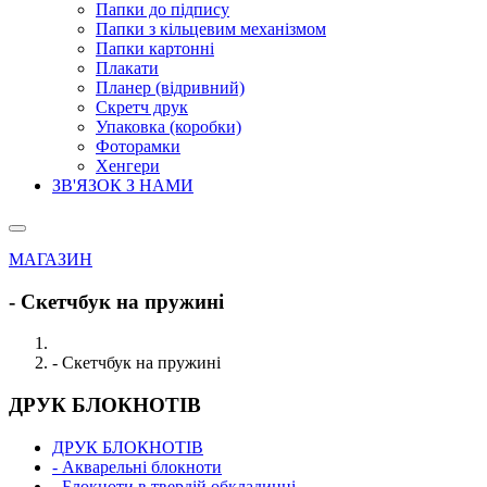
Папки до підпису
Папки з кільцевим механізмом
Папки картонні
Плакати
Планер (відривний)
Скретч друк
Упаковка (коробки)
Фоторамки
Хенгери
ЗВ'ЯЗОК З НАМИ
МАГАЗИН
- Скетчбук на пружині
- Скетчбук на пружині
ДРУК БЛОКНОТІВ
ДРУК БЛОКНОТІВ
- Акварельні блокноти
- Блокноти в твердій обкладинці