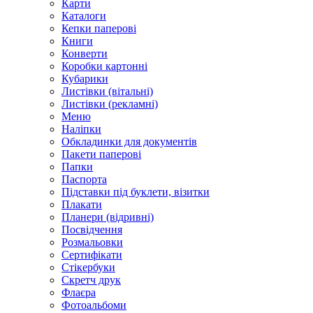
Карти
Каталоги
Кепки паперові
Книги
Конверти
Коробки картонні
Кубарики
Листівки (вітальні)
Листівки (рекламні)
Меню
Наліпки
Обкладинки для документів
Пакети паперові
Папки
Паспорта
Підставки під буклети, візитки
Плакати
Планери (відривні)
Посвідчення
Розмальовки
Сертифікати
Стікербуки
Скретч друк
Флаєра
Фотоальбоми