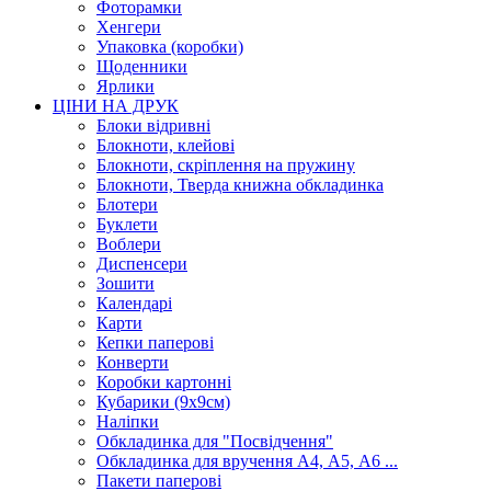
Фоторамки
Хенгери
Упаковка (коробки)
Щоденники
Ярлики
ЦІНИ НА ДРУК
Блоки відривні
Блокноти, клейові
Блокноти, скріплення на пружину
Блокноти, Тверда книжна обкладинка
Блотери
Буклети
Воблери
Диспенсери
Зошити
Календарі
Карти
Кепки паперові
Конверти
Коробки картонні
Кубарики (9х9см)
Наліпки
Обкладинка для "Посвідчення"
Обкладинка для вручення А4, А5, А6 ...
Пакети паперові