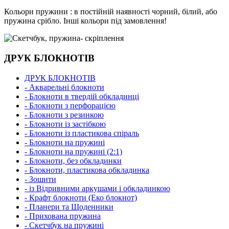
Кольори пружини : в постійній наявності чорний, білий, або
пружина срібло. Інші кольори під замовлення!
ДРУК БЛОКНОТІВ
ДРУК БЛОКНОТІВ
- Акварельні блокноти
- Блокноти в твердій обкладинці
- Блокноти з перфорацією
- Блокноти з резинкою
- Блокноти із застібкою
- Блокноти із пластикова спіраль
- Блокноти на пружині
- Блокноти на пружині (2:1)
- Блокноти, без обкладинки
- Блокноти, пластикова обкладинка
- Зошити
- із Відривними аркушами і обкладинкою
- Крафт блокноти (Еко блокнот)
- Планери та Щоденники
- Прихована пружина
- Скетчбук на пружині