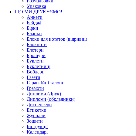
Розмальовки
Упаковка
ЩО МИ ДРУКУЄМО!
Анкети
Бейджі
Бірки
Бланки
Блоки для нотаток (відривні)
Блокноти
Блотери
Брошури
Буклети
Буклетниці
Воблери
Газети
Гарантійні талони
Грамоти
Дипломи (Друк)
Дипломи (обкладинки)
Диспенсери
Етикетки
Журнали
Зошити
Інструкції
Календарі