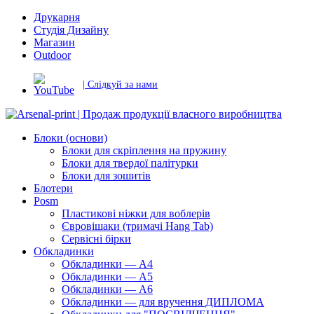
Друкарня
Студія Дизайну
Магазин
Outdoor
| Слідкуй за нами
Блоки (основи)
Блоки для скріплення на пружину
Блоки для твердої палітурки
Блоки для зошитів
Блотери
Posm
Пластикові ніжки для воблерів
Євровішаки (тримачі Hang Tab)
Сервісні бірки
Обкладинки
Обкладинки — А4
Обкладинки — А5
Обкладинки — А6
Обкладинки — для вручення ДИПЛОМА