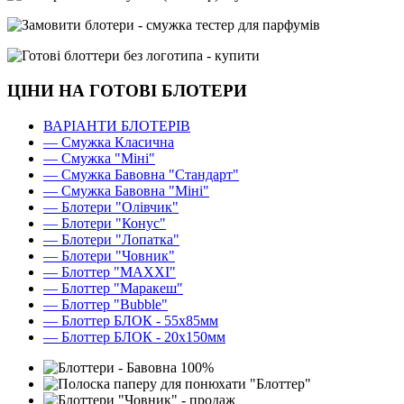
ЦІНИ НА ГОТОВІ БЛОТЕРИ
ВАРІАНТИ БЛОТЕРІВ
— Смужка Класична
— Смужка "Міні"
— Смужка Бавовна "Стандарт"
— Смужка Бавовна "Міні"
— Блотери "Олівчик"
— Блотери "Конус"
— Блотери "Лопатка"
— Блотери "Човник"
— Блоттер "MAXXI"
— Блоттер "Маракеш"
— Блоттер "Bubble"
— Блоттер БЛОК - 55х85мм
— Блоттер БЛОК - 20х150мм