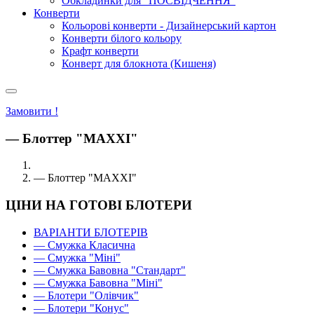
Обкладинки для "ПОСВІДЧЕННЯ"
Конверти
Кольорові конверти - Дизайнерський картон
Конверти білого кольору
Крафт конверти
Конверт для блокнота (Кишеня)
Замовити !
— Блоттер "MAXXI"
— Блоттер "MAXXI"
ЦІНИ НА ГОТОВІ БЛОТЕРИ
ВАРІАНТИ БЛОТЕРІВ
— Смужка Класична
— Смужка "Міні"
— Смужка Бавовна "Стандарт"
— Смужка Бавовна "Міні"
— Блотери "Олівчик"
— Блотери "Конус"