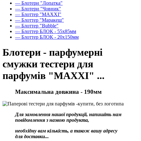
— Блотери "Лопатка"
— Блотери "Човник"
— Блоттер "MAXXI"
— Блоттер "Маракеш"
— Блоттер "Bubble"
— Блоттер БЛОК - 55х85мм
— Блоттер БЛОК - 20х150мм
Блотери - парфумерні
смужки тестери для
парфумів "MAXXI" ...
Максимальна довжина - 190мм
Для замовлення нашої продукції, напишіть нам
повідомлення з назвою продукта,
необхідну вам кількість, а також вашу адресу
для доставки...