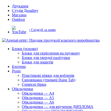
Друкарня
Студія Дизайну
Магазин
Outdoor
| Слідкуй за нами
Блоки (основи)
Блоки для скріплення на пружину
Блоки для твердої палітурки
Блоки для зошитів
Блотери
Posm
Пластикові ніжки для воблерів
Євровішаки (тримачі Hang Tab)
Сервісні бірки
Обкладинки
Обкладинки — А4
Обкладинки — А5
Обкладинки — А6
Обкладинки — для вручення ДИПЛОМА