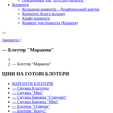
Обкладинки для "ПОСВІДЧЕННЯ"
Конверти
Кольорові конверти - Дизайнерський картон
Конверти білого кольору
Крафт конверти
Конверт для блокнота (Кишеня)
Замовити !
— Блоттер "Маракеш"
— Блоттер "Маракеш"
ЦІНИ НА ГОТОВІ БЛОТЕРИ
ВАРІАНТИ БЛОТЕРІВ
— Смужка Класична
— Смужка "Міні"
— Смужка Бавовна "Стандарт"
— Смужка Бавовна "Міні"
— Блотери "Олівчик"
— Блотери "Конус"