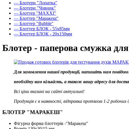
— Блотери "Лопатка"
— Блотери "Човник"
— Блоттер "MAXXI"
— Блоттер "Маракеш"
— Блоттер "Bubble"
— Блоттер БЛОК - 55х85мм
— Блоттер БЛОК - 20х150мм
Блотер - паперова смужка для
Для замовлення нашої продукції, напишіть нам повідом
необхідну вам кількість, а також вашу адресу для достав
Всі ціни вказані на сайті актуальні!
Продукція є в наявності, відправка протягом 1-2 робочих д
БЛОТЕР "МАРАКЕШ"
Фігурна форма блоттерів -"Маракеш"
Розмір 130х30/15 мм