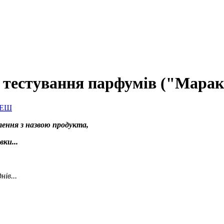
 тестування парфумів ("Мараке
лення з назвою продукта,
ки...
нів...