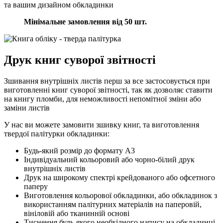
та вашим дизайном обкладинки
Мінімальне замовлення від 50 шт.
Друк книг суворої звітності
Зшивання внутрішніх листів перш за все застосовується при
виготовленні книг суворої звітності, так як дозволяє ставити
на книгу пломби, для неможливості непомітної зміни або
заміни листів
У нас ви можете замовити зшивку книг, та виготовлення
твердої палітурки обкладинки:
Будь-який розмір до формату А3
Індивідуальний кольоровий або чорно-білий друк
внутрішніх листів
Друк на широкому спектрі крейдованого або офсетного
паперу
Виготовлення кольорової обкладинки, або обкладинок з
використанням палітурних матеріалів на паперовій,
вініловій або тканинній основі
Тиснення будь-якого необхідного напису на обкладинці