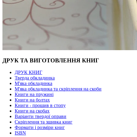
ДРУК ТА ВИГОТОВЛЕННЯ КНИГ
ДРУК КНИГ
Тверда обкладинка
М'яка обкладинка
М'яка обкладинка та скріплення на скоби
Книги на пружині
Книги на болтах
Книги - прошив в стопу
Книги на скобах
Варіанти твердої оправи
Скріплення та зшивка книг
Формати і розміри книг
ISBN