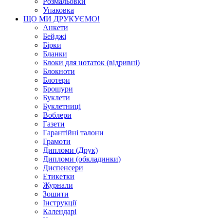
Розмальовки
Упаковка
ЩО МИ ДРУКУЄМО!
Анкети
Бейджі
Бірки
Бланки
Блоки для нотаток (відривні)
Блокноти
Блотери
Брошури
Буклети
Буклетниці
Воблери
Газети
Гарантійні талони
Грамоти
Дипломи (Друк)
Дипломи (обкладинки)
Диспенсери
Етикетки
Журнали
Зошити
Інструкції
Календарі