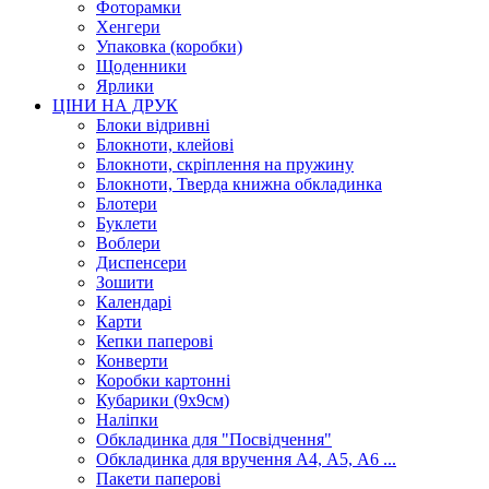
Фоторамки
Хенгери
Упаковка (коробки)
Щоденники
Ярлики
ЦІНИ НА ДРУК
Блоки відривні
Блокноти, клейові
Блокноти, скріплення на пружину
Блокноти, Тверда книжна обкладинка
Блотери
Буклети
Воблери
Диспенсери
Зошити
Календарі
Карти
Кепки паперові
Конверти
Коробки картонні
Кубарики (9х9см)
Наліпки
Обкладинка для "Посвідчення"
Обкладинка для вручення А4, А5, А6 ...
Пакети паперові