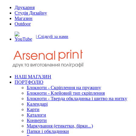
Друкарня
Студія Дизайну
Магазин
Outdoor
| Слідкуй за нами
НАШ МАГАЗИН
ПОРТФОЛІО
Блокноти - Скріплення на пружину
Блокноти - Клейовий тип скріплення
Блокноти - Тверда обкладинка і шитво на нитку
Календарі
Карти
Каталоги
Конверти
Маркування (етикетки, бірки...)
Папки і обкладинки