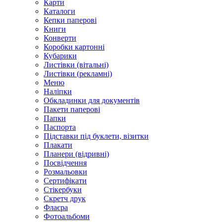
Карти
Каталоги
Кепки паперові
Книги
Конверти
Коробки картонні
Кубарики
Листівки (вітальні)
Листівки (рекламні)
Меню
Наліпки
Обкладинки для документів
Пакети паперові
Папки
Паспорта
Підставки під буклети, візитки
Плакати
Планери (відривні)
Посвідчення
Розмальовки
Сертифікати
Стікербуки
Скретч друк
Флаєра
Фотоальбоми