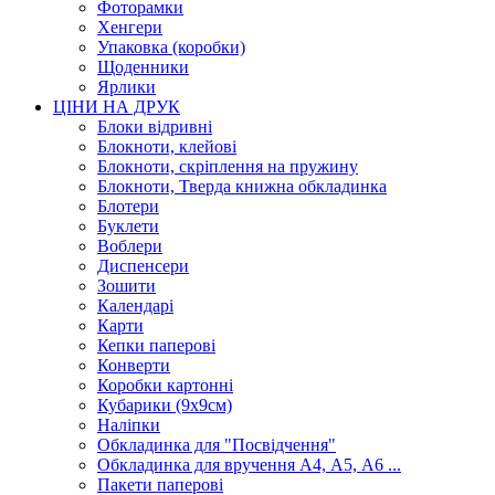
Фоторамки
Хенгери
Упаковка (коробки)
Щоденники
Ярлики
ЦІНИ НА ДРУК
Блоки відривні
Блокноти, клейові
Блокноти, скріплення на пружину
Блокноти, Тверда книжна обкладинка
Блотери
Буклети
Воблери
Диспенсери
Зошити
Календарі
Карти
Кепки паперові
Конверти
Коробки картонні
Кубарики (9х9см)
Наліпки
Обкладинка для "Посвідчення"
Обкладинка для вручення А4, А5, А6 ...
Пакети паперові