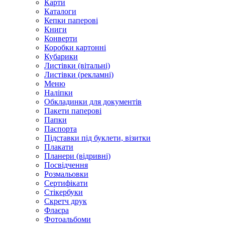
Карти
Каталоги
Кепки паперові
Книги
Конверти
Коробки картонні
Кубарики
Листівки (вітальні)
Листівки (рекламні)
Меню
Наліпки
Обкладинки для документів
Пакети паперові
Папки
Паспорта
Підставки під буклети, візитки
Плакати
Планери (відривні)
Посвідчення
Розмальовки
Сертифікати
Стікербуки
Скретч друк
Флаєра
Фотоальбоми