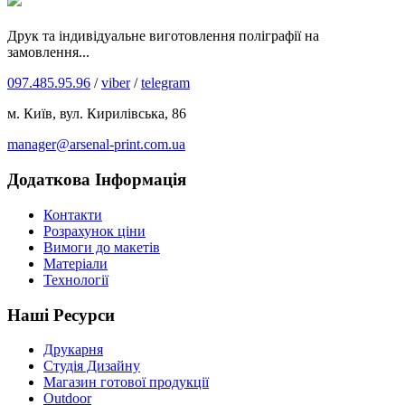
Друк та індивідуальне виготовлення поліграфії на
замовлення...
097.485.95.96
/
viber
/
telegram
м. Київ, вул. Кирилівська, 86
manager@arsenal-print.com.ua
Додаткова Інформація
Контакти
Розрахунок ціни
Вимоги до макетів
Матеріали
Технології
Наші Ресурси
Друкарня
Студія Дизайну
Магазин готової продукції
Outdoor