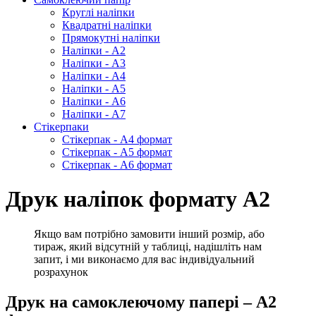
Круглі наліпки
Квадратні наліпки
Прямокутні наліпки
Наліпки - А2
Наліпки - А3
Наліпки - А4
Наліпки - А5
Наліпки - А6
Наліпки - А7
Стікерпаки
Стікерпак - А4 формат
Стікерпак - А5 формат
Стікерпак - А6 формат
Друк наліпок формату А2
Якщо вам потрібно замовити інший розмір, або
тираж, який відсутній у таблиці, надішліть нам
запит, і ми виконаємо для вас індивідуальний
розрахунок
Друк на самоклеючому папері – А2