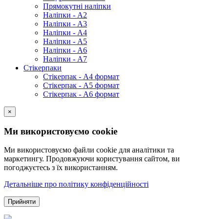
Прямокутні наліпки
Наліпки - А2
Наліпки - А3
Наліпки - А4
Наліпки - А5
Наліпки - А6
Наліпки - А7
Стікерпаки
Стікерпак - А4 формат
Стікерпак - А5 формат
Стікерпак - А6 формат
×
Ми використовуємо cookie
Ми використовуємо файли cookie для аналітики та
маркетингу. Продовжуючи користування сайтом, ви
погоджуєтесь з їх використанням.
Детальніше про політику конфіденційності
Прийняти