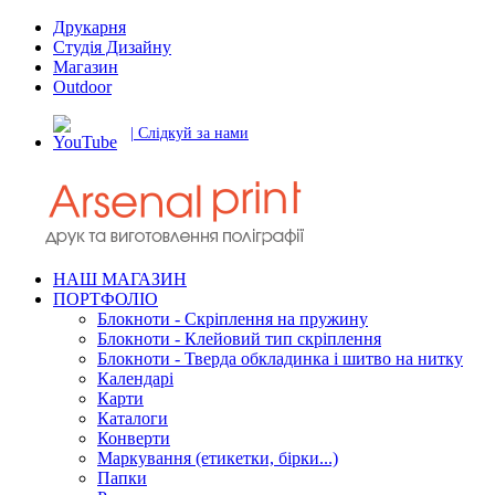
Друкарня
Студія Дизайну
Магазин
Outdoor
| Слідкуй за нами
НАШ МАГАЗИН
ПОРТФОЛІО
Блокноти - Скріплення на пружину
Блокноти - Клейовий тип скріплення
Блокноти - Тверда обкладинка і шитво на нитку
Календарі
Карти
Каталоги
Конверти
Маркування (етикетки, бірки...)
Папки