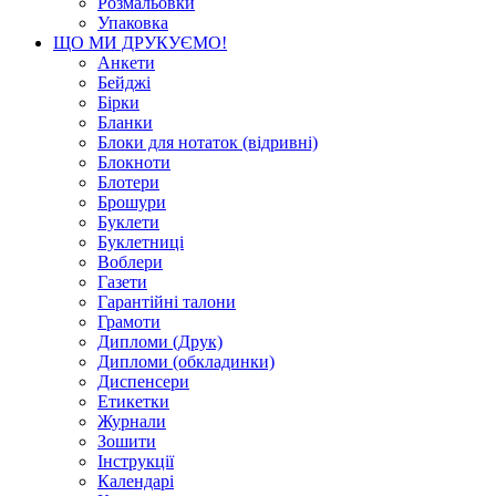
Розмальовки
Упаковка
ЩО МИ ДРУКУЄМО!
Анкети
Бейджі
Бірки
Бланки
Блоки для нотаток (відривні)
Блокноти
Блотери
Брошури
Буклети
Буклетниці
Воблери
Газети
Гарантійні талони
Грамоти
Дипломи (Друк)
Дипломи (обкладинки)
Диспенсери
Етикетки
Журнали
Зошити
Інструкції
Календарі