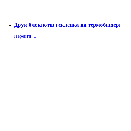
Друк блокнотів і склейка на термобіндері
Перейти ...