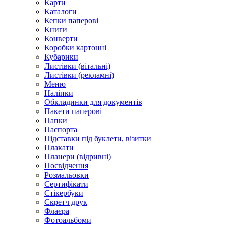
Карти
Каталоги
Кепки паперові
Книги
Конверти
Коробки картонні
Кубарики
Листівки (вітальні)
Листівки (рекламні)
Меню
Наліпки
Обкладинки для документів
Пакети паперові
Папки
Паспорта
Підставки під буклети, візитки
Плакати
Планери (відривні)
Посвідчення
Розмальовки
Сертифікати
Стікербуки
Скретч друк
Флаєра
Фотоальбоми