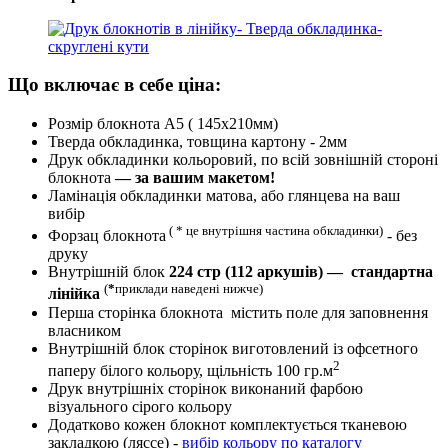
Що включає в себе ціна:
Розмір блокнота А5 ( 145х210мм)
Тверда обкладинка, товщина картону - 2мм
Друк обкладинки кольоровий, по всій зовнішній стороні
блокнота
— за вашим макетом!
Ламінація обкладинки матова, або глянцева на ваш
вибір
( * це внутрішня частина обкладинки)
Форзац блокнота
- без
друку
Внутрішній блок
224 стр (112 аркушів) — стандартна
(
*
приклади наведені нижче)
лінійка
Перша сторінка блокнота містить поле для заповнення
власником
Внутрішній блок сторінок виготовлений із офсетного
2
паперу білого кольору, щільність 100 гр.м
Друк внутрішніх сторінок виконаний фарбою
візуального сірого кольору
Додатково кожен блокнот комплектується тканевою
закладкою (ляссе) -
вибір кольору по каталогу