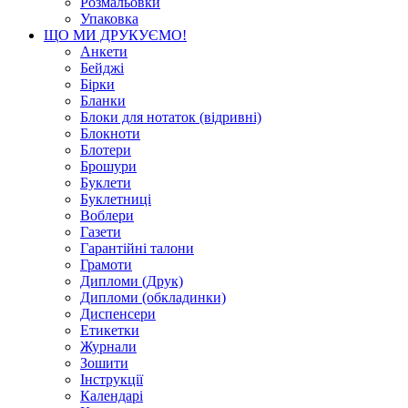
Розмальовки
Упаковка
ЩО МИ ДРУКУЄМО!
Анкети
Бейджі
Бірки
Бланки
Блоки для нотаток (відривні)
Блокноти
Блотери
Брошури
Буклети
Буклетниці
Воблери
Газети
Гарантійні талони
Грамоти
Дипломи (Друк)
Дипломи (обкладинки)
Диспенсери
Етикетки
Журнали
Зошити
Інструкції
Календарі