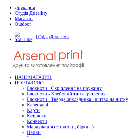
Друкарня
Студія Дизайну
Магазин
Outdoor
| Слідкуй за нами
НАШ МАГАЗИН
ПОРТФОЛІО
Блокноти - Скріплення на пружину
Блокноти - Клейовий тип скріплення
Блокноти - Тверда обкладинка і шитво на нитку
Календарі
Карти
Каталоги
Конверти
Маркування (етикетки, бірки...)
Папки