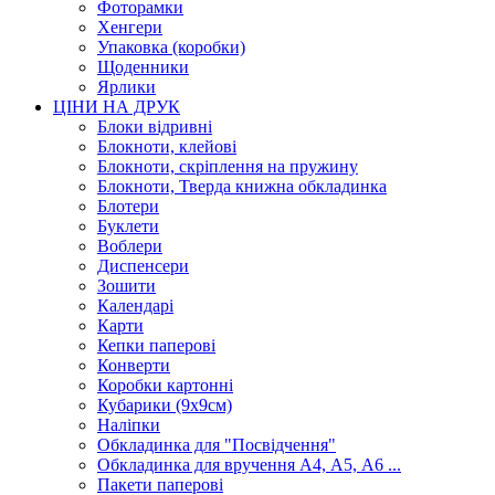
Фоторамки
Хенгери
Упаковка (коробки)
Щоденники
Ярлики
ЦІНИ НА ДРУК
Блоки відривні
Блокноти, клейові
Блокноти, скріплення на пружину
Блокноти, Тверда книжна обкладинка
Блотери
Буклети
Воблери
Диспенсери
Зошити
Календарі
Карти
Кепки паперові
Конверти
Коробки картонні
Кубарики (9х9см)
Наліпки
Обкладинка для "Посвідчення"
Обкладинка для вручення А4, А5, А6 ...
Пакети паперові