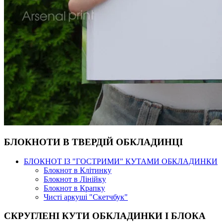
БЛОКНОТИ В ТВЕРДІЙ ОБКЛАДИНЦІ
БЛОКНОТ ІЗ "ГОСТРИМИ" КУТАМИ ОБКЛАДИНКИ
Блокнот в Клітинку
Блокнот в Лінійку
Блокнот в Крапку
Чисті аркуші "Скетчбук"
СКРУГЛЕНІ КУТИ ОБКЛАДИНКИ І БЛОКА