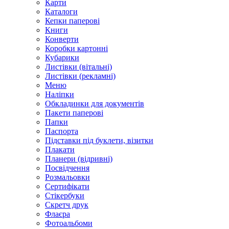
Карти
Каталоги
Кепки паперові
Книги
Конверти
Коробки картонні
Кубарики
Листівки (вітальні)
Листівки (рекламні)
Меню
Наліпки
Обкладинки для документів
Пакети паперові
Папки
Паспорта
Підставки під буклети, візитки
Плакати
Планери (відривні)
Посвідчення
Розмальовки
Сертифікати
Стікербуки
Скретч друк
Флаєра
Фотоальбоми