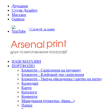
Друкарня
Студія Дизайну
Магазин
Outdoor
| Слідкуй за нами
НАШ МАГАЗИН
ПОРТФОЛІО
Блокноти - Скріплення на пружину
Блокноти - Клейовий тип скріплення
Блокноти - Тверда обкладинка і шитво на нитку
Календарі
Карти
Каталоги
Конверти
Маркування (етикетки, бірки...)
Папки