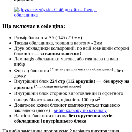
Що включає в себе ціна:
Розмір блокнота А5 ( 145х210мм)
Тверда обкладинка, товщина картону - 2мм
Друк обкладинки кольоровий, по всій зовнішній стороні
блокнота
— за вашим макетом!
Ламінація обкладинки матова, або глянцева на ваш
вибір
( * це внутрішня частина обкладинки)
Форзац блокнота
- без
друку
Внутрішній блок
224 стр (112 аркушів) — без друку на
(
*
приклади наведені нижче)
аркушах
Внутрішній блок сторінок виготовлений із офсетного
2
паперу білого кольору, щільність 100 гр.м
Додатково кожен блокнот комплектується тканевою
закладкою (ляссе) -
вибір кольору по каталогу
Вартість блокнота вказана
без скруглення кутів
обкладинки і внутрішнього блока
На вибір замовника пропонуємо 2 варіанта виготовлення