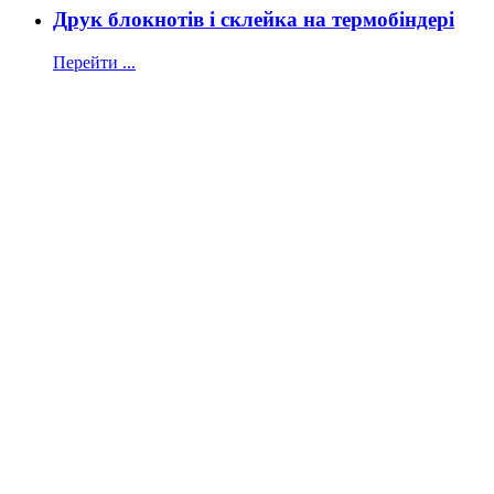
Друк блокнотів і склейка на термобіндері
Перейти ...