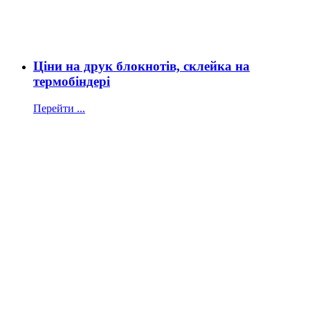
Ціни на друк блокнотів, склейка на
термобіндері
Перейти ...