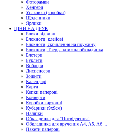
Фоторамки
Хенгери
Упаковка (коробки)
Щоденники
Ярлики
ЦІНИ НА ДРУК
Блоки відривні
Блокноти, клейові
Блокноти, скріплення на пружину
Блокноти, Тверда книжна обкладинка
Блотери
Буклети
Воблери
Диспенсери
Зошити
Календарі
Карти
Кепки паперові
Конверти
Коробки картонні
Кубарики (9х9см)
Наліпки
Обкладинка для "Посвідчення"
Обкладинка для вручення А4, А5, А6 ...
Пакети паперові