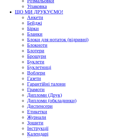
Розмальовки
Упаковка
ЩО МИ ДРУКУЄМО!
Анкети
Бейджі
Бірки
Бланки
Блоки для нотаток (відривні)
Блокноти
Блотери
Брошури
Буклети
Буклетниці
Воблери
Газети
Гарантійні талони
Грамоти
Дипломи (Друк)
Дипломи (обкладинки)
Диспенсери
Етикетки
Журнали
Зошити
Інструкції
Календарі