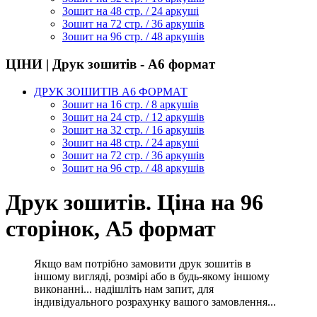
Зошит на 48 стр. / 24 аркуші
Зошит на 72 стр. / 36 аркушів
Зошит на 96 стр. / 48 аркушів
ЦІНИ | Друк зошитів - А6 формат
ДРУК ЗОШИТІВ А6 ФОРМАТ
Зошит на 16 стр. / 8 аркушів
Зошит на 24 стр. / 12 аркушів
Зошит на 32 стр. / 16 аркушів
Зошит на 48 стр. / 24 аркуші
Зошит на 72 стр. / 36 аркушів
Зошит на 96 стр. / 48 аркушів
Друк зошитів. Ціна на 96
сторінок, А5 формат
Якщо вам потрібно замовити друк зошитів в
іншому вигляді, розмірі або в будь-якому іншому
виконанні... надішліть нам запит, для
індивідуального розрахунку вашого замовлення...