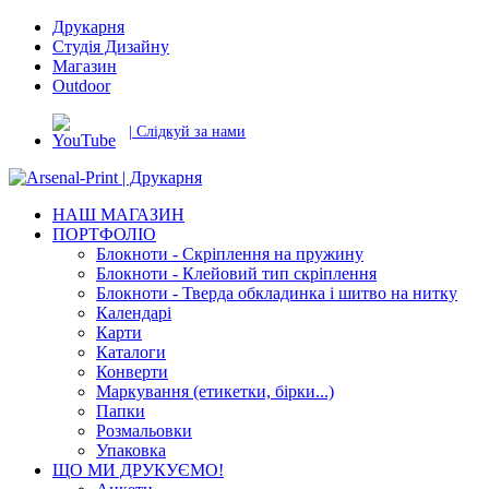
Друкарня
Студія Дизайну
Магазин
Outdoor
| Слідкуй за нами
НАШ МАГАЗИН
ПОРТФОЛІО
Блокноти - Скріплення на пружину
Блокноти - Клейовий тип скріплення
Блокноти - Тверда обкладинка і шитво на нитку
Календарі
Карти
Каталоги
Конверти
Маркування (етикетки, бірки...)
Папки
Розмальовки
Упаковка
ЩО МИ ДРУКУЄМО!