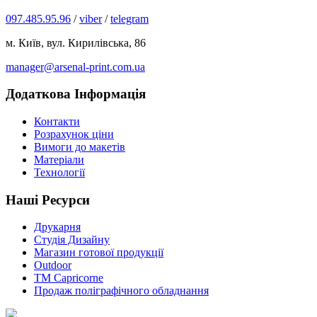
097.485.95.96
/
viber
/
telegram
м. Київ, вул. Кирилівська, 86
manager@arsenal-print.com.ua
Додаткова Інформація
Контакти
Розрахунок ціни
Вимоги до макетів
Матеріали
Технології
Наші Ресурси
Друкарня
Студія Дизайну
Магазин готової продукції
Outdoor
TM Capricorne
Продаж поліграфічного обладнання