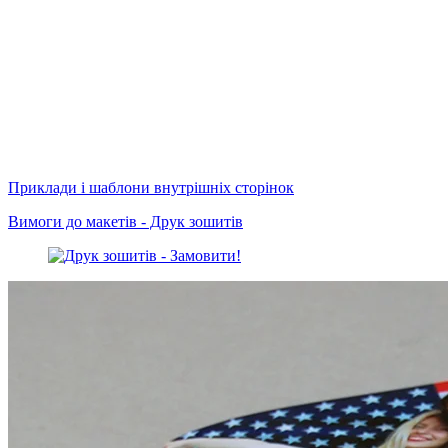
Приклади і шаблони внутрішніх сторінок
Вимоги до макетів - Друк зошитів