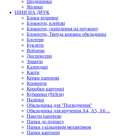
Щоденники
Ярлики
ЦІНИ НА ДРУК
Блоки відривні
Блокноти, клейові
Блокноти, скріплення на пружину
Блокноти, Тверда книжна обкладинка
Блотери
Буклети
Воблери
Диспенсери
Зошити
Календарі
Карти
Кепки паперові
Конверти
Коробки картонні
Кубарики (9х9см)
Наліпки
Обкладинка для "Посвідчення"
Обкладинка для вручення А4, А5, А6 ...
Пакети паперові
Папки до підпису
Папки з кільцевим механізмом
Папки картонні