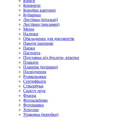
Книги
Конверти
Коробки картонні
Кубарики
Листівки (вітальні)
Листівки (рекламні)
Меню
Наліпки
Обкладинки для документів
Пакети паперові
Папки
Паспорта
Підставки під буклети, візитки
Плакати
Планери (відривні)
Посвідчення
Розмальовки
Сертифікати
Стікербуки
Скретч друк
Флаєра
Фотоальбоми
Фоторамки
Хенгери
Упаковка (коробки)