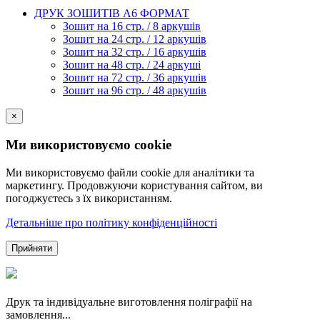
ДРУК ЗОШИТІВ А6 ФОРМАТ
Зошит на 16 стр. / 8 аркушів
Зошит на 24 стр. / 12 аркушів
Зошит на 32 стр. / 16 аркушів
Зошит на 48 стр. / 24 аркуші
Зошит на 72 стр. / 36 аркушів
Зошит на 96 стр. / 48 аркушів
×
Ми використовуємо cookie
Ми використовуємо файли cookie для аналітики та
маркетингу. Продовжуючи користування сайтом, ви
погоджуєтесь з їх використанням.
Детальніше про політику конфіденційності
Прийняти
Друк та індивідуальне виготовлення поліграфії на
замовлення...