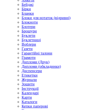
Анкети
Бейджі
Бірки
Бланки
Блоки для нотаток (відривні)
Блокноти
Блотери
Брошури
Буклети
Буклетниці
Воблери
Газети
Гарантійні талони
Грамоти
Дипломи (Друк)
Дипломи (обкладинки)
Диспенсери
Етикетки
Журнали
Зошити
Інструкції
Календарі
Карти
Каталоги
Кепки паперові