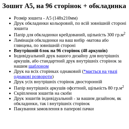
Зошит А5, на 96 сторінок + обкладинка
Розмір зошита - А5 (148х210мм)
Друк обкладинки кольоровий, по всій зовнішній стороні
зошита
2
Папір для обкладинки крейдований, щільність 300 гр.м
Ламінація обкладинки на ваш вибір -матова або
глянцева, по зовнішній стороні
Внутрішній блок на 96 сторінок (48 аркушів)
Індивідуальний друк вашого дизайну для внутрішніх
аркушів, або стандартний друк внутрішніх сторінок за
нашим
шаблоном
Друк на всіх сторінках однаковий (
*мається на увазі
однакові розвороти
)
Друк усіх внутрішніх сторінок двосторонній
2
Папір внутрішніх аркушів офсетний, щільність 80 гр.м
Скріплення зошитів на скоби
Друк зошитів індивідуальний - за вашим дизайном, як
обкладинки, так і внутрішніх сторінок
Пакування замовлення в паперові пачки