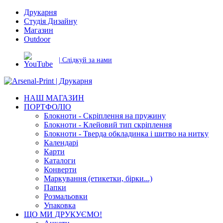
Друкарня
Студія Дизайну
Магазин
Outdoor
| Слідкуй за нами
НАШ МАГАЗИН
ПОРТФОЛІО
Блокноти - Скріплення на пружину
Блокноти - Клейовий тип скріплення
Блокноти - Тверда обкладинка і шитво на нитку
Календарі
Карти
Каталоги
Конверти
Маркування (етикетки, бірки...)
Папки
Розмальовки
Упаковка
ЩО МИ ДРУКУЄМО!