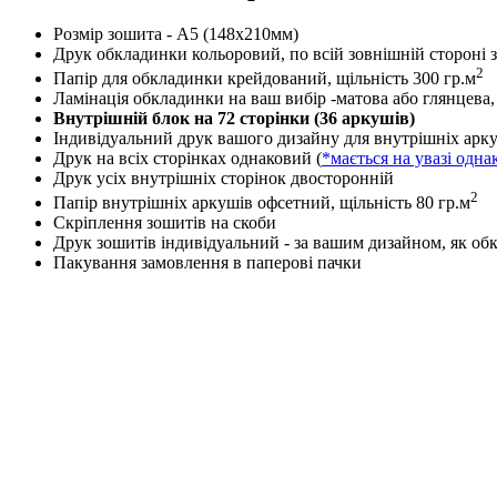
Розмір зошита - А5 (148х210мм)
Друк обкладинки кольоровий, по всій зовнішній стороні 
2
Папір для обкладинки крейдований, щільність 300 гр.м
Ламінація обкладинки на ваш вибір -матова або глянцева,
Внутрішній блок на 72 сторінки (36 аркушів)
Індивідуальний друк вашого дизайну для внутрішніх арку
Друк на всіх сторінках однаковий (
*мається на увазі одна
Друк усіх внутрішніх сторінок двосторонній
2
Папір внутрішніх аркушів офсетний, щільність 80 гр.м
Скріплення зошитів на скоби
Друк зошитів індивідуальний - за вашим дизайном, як обк
Пакування замовлення в паперові пачки