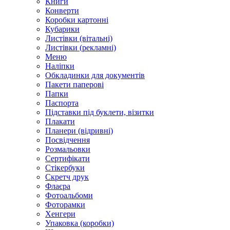
Книги
Конверти
Коробки картонні
Кубарики
Листівки (вітальні)
Листівки (рекламні)
Меню
Наліпки
Обкладинки для документів
Пакети паперові
Папки
Паспорта
Підставки під буклети, візитки
Плакати
Планери (відривні)
Посвідчення
Розмальовки
Сертифікати
Стікербуки
Скретч друк
Флаєра
Фотоальбоми
Фоторамки
Хенгери
Упаковка (коробки)