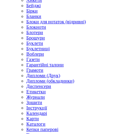
Анкети
Бейджі
Бірки
Бланки
Блоки для нотаток (відривні)
Блокноти
Блотери
Брошури
Буклети
Буклетниці
Воблери
Газети
Гарантійні талони
Грамоти
Дипломи (Друк)
Дипломи (обкладинки)
Диспенсери
Етикетки
Журнали
Зошити
Інструкції
Календарі
Карти
Каталоги
Кепки паперові