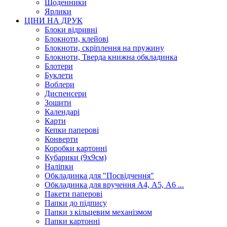
Щоденники
Ярлики
ЦІНИ НА ДРУК
Блоки відривні
Блокноти, клейові
Блокноти, скріплення на пружину
Блокноти, Тверда книжна обкладинка
Блотери
Буклети
Воблери
Диспенсери
Зошити
Календарі
Карти
Кепки паперові
Конверти
Коробки картонні
Кубарики (9х9см)
Наліпки
Обкладинка для "Посвідчення"
Обкладинка для вручення А4, А5, А6 ...
Пакети паперові
Папки до підпису
Папки з кільцевим механізмом
Папки картонні