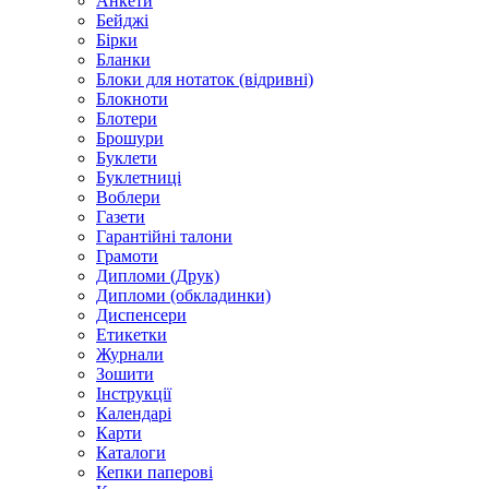
Анкети
Бейджі
Бірки
Бланки
Блоки для нотаток (відривні)
Блокноти
Блотери
Брошури
Буклети
Буклетниці
Воблери
Газети
Гарантійні талони
Грамоти
Дипломи (Друк)
Дипломи (обкладинки)
Диспенсери
Етикетки
Журнали
Зошити
Інструкції
Календарі
Карти
Каталоги
Кепки паперові