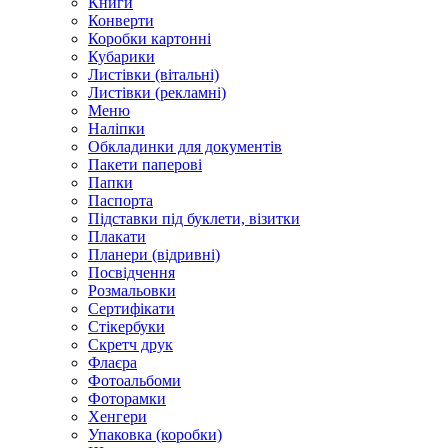
Книги
Конверти
Коробки картонні
Кубарики
Листівки (вітальні)
Листівки (рекламні)
Меню
Наліпки
Обкладинки для документів
Пакети паперові
Папки
Паспорта
Підставки під буклети, візитки
Плакати
Планери (відривні)
Посвідчення
Розмальовки
Сертифікати
Стікербуки
Скретч друк
Флаєра
Фотоальбоми
Фоторамки
Хенгери
Упаковка (коробки)