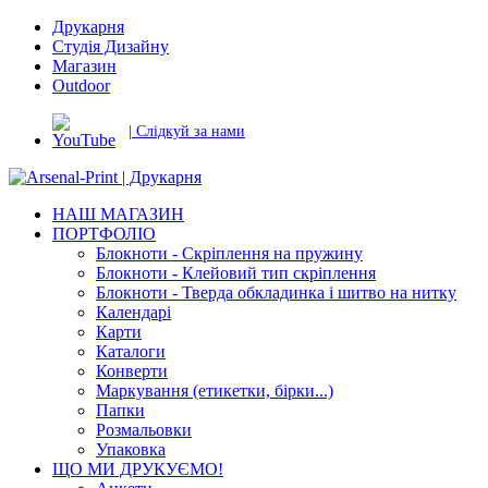
Друкарня
Студія Дизайну
Магазин
Outdoor
| Слідкуй за нами
НАШ МАГАЗИН
ПОРТФОЛІО
Блокноти - Скріплення на пружину
Блокноти - Клейовий тип скріплення
Блокноти - Тверда обкладинка і шитво на нитку
Календарі
Карти
Каталоги
Конверти
Маркування (етикетки, бірки...)
Папки
Розмальовки
Упаковка
ЩО МИ ДРУКУЄМО!