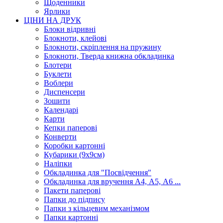
Щоденники
Ярлики
ЦІНИ НА ДРУК
Блоки відривні
Блокноти, клейові
Блокноти, скріплення на пружину
Блокноти, Тверда книжна обкладинка
Блотери
Буклети
Воблери
Диспенсери
Зошити
Календарі
Карти
Кепки паперові
Конверти
Коробки картонні
Кубарики (9х9см)
Наліпки
Обкладинка для "Посвідчення"
Обкладинка для вручення А4, А5, А6 ...
Пакети паперові
Папки до підпису
Папки з кільцевим механізмом
Папки картонні