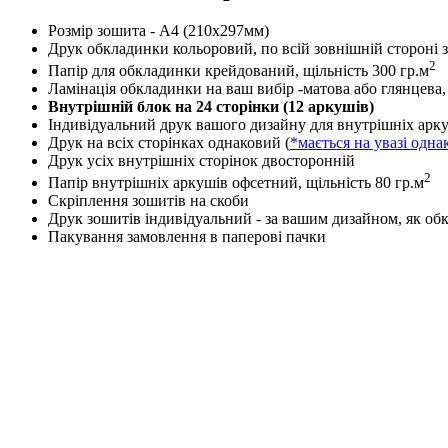
Розмір зошита - А4 (210х297мм)
Друк обкладинки кольоровий, по всій зовнішній стороні 
2
Папір для обкладинки крейдований, щільність 300 гр.м
Ламінація обкладинки на ваш вибір -матова або глянцева,
Внутрішній блок на 24 сторінки (12 аркушів)
Індивідуальний друк вашого дизайну для внутрішніх арку
Друк на всіх сторінках однаковий (
*мається на увазі одна
Друк усіх внутрішніх сторінок двосторонній
2
Папір внутрішніх аркушів офсетний, щільність 80 гр.м
Скріплення зошитів на скоби
Друк зошитів індивідуальний - за вашим дизайном, як обк
Пакування замовлення в паперові пачки