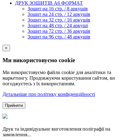
ДРУК ЗОШИТІВ А6 ФОРМАТ
Зошит на 16 стр. / 8 аркушів
Зошит на 24 стр. / 12 аркушів
Зошит на 32 стр. / 16 аркушів
Зошит на 48 стр. / 24 аркуші
Зошит на 72 стр. / 36 аркушів
Зошит на 96 стр. / 48 аркушів
×
Ми використовуємо cookie
Ми використовуємо файли cookie для аналітики та
маркетингу. Продовжуючи користування сайтом, ви
погоджуєтесь з їх використанням.
Детальніше про політику конфіденційності
Прийняти
Друк та індивідуальне виготовлення поліграфії на
замовлення...