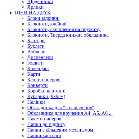
Щоденники
Ярлики
ЦІНИ НА ДРУК
Блоки відривні
Блокноти, клейові
Блокноти, скріплення на пружину
Блокноти, Тверда книжна обкладинка
Блотери
Буклети
Воблери
Диспенсери
Зошити
Календарі
Карти
Кепки паперові
Конверти
Коробки картонні
Кубарики (9х9см)
Наліпки
Обкладинка для "Посвідчення"
Обкладинка для вручення А4, А5, А6 ...
Пакети паперові
Папки до підпису
Папки з кільцевим механізмом
Папки картонні