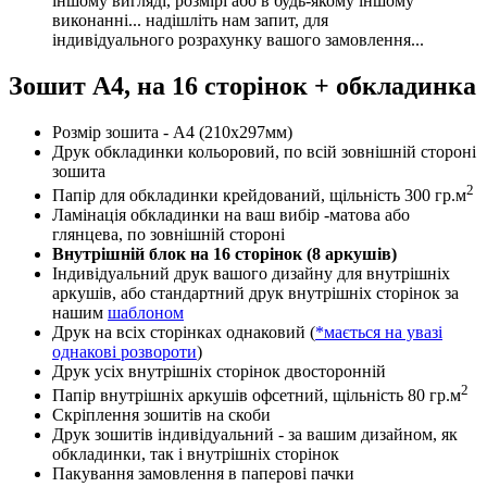
іншому вигляді, розмірі або в будь-якому іншому
виконанні... надішліть нам запит, для
індивідуального розрахунку вашого замовлення...
Зошит А4, на 16 сторінок + обкладинка
Розмір зошита - А4 (210х297мм)
Друк обкладинки кольоровий, по всій зовнішній стороні
зошита
2
Папір для обкладинки крейдований, щільність 300 гр.м
Ламінація обкладинки на ваш вибір -матова або
глянцева, по зовнішній стороні
Внутрішній блок на 16 сторінок (8 аркушів)
Індивідуальний друк вашого дизайну для внутрішніх
аркушів, або стандартний друк внутрішніх сторінок за
нашим
шаблоном
Друк на всіх сторінках однаковий (
*мається на увазі
однакові розвороти
)
Друк усіх внутрішніх сторінок двосторонній
2
Папір внутрішніх аркушів офсетний, щільність 80 гр.м
Скріплення зошитів на скоби
Друк зошитів індивідуальний - за вашим дизайном, як
обкладинки, так і внутрішніх сторінок
Пакування замовлення в паперові пачки