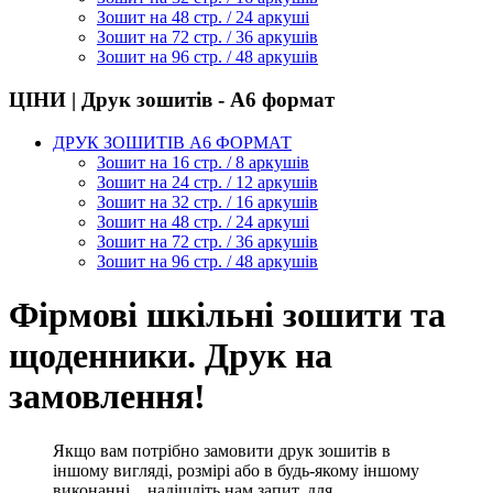
Зошит на 48 стр. / 24 аркуші
Зошит на 72 стр. / 36 аркушів
Зошит на 96 стр. / 48 аркушів
ЦІНИ | Друк зошитів - А6 формат
ДРУК ЗОШИТІВ А6 ФОРМАТ
Зошит на 16 стр. / 8 аркушів
Зошит на 24 стр. / 12 аркушів
Зошит на 32 стр. / 16 аркушів
Зошит на 48 стр. / 24 аркуші
Зошит на 72 стр. / 36 аркушів
Зошит на 96 стр. / 48 аркушів
Фірмові шкільні зошити та
щоденники. Друк на
замовлення!
Якщо вам потрібно замовити друк зошитів в
іншому вигляді, розмірі або в будь-якому іншому
виконанні... надішліть нам запит, для