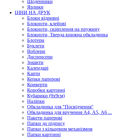
Щоденники
Ярлики
ЦІНИ НА ДРУК
Блоки відривні
Блокноти, клейові
Блокноти, скріплення на пружину
Блокноти, Тверда книжна обкладинка
Блотери
Буклети
Воблери
Диспенсери
Зошити
Календарі
Карти
Кепки паперові
Конверти
Коробки картонні
Кубарики (9х9см)
Наліпки
Обкладинка для "Посвідчення"
Обкладинка для вручення А4, А5, А6 ...
Пакети паперові
Папки до підпису
Папки з кільцевим механізмом
Папки картонні