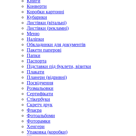
Книги
Конверти
Коробки картонні
Кубарики
Листівки (вітальні)
Листівки (рекламні)
Меню
Наліпки
Обкладинки для документів
Пакети паперові
Папки
Паспорта
Підставки під буклети, візитки
Плакати
Планери (відривні)
Посвідчення
Розмальовки
Сертифікати
Стікербуки
Скретч друк
Флаєра
Фотоальбоми
Фоторамки
Хенгери
Упаковка (коробки)