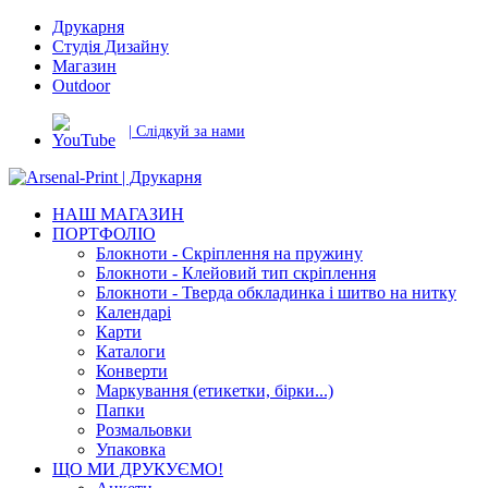
Друкарня
Студія Дизайну
Магазин
Outdoor
| Слідкуй за нами
НАШ МАГАЗИН
ПОРТФОЛІО
Блокноти - Скріплення на пружину
Блокноти - Клейовий тип скріплення
Блокноти - Тверда обкладинка і шитво на нитку
Календарі
Карти
Каталоги
Конверти
Маркування (етикетки, бірки...)
Папки
Розмальовки
Упаковка
ЩО МИ ДРУКУЄМО!