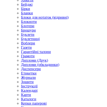
Анкети
Бейджі
Бірки
Бланки
Блоки для нотаток (відривні)
Блокноти
Блотери
Брошури
Буклети
Буклетниці
Воблери
Газети
Гарантійні талони
Грамоти
Дипломи (Друк)
Дипломи (обкладинки)
Диспенсери
Етикетки
Журнали
Зошити
Інструкції
Календарі
Карти
Каталоги
Кепки паперові