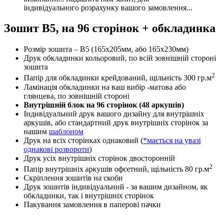
індивідуального розрахунку вашого замовлення...
Зошит В5, на 96 сторінок + обкладинка
Розмір зошита – В5 (165х205мм, або 165х230мм)
Друк обкладинки кольоровий, по всій зовнішній стороні
зошита
2
Папір для обкладинки крейдований, щільність 300 гр.м
Ламінація обкладинки на ваш вибір -матова або
глянцева, по зовнішній стороні
Внутрішній блок на 96 сторінок (48 аркушів)
Індивідуальний друк вашого дизайну для внутрішніх
аркушів, або стандартний друк внутрішніх сторінок за
нашим
шаблоном
Друк на всіх сторінках однаковий (
*мається на увазі
однакові розвороти
)
Друк усіх внутрішніх сторінок двосторонній
2
Папір внутрішніх аркушів офсетний, щільність 80 гр.м
Скріплення зошитів на скоби
Друк зошитів індивідуальний - за вашим дизайном, як
обкладинки, так і внутрішніх сторінок
Пакування замовлення в паперові пачки