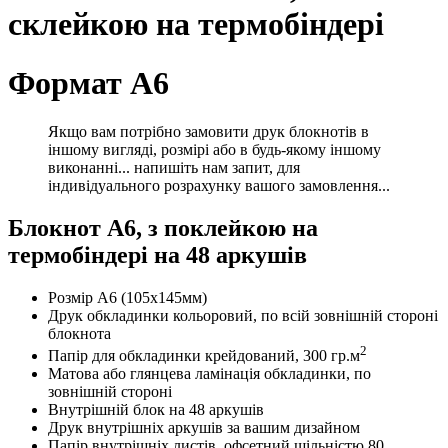
склейкою на термобіндері
Формат А6
Якщо вам потрібно замовити друк блокнотів в
іншому вигляді, розмірі або в будь-якому іншому
виконанні... напишіть нам запит, для
індивідуального розрахунку вашого замовлення...
Блокнот А6, з поклейкою на
термобіндері на 48 аркушів
Розмір А6 (105х145мм)
Друк обкладинки кольоровий, по всій зовнішній стороні
блокнота
2
Папір для обкладинки крейдований, 300 гр.м
Матова або глянцева ламінація обкладинки, по
зовнішній стороні
Внутрішній блок на 48 аркушів
Друк внутрішніх аркушів за вашим дизайном
Папір внутрішніх листів, офсетний щільністю 80