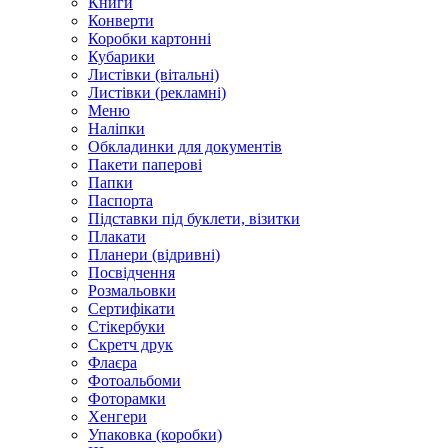
Книги
Конверти
Коробки картонні
Кубарики
Листівки (вітальні)
Листівки (рекламні)
Меню
Наліпки
Обкладинки для документів
Пакети паперові
Папки
Паспорта
Підставки під буклети, візитки
Плакати
Планери (відривні)
Посвідчення
Розмальовки
Сертифікати
Стікербуки
Скретч друк
Флаєра
Фотоальбоми
Фоторамки
Хенгери
Упаковка (коробки)