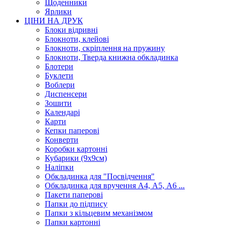
Щоденники
Ярлики
ЦІНИ НА ДРУК
Блоки відривні
Блокноти, клейові
Блокноти, скріплення на пружину
Блокноти, Тверда книжна обкладинка
Блотери
Буклети
Воблери
Диспенсери
Зошити
Календарі
Карти
Кепки паперові
Конверти
Коробки картонні
Кубарики (9х9см)
Наліпки
Обкладинка для "Посвідчення"
Обкладинка для вручення А4, А5, А6 ...
Пакети паперові
Папки до підпису
Папки з кільцевим механізмом
Папки картонні