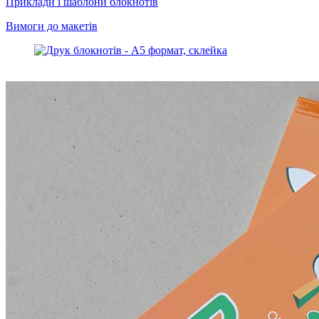
Приклади і шаблони блокнотів
Вимоги до макетів