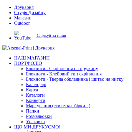
Друкарня
Студія Дизайну
Магазин
Outdoor
| Слідкуй за нами
НАШ МАГАЗИН
ПОРТФОЛІО
Блокноти - Скріплення на пружину
Блокноти - Клейовий тип скріплення
Блокноти - Тверда обкладинка і шитво на нитку
Календарі
Карти
Каталоги
Конверти
Маркування (етикетки, бірки...)
Папки
Розмальовки
Упаковка
ЩО МИ ДРУКУЄМО!