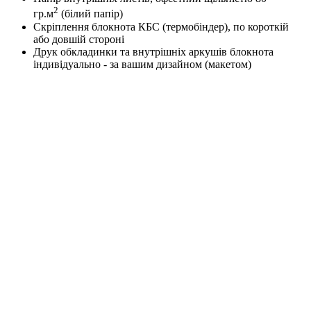
2
гр.м
(білий папір)
Скріплення блокнота КБС (термобіндер), по короткій
або довшій стороні
Друк обкладинки та внутрішніх аркушів блокнота
індивідуально - за вашим дизайном (макетом)