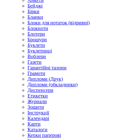
Анкети
Бейджі
Бірки
Бланки
Блоки для нотаток (відривні)
Блокноти
Блотери
Брошури
Буклети
Буклетниці
Воблери
Газети
Гарантійні талони
Грамоти
Дипломи (Друк)
Дипломи (обкладинки)
Диспенсери
Етикетки
Журнали
Зошити
Інструкції
Календарі
Карти
Каталоги
Кепки паперові