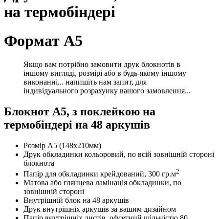
на термобіндері
Формат А5
Якщо вам потрібно замовити друк блокнотів в
іншому вигляді, розмірі або в будь-якому іншому
виконанні... напишіть нам запит, для
індивідуального розрахунку вашого замовлення...
Блокнот А5, з поклейкою на
термобіндері на 48 аркушів
Розмір А5 (148х210мм)
Друк обкладинки кольоровий, по всій зовнішній стороні
блокнота
2
Папір для обкладинки крейдований, 300 гр.м
Матова або глянцева ламінація обкладинки, по
зовнішній стороні
Внутрішній блок на 48 аркушів
Друк внутрішніх аркушів за вашим дизайном
Папір внутрішніх листів, офсетний щільністю 80