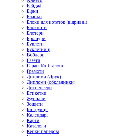
Анкети
Бейджі
Бірки
Бланки
Блоки для нотаток (відривні)
Блокноти
Блотери
Брошури
Буклети
Буклетниці
Воблери
Газети
Гарантійні талони
Грамоти
Дипломи (Друк)
Дипломи (обкладинки)
Диспенсери
Етикетки
Журнали
Зошити
Інструкції
Календарі
Карти
Каталоги
Кепки паперові