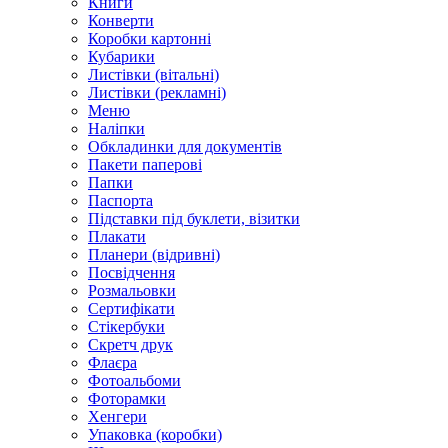
Книги
Конверти
Коробки картонні
Кубарики
Листівки (вітальні)
Листівки (рекламні)
Меню
Наліпки
Обкладинки для документів
Пакети паперові
Папки
Паспорта
Підставки під буклети, візитки
Плакати
Планери (відривні)
Посвідчення
Розмальовки
Сертифікати
Стікербуки
Скретч друк
Флаєра
Фотоальбоми
Фоторамки
Хенгери
Упаковка (коробки)