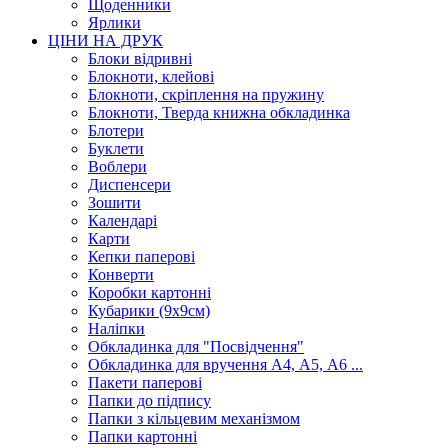
Щоденники
Ярлики
ЦІНИ НА ДРУК
Блоки відривні
Блокноти, клейові
Блокноти, скріплення на пружину
Блокноти, Тверда книжна обкладинка
Блотери
Буклети
Воблери
Диспенсери
Зошити
Календарі
Карти
Кепки паперові
Конверти
Коробки картонні
Кубарики (9х9см)
Наліпки
Обкладинка для "Посвідчення"
Обкладинка для вручення А4, А5, А6 ...
Пакети паперові
Папки до підпису
Папки з кільцевим механізмом
Папки картонні