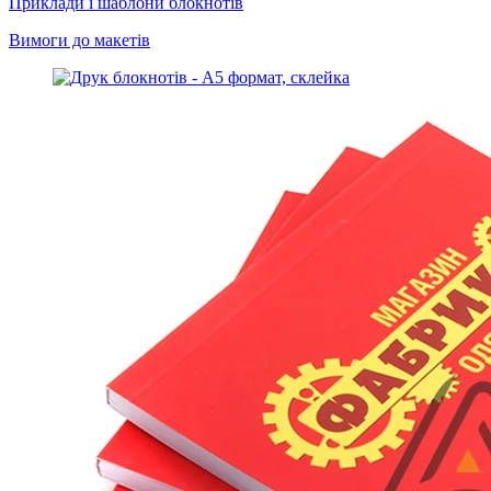
Приклади і шаблони блокнотів
Вимоги до макетів