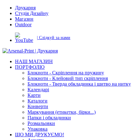
Друкарня
Студія Дизайну
Магазин
Outdoor
| Слідкуй за нами
НАШ МАГАЗИН
ПОРТФОЛІО
Блокноти - Скріплення на пружину
Блокноти - Клейовий тип скріплення
Блокноти - Тверда обкладинка і шитво на нитку
Календарі
Карти
Каталоги
Конверти
Маркування (етикетки, бірки...)
Папки і обкладинки
Розмальовки
Упаковка
ЩО МИ ДРУКУЄМО!