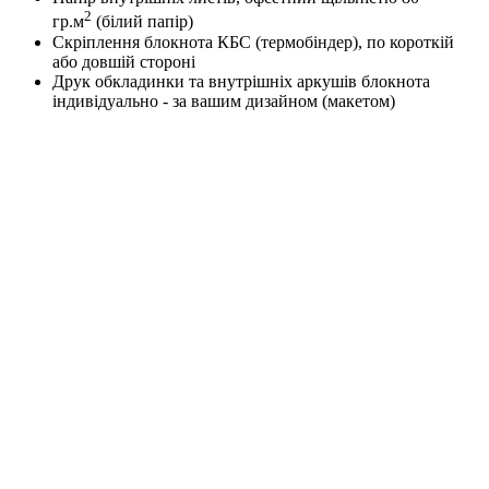
2
гр.м
(білий папір)
Скріплення блокнота КБС (термобіндер), по короткій
або довшій стороні
Друк обкладинки та внутрішніх аркушів блокнота
індивідуально - за вашим дизайном (макетом)