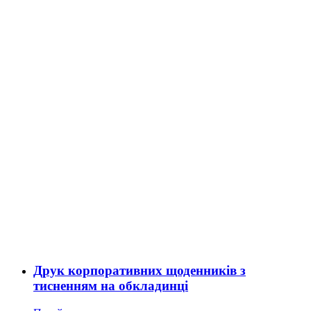
Друк корпоративних щоденників з
тисненням на обкладинці