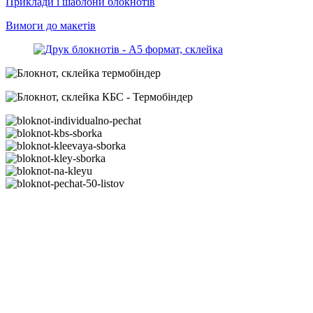
Приклади і шаблони блокнотів
Вимоги до макетів