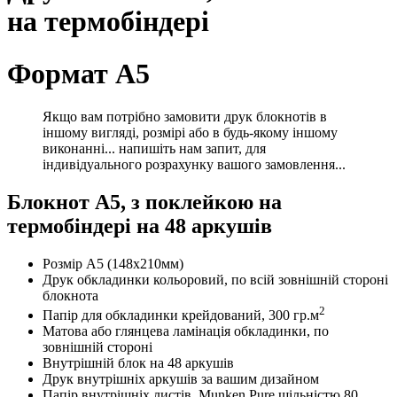
на термобіндері
Формат А5
Якщо вам потрібно замовити друк блокнотів в
іншому вигляді, розмірі або в будь-якому іншому
виконанні... напишіть нам запит, для
індивідуального розрахунку вашого замовлення...
Блокнот А5, з поклейкою на
термобіндері на 48 аркушів
Розмір А5 (148х210мм)
Друк обкладинки кольоровий, по всій зовнішній стороні
блокнота
2
Папір для обкладинки крейдований, 300 гр.м
Матова або глянцева ламінація обкладинки, по
зовнішній стороні
Внутрішній блок на 48 аркушів
Друк внутрішніх аркушів за вашим дизайном
Папір внутрішніх листів, Munken Pure щільністю 80