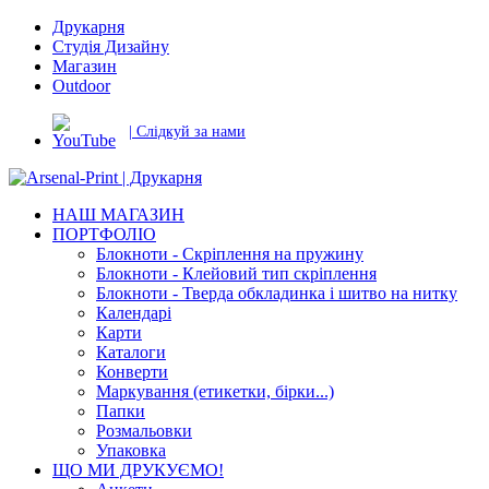
Друкарня
Студія Дизайну
Магазин
Outdoor
| Слідкуй за нами
НАШ МАГАЗИН
ПОРТФОЛІО
Блокноти - Скріплення на пружину
Блокноти - Клейовий тип скріплення
Блокноти - Тверда обкладинка і шитво на нитку
Календарі
Карти
Каталоги
Конверти
Маркування (етикетки, бірки...)
Папки
Розмальовки
Упаковка
ЩО МИ ДРУКУЄМО!