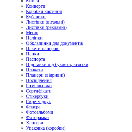
Книги
Конверти
Коробки картонні
Кубарики
Листівки (вітальні)
Листівки (рекламні)
Меню
Наліпки
Обкладинки для документів
Пакети паперові
Папки
Паспорта
Підставки під буклети, візитки
Плакати
Планери (відривні)
Посвідчення
Розмальовки
Сертифікати
Стікербуки
Скретч друк
Флаєра
Фотоальбоми
Фоторамки
Хенгери
Упаковка (коробки)