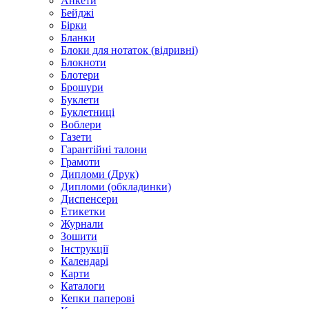
Анкети
Бейджі
Бірки
Бланки
Блоки для нотаток (відривні)
Блокноти
Блотери
Брошури
Буклети
Буклетниці
Воблери
Газети
Гарантійні талони
Грамоти
Дипломи (Друк)
Дипломи (обкладинки)
Диспенсери
Етикетки
Журнали
Зошити
Інструкції
Календарі
Карти
Каталоги
Кепки паперові