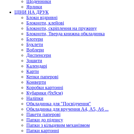
Щоденники
Ярлики
ЦІНИ НА ДРУК
Блоки відривні
Блокноти, клейові
Блокноти, скріплення на пружину
Блокноти, Тверда книжна обкладинка
Блотери
Буклети
Воблери
Диспенсери
Зошити
Календарі
Карти
Кепки паперові
Конверти
Коробки картонні
Кубарики (9х9см)
Наліпки
Обкладинка для "Посвідчення"
Обкладинка для вручення А4, А5, А6 ...
Пакети паперові
Папки до підпису
Папки з кільцевим механізмом
Папки картонні