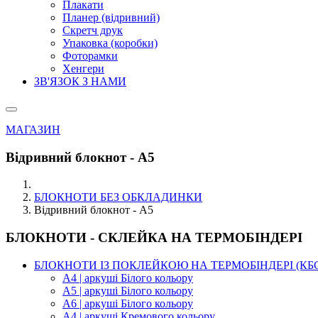
Плакати
Планер (відривний)
Скретч друк
Упаковка (коробки)
Фоторамки
Хенгери
ЗВ'ЯЗОК З НАМИ
МАГАЗИН
Відривний блокнот - А5
БЛОКНОТИ БЕЗ ОБКЛАДИНКИ
Відривний блокнот - А5
БЛОКНОТИ - СКЛЕЙКА НА ТЕРМОБІНДЕРІ
БЛОКНОТИ ІЗ ПОКЛЕЙКОЮ НА ТЕРМОБІНДЕРІ (КБ
А4 | аркуші Білого кольору
А5 | аркуші Білого кольору
А6 | аркуші Білого кольору
А4 | аркуші Кремового кольору