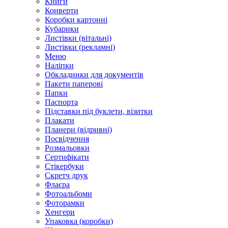
Книги
Конверти
Коробки картонні
Кубарики
Листівки (вітальні)
Листівки (рекламні)
Меню
Наліпки
Обкладинки для документів
Пакети паперові
Папки
Паспорта
Підставки під буклети, візитки
Плакати
Планери (відривні)
Посвідчення
Розмальовки
Сертифікати
Стікербуки
Скретч друк
Флаєра
Фотоальбоми
Фоторамки
Хенгери
Упаковка (коробки)