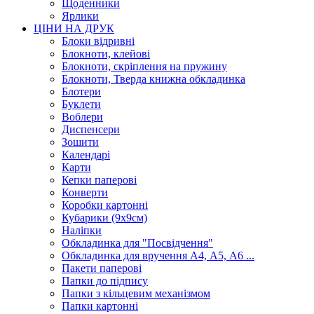
Щоденники
Ярлики
ЦІНИ НА ДРУК
Блоки відривні
Блокноти, клейові
Блокноти, скріплення на пружину
Блокноти, Тверда книжна обкладинка
Блотери
Буклети
Воблери
Диспенсери
Зошити
Календарі
Карти
Кепки паперові
Конверти
Коробки картонні
Кубарики (9х9см)
Наліпки
Обкладинка для "Посвідчення"
Обкладинка для вручення А4, А5, А6 ...
Пакети паперові
Папки до підпису
Папки з кільцевим механізмом
Папки картонні