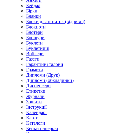
Анкети
Бейджі
Бірки
Бланки
Блоки для нотаток (відривні)
Блокноти
Блотери
Брошури
Буклети
Буклетниці
Воблери
Газети
Гарантійні талони
Грамоти
Дипломи (Друк)
Дипломи (обкладинки)
Диспенсери
Етикетки
Журнали
Зошити
Інструкції
Календарі
Карти
Каталоги
Кепки паперові