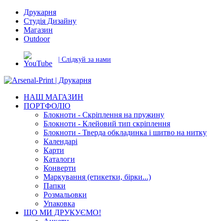
Друкарня
Студія Дизайну
Магазин
Outdoor
| Слідкуй за нами
НАШ МАГАЗИН
ПОРТФОЛІО
Блокноти - Скріплення на пружину
Блокноти - Клейовий тип скріплення
Блокноти - Тверда обкладинка і шитво на нитку
Календарі
Карти
Каталоги
Конверти
Маркування (етикетки, бірки...)
Папки
Розмальовки
Упаковка
ЩО МИ ДРУКУЄМО!