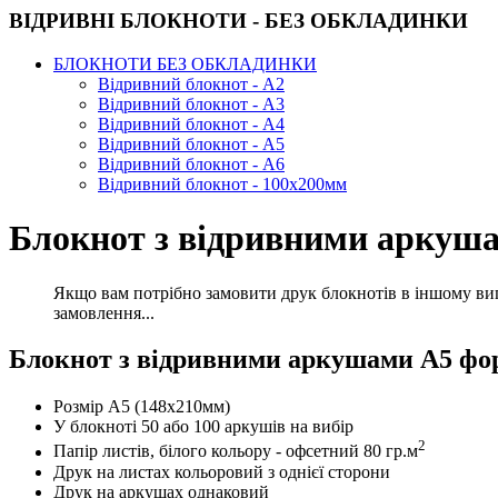
ВІДРИВНІ БЛОКНОТИ - БЕЗ ОБКЛАДИНКИ
БЛОКНОТИ БЕЗ ОБКЛАДИНКИ
Відривний блокнот - А2
Відривний блокнот - А3
Відривний блокнот - А4
Відривний блокнот - А5
Відривний блокнот - А6
Відривний блокнот - 100х200мм
Блокнот з відривними аркуша
Якщо вам потрібно замовити друк блокнотів в іншому вигл
замовлення...
Блокнот з відривними аркушами А5 фо
Розмір А5 (148х210мм)
У блокноті 50 або 100 аркушів на вибір
2
Папір листів, білого кольору - офсетний 80 гр.м
Друк на листах кольоровий з однієї сторони
Друк на аркушах однаковий