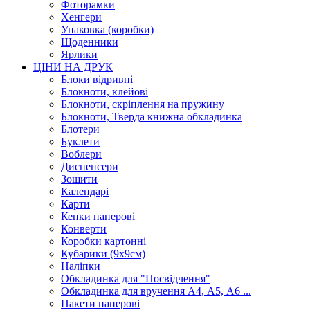
Фоторамки
Хенгери
Упаковка (коробки)
Щоденники
Ярлики
ЦІНИ НА ДРУК
Блоки відривні
Блокноти, клейові
Блокноти, скріплення на пружину
Блокноти, Тверда книжна обкладинка
Блотери
Буклети
Воблери
Диспенсери
Зошити
Календарі
Карти
Кепки паперові
Конверти
Коробки картонні
Кубарики (9х9см)
Наліпки
Обкладинка для "Посвідчення"
Обкладинка для вручення А4, А5, А6 ...
Пакети паперові