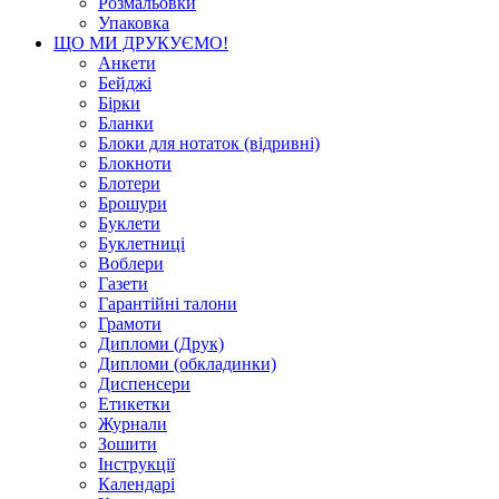
Розмальовки
Упаковка
ЩО МИ ДРУКУЄМО!
Анкети
Бейджі
Бірки
Бланки
Блоки для нотаток (відривні)
Блокноти
Блотери
Брошури
Буклети
Буклетниці
Воблери
Газети
Гарантійні талони
Грамоти
Дипломи (Друк)
Дипломи (обкладинки)
Диспенсери
Етикетки
Журнали
Зошити
Інструкції
Календарі