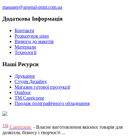
manager@arsenal-print.com.ua
Додаткова Інформація
Контакти
Розрахунок ціни
Вимоги до макетів
Матеріали
Технології
Наші Ресурси
Друкарня
Студія Дизайну
Магазин готової продукції
Outdoor
TM Capricorne
Продаж поліграфічного обладнання
ТМ
Capricorne
- Власне виготовлення якісних товарів для
дозвілля, бізнесу і творчості ...