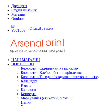
Друкарня
Студія Дизайну
Магазин
Outdoor
| Слідкуй за нами
НАШ МАГАЗИН
ПОРТФОЛІО
Блокноти - Скріплення на пружину
Блокноти - Клейовий тип скріплення
Блокноти - Тверда обкладинка і шитво на нитку
Календарі
Карти
Каталоги
Конверти
Маркування (етикетки, бірки...)
Папки