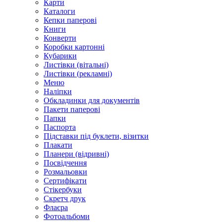
Карти
Каталоги
Кепки паперові
Книги
Конверти
Коробки картонні
Кубарики
Листівки (вітальні)
Листівки (рекламні)
Меню
Наліпки
Обкладинки для документів
Пакети паперові
Папки
Паспорта
Підставки під буклети, візитки
Плакати
Планери (відривні)
Посвідчення
Розмальовки
Сертифікати
Стікербуки
Скретч друк
Флаєра
Фотоальбоми