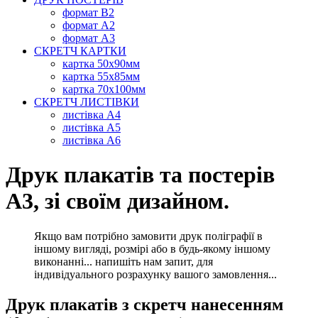
формат В2
формат А2
формат А3
СКРЕТЧ КАРТКИ
картка 50х90мм
картка 55х85мм
картка 70х100мм
СКРЕТЧ ЛИСТІВКИ
листівка А4
листівка А5
листівка А6
Друк плакатів та постерів
А3, зі своїм дизайном.
Якщо вам потрібно замовити друк поліграфії в
іншому вигляді, розмірі або в будь-якому іншому
виконанні... напишіть нам запит, для
індивідуального розрахунку вашого замовлення...
Друк плакатів з скретч нанесенням