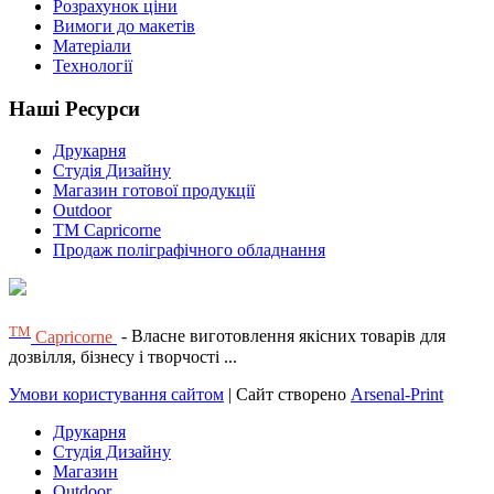
Розрахунок ціни
Вимоги до макетів
Матеріали
Технології
Наші Ресурси
Друкарня
Студія Дизайну
Магазин готової продукції
Outdoor
TM Capricorne
Продаж поліграфічного обладнання
ТМ
Capricorne
- Власне виготовлення якісних товарів для
дозвілля, бізнесу і творчості ...
Умови користування сайтом
| Сайт створено
Arsenal-Print
Друкарня
Студія Дизайну
Магазин
Outdoor