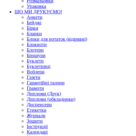
Розмальовки
Упаковка
ЩО МИ ДРУКУЄМО!
Анкети
Бейджі
Бірки
Бланки
Блоки для нотаток (відривні)
Блокноти
Блотери
Брошури
Буклети
Буклетниці
Воблери
Газети
Гарантійні талони
Грамоти
Дипломи (Друк)
Дипломи (обкладинки)
Диспенсери
Етикетки
Журнали
Зошити
Інструкції
Календарі