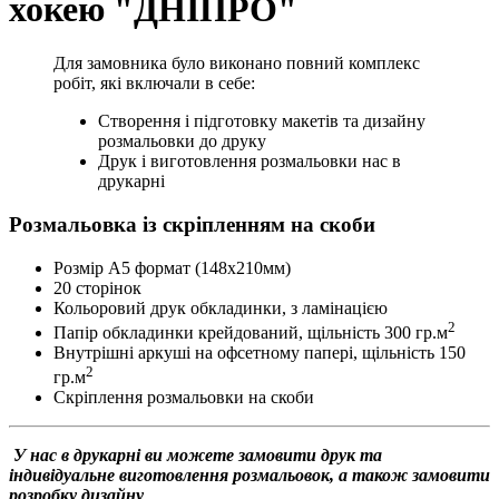
хокею "ДНІПРО"
Для замовника було виконано повний комплекс
робіт, які включали в себе:
Створення і підготовку макетів та дизайну
розмальовки до друку
Друк і виготовлення розмальовки нас в
друкарні
Розмальовка із скріпленням на скоби
Розмір А5 формат (148х210мм)
20 сторінок
Кольоровий друк обкладинки, з ламінацією
2
Папір обкладинки крейдований, щільність 300 гр.м
Внутрішні аркуші на офсетному папері, щільність 150
2
гр.м
Скріплення розмальовки на скоби
У нас в друкарні ви можете замовити друк та
індивідуальне виготовлення розмальовок, а також замовити
розробку дизайну