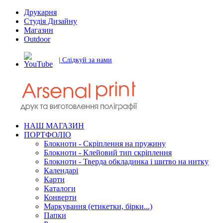
Друкарня
Студія Дизайну
Магазин
Outdoor
| Слідкуй за нами
НАШ МАГАЗИН
ПОРТФОЛІО
Блокноти - Скріплення на пружину
Блокноти - Клейовий тип скріплення
Блокноти - Тверда обкладинка і шитво на нитку
Календарі
Карти
Каталоги
Конверти
Маркування (етикетки, бірки...)
Папки