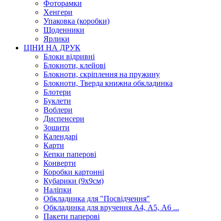
Фоторамки
Хенгери
Упаковка (коробки)
Щоденники
Ярлики
ЦІНИ НА ДРУК
Блоки відривні
Блокноти, клейові
Блокноти, скріплення на пружину
Блокноти, Тверда книжна обкладинка
Блотери
Буклети
Воблери
Диспенсери
Зошити
Календарі
Карти
Кепки паперові
Конверти
Коробки картонні
Кубарики (9х9см)
Наліпки
Обкладинка для "Посвідчення"
Обкладинка для вручення А4, А5, А6 ...
Пакети паперові