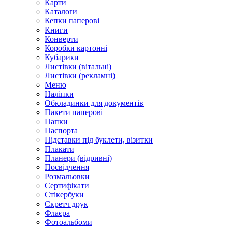
Карти
Каталоги
Кепки паперові
Книги
Конверти
Коробки картонні
Кубарики
Листівки (вітальні)
Листівки (рекламні)
Меню
Наліпки
Обкладинки для документів
Пакети паперові
Папки
Паспорта
Підставки під буклети, візитки
Плакати
Планери (відривні)
Посвідчення
Розмальовки
Сертифікати
Стікербуки
Скретч друк
Флаєра
Фотоальбоми