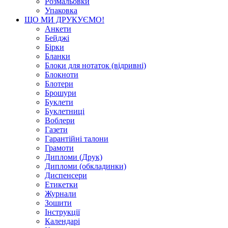
Розмальовки
Упаковка
ЩО МИ ДРУКУЄМО!
Анкети
Бейджі
Бірки
Бланки
Блоки для нотаток (відривні)
Блокноти
Блотери
Брошури
Буклети
Буклетниці
Воблери
Газети
Гарантійні талони
Грамоти
Дипломи (Друк)
Дипломи (обкладинки)
Диспенсери
Етикетки
Журнали
Зошити
Інструкції
Календарі