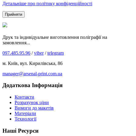
Детальніше про політику конфіденційності
Прийняти
Друк та індивідуальне виготовлення поліграфії на
замовлення...
097.485.95.96
/
viber
/
telegram
м. Київ, вул. Кирилівська, 86
manager@arsenal-print.com.ua
Додаткова Інформація
Контакти
Розрахунок ціни
Вимоги до макетів
Матеріали
Технології
Наші Ресурси