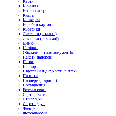
Карти
Каталоги
Кепки паперові
Книги
Конверти
Коробки картонні
Кубарики
Листівки (вітальні)
Листівки (рекламні)
Меню
Наліпки
Обкладинки для документів
Пакети паперові
Папки
Паспорта
Підставки під буклети, візитки
Плакати
Планери (відривні)
Посвідчення
Розмальовки
Сертифікати
Стікербуки
Скретч друк
Флаєра
Фотоальбоми