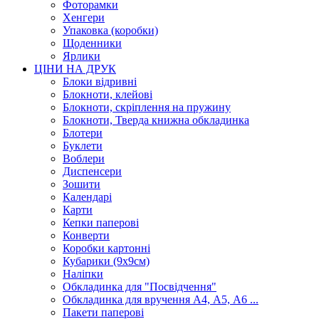
Фоторамки
Хенгери
Упаковка (коробки)
Щоденники
Ярлики
ЦІНИ НА ДРУК
Блоки відривні
Блокноти, клейові
Блокноти, скріплення на пружину
Блокноти, Тверда книжна обкладинка
Блотери
Буклети
Воблери
Диспенсери
Зошити
Календарі
Карти
Кепки паперові
Конверти
Коробки картонні
Кубарики (9х9см)
Наліпки
Обкладинка для "Посвідчення"
Обкладинка для вручення А4, А5, А6 ...
Пакети паперові