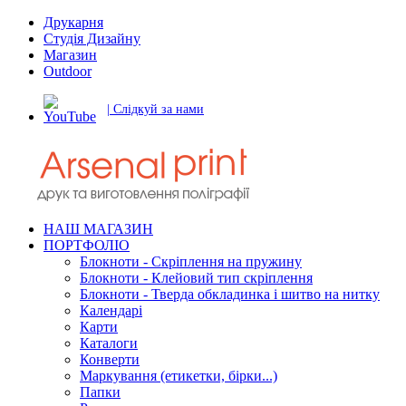
Друкарня
Студія Дизайну
Магазин
Outdoor
| Слідкуй за нами
НАШ МАГАЗИН
ПОРТФОЛІО
Блокноти - Скріплення на пружину
Блокноти - Клейовий тип скріплення
Блокноти - Тверда обкладинка і шитво на нитку
Календарі
Карти
Каталоги
Конверти
Маркування (етикетки, бірки...)
Папки