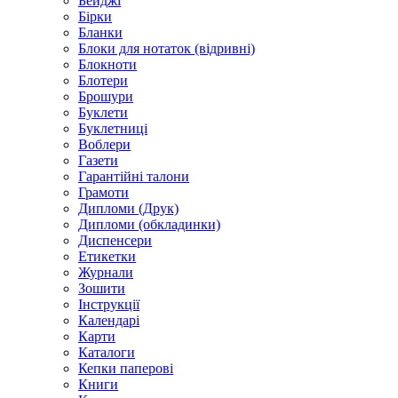
Бейджі
Бірки
Бланки
Блоки для нотаток (відривні)
Блокноти
Блотери
Брошури
Буклети
Буклетниці
Воблери
Газети
Гарантійні талони
Грамоти
Дипломи (Друк)
Дипломи (обкладинки)
Диспенсери
Етикетки
Журнали
Зошити
Інструкції
Календарі
Карти
Каталоги
Кепки паперові
Книги