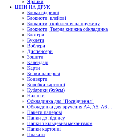
Ярлики
ЦІНИ НА ДРУК
Блоки відривні
Блокноти, клейові
Блокноти, скріплення на пружину
Блокноти, Тверда книжна обкладинка
Блотери
Буклети
Воблери
Диспенсери
Зошити
Календарі
Карти
Кепки паперові
Конверти
Коробки картонні
Кубарики (9х9см)
Наліпки
Обкладинка для "Посвідчення"
Обкладинка для вручення А4, А5, А6 ...
Пакети паперові
Папки до підпису
Папки з кільцевим механізмом
Папки картонні
Плакати