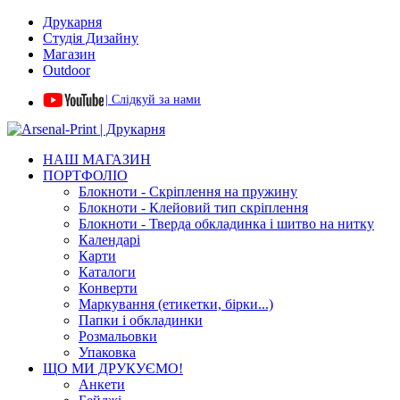
Друкарня
Студія Дизайну
Магазин
Outdoor
| Слідкуй за нами
НАШ МАГАЗИН
ПОРТФОЛІО
Блокноти - Скріплення на пружину
Блокноти - Клейовий тип скріплення
Блокноти - Тверда обкладинка і шитво на нитку
Календарі
Карти
Каталоги
Конверти
Маркування (етикетки, бірки...)
Папки і обкладинки
Розмальовки
Упаковка
ЩО МИ ДРУКУЄМО!
Анкети