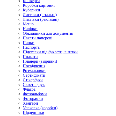
Конверти
Коробки картонні
Кубарики
Листівки (вітальні)
Листівки (рекламні)
Меню
Наліпки
Обкладинки для документів
Пакети паперові
Папки
Паспорта
Підставки під буклети, візитки
Плакати
Планери (відривні)
Посвідчення
Розмальовки
Сертифікати
Стікербуки
Скретч друк
Флаєра
Фотоальбоми
Фоторамки
Хенгери
Упаковка (коробки)
Щоденники