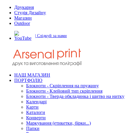
Друкарня
Студія Дизайну
Магазин
Outdoor
| Слідкуй за нами
НАШ МАГАЗИН
ПОРТФОЛІО
Блокноти - Скріплення на пружину
Блокноти - Клейовий тип скріплення
Блокноти - Тверда обкладинка і шитво на нитку
Календарі
Карти
Каталоги
Конверти
Маркування (етикетки, бірки...)
Папки