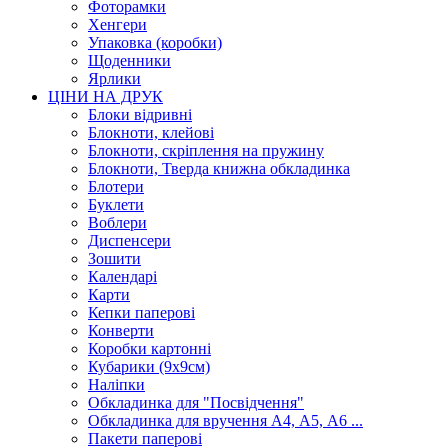
Фоторамки
Хенгери
Упаковка (коробки)
Щоденники
Ярлики
ЦІНИ НА ДРУК
Блоки відривні
Блокноти, клейові
Блокноти, скріплення на пружину
Блокноти, Тверда книжна обкладинка
Блотери
Буклети
Воблери
Диспенсери
Зошити
Календарі
Карти
Кепки паперові
Конверти
Коробки картонні
Кубарики (9х9см)
Наліпки
Обкладинка для "Посвідчення"
Обкладинка для вручення А4, А5, А6 ...
Пакети паперові