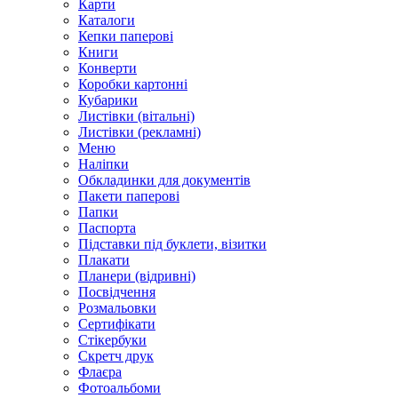
Карти
Каталоги
Кепки паперові
Книги
Конверти
Коробки картонні
Кубарики
Листівки (вітальні)
Листівки (рекламні)
Меню
Наліпки
Обкладинки для документів
Пакети паперові
Папки
Паспорта
Підставки під буклети, візитки
Плакати
Планери (відривні)
Посвідчення
Розмальовки
Сертифікати
Стікербуки
Скретч друк
Флаєра
Фотоальбоми