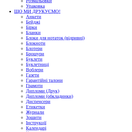
Розмальовки
Упаковка
ЩО МИ ДРУКУЄМО!
Анкети
Бейджі
Бірки
Бланки
Блоки для нотаток (відривні)
Блокноти
Блотери
Брошури
Буклети
Буклетниці
Воблери
Газети
Гарантійні талони
Грамоти
Дипломи (Друк)
Дипломи (обкладинки)
Диспенсери
Етикетки
Журнали
Зошити
Інструкції
Календарі