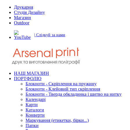
Друкарня
Студія Дизайну
Магазин
Outdoor
| Слідкуй за нами
НАШ МАГАЗИН
ПОРТФОЛІО
Блокноти - Скріплення на пружину
Блокноти - Клейовий тип скріплення
Блокноти - Тверда обкладинка і шитво на нитку
Календарі
Карти
Каталоги
Конверти
Маркування (етикетки, бірки...)
Папки