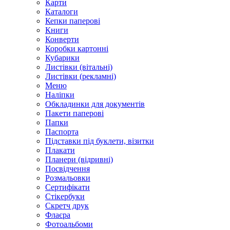
Карти
Каталоги
Кепки паперові
Книги
Конверти
Коробки картонні
Кубарики
Листівки (вітальні)
Листівки (рекламні)
Меню
Наліпки
Обкладинки для документів
Пакети паперові
Папки
Паспорта
Підставки під буклети, візитки
Плакати
Планери (відривні)
Посвідчення
Розмальовки
Сертифікати
Стікербуки
Скретч друк
Флаєра
Фотоальбоми