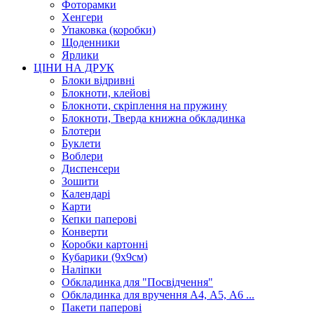
Фоторамки
Хенгери
Упаковка (коробки)
Щоденники
Ярлики
ЦІНИ НА ДРУК
Блоки відривні
Блокноти, клейові
Блокноти, скріплення на пружину
Блокноти, Тверда книжна обкладинка
Блотери
Буклети
Воблери
Диспенсери
Зошити
Календарі
Карти
Кепки паперові
Конверти
Коробки картонні
Кубарики (9х9см)
Наліпки
Обкладинка для "Посвідчення"
Обкладинка для вручення А4, А5, А6 ...
Пакети паперові