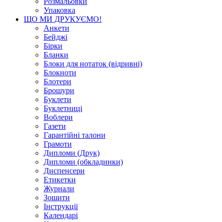
Розмальовки
Упаковка
ЩО МИ ДРУКУЄМО!
Анкети
Бейджі
Бірки
Бланки
Блоки для нотаток (відривні)
Блокноти
Блотери
Брошури
Буклети
Буклетниці
Воблери
Газети
Гарантійні талони
Грамоти
Дипломи (Друк)
Дипломи (обкладинки)
Диспенсери
Етикетки
Журнали
Зошити
Інструкції
Календарі