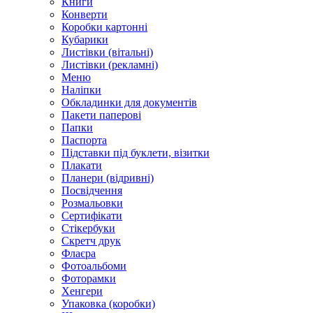
Книги
Конверти
Коробки картонні
Кубарики
Листівки (вітальні)
Листівки (рекламні)
Меню
Наліпки
Обкладинки для документів
Пакети паперові
Папки
Паспорта
Підставки під буклети, візитки
Плакати
Планери (відривні)
Посвідчення
Розмальовки
Сертифікати
Стікербуки
Скретч друк
Флаєра
Фотоальбоми
Фоторамки
Хенгери
Упаковка (коробки)