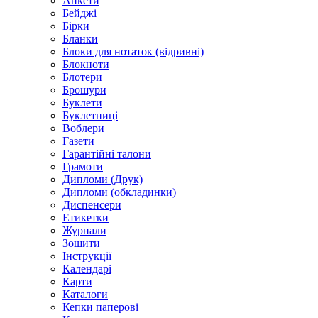
Анкети
Бейджі
Бірки
Бланки
Блоки для нотаток (відривні)
Блокноти
Блотери
Брошури
Буклети
Буклетниці
Воблери
Газети
Гарантійні талони
Грамоти
Дипломи (Друк)
Дипломи (обкладинки)
Диспенсери
Етикетки
Журнали
Зошити
Інструкції
Календарі
Карти
Каталоги
Кепки паперові