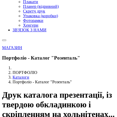
Плакати
Планер (відривний)
Скретч друк
Упаковка (коробки)
Фоторамки
Хенгери
ЗВ'ЯЗОК З НАМИ
МАГАЗИН
Портфоліо - Каталог "Розенталь"
ПОРТФОЛІО
Каталоги
Портфоліо - Каталог "Розенталь"
Друк каталога презентації, із
твердою обкладинкою і
скріпленням на хольнітенах...