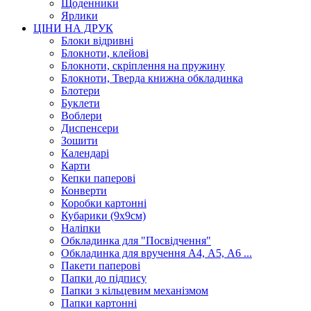
Щоденники
Ярлики
ЦІНИ НА ДРУК
Блоки відривні
Блокноти, клейові
Блокноти, скріплення на пружину
Блокноти, Тверда книжна обкладинка
Блотери
Буклети
Воблери
Диспенсери
Зошити
Календарі
Карти
Кепки паперові
Конверти
Коробки картонні
Кубарики (9х9см)
Наліпки
Обкладинка для "Посвідчення"
Обкладинка для вручення А4, А5, А6 ...
Пакети паперові
Папки до підпису
Папки з кільцевим механізмом
Папки картонні