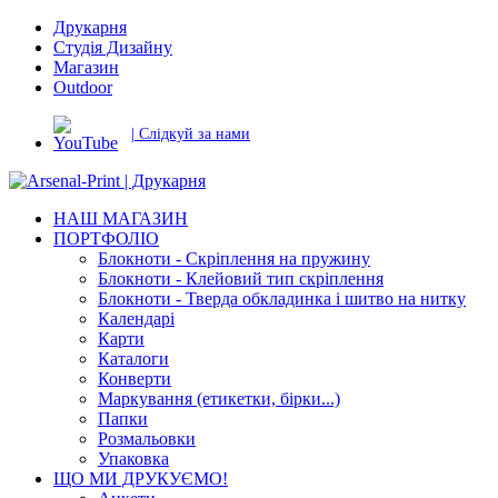
Друкарня
Студія Дизайну
Магазин
Outdoor
| Слідкуй за нами
НАШ МАГАЗИН
ПОРТФОЛІО
Блокноти - Скріплення на пружину
Блокноти - Клейовий тип скріплення
Блокноти - Тверда обкладинка і шитво на нитку
Календарі
Карти
Каталоги
Конверти
Маркування (етикетки, бірки...)
Папки
Розмальовки
Упаковка
ЩО МИ ДРУКУЄМО!