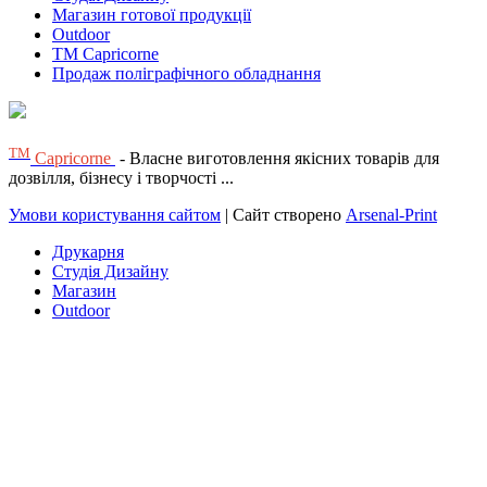
Магазин готової продукції
Outdoor
TM Capricorne
Продаж поліграфічного обладнання
ТМ
Capricorne
- Власне виготовлення якісних товарів для
дозвілля, бізнесу і творчості ...
Умови користування сайтом
| Сайт створено
Arsenal-Print
Друкарня
Студія Дизайну
Магазин
Outdoor