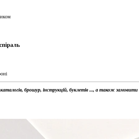
вником
 спіраль
роні
талогів, брошур, інструкцій, буклетів ..., а також замовити д