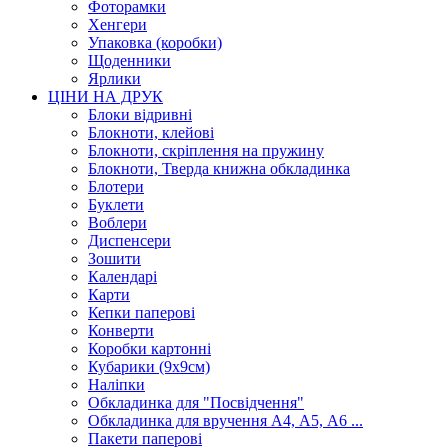
Фоторамки
Хенгери
Упаковка (коробки)
Щоденники
Ярлики
ЦІНИ НА ДРУК
Блоки відривні
Блокноти, клейові
Блокноти, скріплення на пружину
Блокноти, Тверда книжна обкладинка
Блотери
Буклети
Воблери
Диспенсери
Зошити
Календарі
Карти
Кепки паперові
Конверти
Коробки картонні
Кубарики (9х9см)
Наліпки
Обкладинка для "Посвідчення"
Обкладинка для вручення А4, А5, А6 ...
Пакети паперові