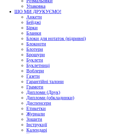
Розмальовки
Упаковка
ЩО МИ ДРУКУЄМО!
Анкети
Бейджі
Бірки
Бланки
Блоки для нотаток (відривні)
Блокноти
Блотери
Брошури
Буклети
Буклетниці
Воблери
Газети
Гарантійні талони
Грамоти
Дипломи (Друк)
Дипломи (обкладинки)
Диспенсери
Етикетки
Журнали
Зошити
Інструкції
Календарі