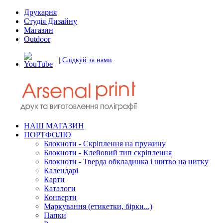
Друкарня
Студія Дизайну
Магазин
Outdoor
| Слідкуй за нами
НАШ МАГАЗИН
ПОРТФОЛІО
Блокноти - Скріплення на пружину
Блокноти - Клейовий тип скріплення
Блокноти - Тверда обкладинка і шитво на нитку
Календарі
Карти
Каталоги
Конверти
Маркування (етикетки, бірки...)
Папки