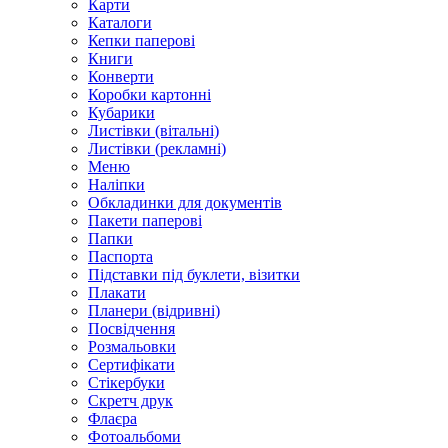
Карти
Каталоги
Кепки паперові
Книги
Конверти
Коробки картонні
Кубарики
Листівки (вітальні)
Листівки (рекламні)
Меню
Наліпки
Обкладинки для документів
Пакети паперові
Папки
Паспорта
Підставки під буклети, візитки
Плакати
Планери (відривні)
Посвідчення
Розмальовки
Сертифікати
Стікербуки
Скретч друк
Флаєра
Фотоальбоми