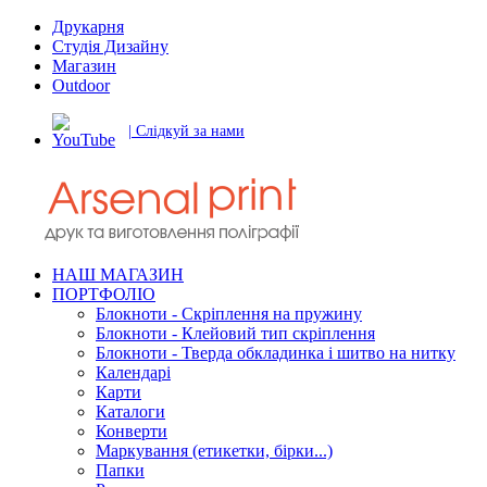
Друкарня
Студія Дизайну
Магазин
Outdoor
| Слідкуй за нами
НАШ МАГАЗИН
ПОРТФОЛІО
Блокноти - Скріплення на пружину
Блокноти - Клейовий тип скріплення
Блокноти - Тверда обкладинка і шитво на нитку
Календарі
Карти
Каталоги
Конверти
Маркування (етикетки, бірки...)
Папки