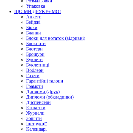
Розмальовки
Упаковка
ЩО МИ ДРУКУЄМО!
Анкети
Бейджі
Бірки
Бланки
Блоки для нотаток (відривні)
Блокноти
Блотери
Брошури
Буклети
Буклетниці
Воблери
Газети
Гарантійні талони
Грамоти
Дипломи (Друк)
Дипломи (обкладинки)
Диспенсери
Етикетки
Журнали
Зошити
Інструкції
Календарі