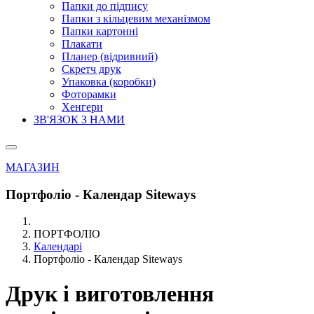
Папки до підпису
Папки з кільцевим механізмом
Папки картонні
Плакати
Планер (відривний)
Скретч друк
Упаковка (коробки)
Фоторамки
Хенгери
ЗВ'ЯЗОК З НАМИ
МАГАЗИН
Портфоліо - Календар Siteways
ПОРТФОЛІО
Календарі
Портфоліо - Календар Siteways
Друк і виготовлення