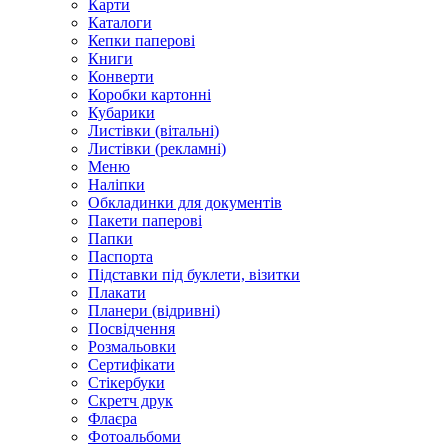
Карти
Каталоги
Кепки паперові
Книги
Конверти
Коробки картонні
Кубарики
Листівки (вітальні)
Листівки (рекламні)
Меню
Наліпки
Обкладинки для документів
Пакети паперові
Папки
Паспорта
Підставки під буклети, візитки
Плакати
Планери (відривні)
Посвідчення
Розмальовки
Сертифікати
Стікербуки
Скретч друк
Флаєра
Фотоальбоми