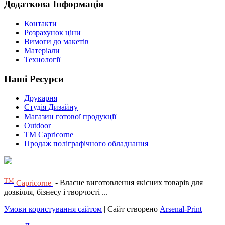
Додаткова Інформація
Контакти
Розрахунок ціни
Вимоги до макетів
Матеріали
Технології
Наші Ресурси
Друкарня
Студія Дизайну
Магазин готової продукції
Outdoor
TM Capricorne
Продаж поліграфічного обладнання
ТМ
Capricorne
- Власне виготовлення якісних товарів для
дозвілля, бізнесу і творчості ...
Умови користування сайтом
| Сайт створено
Arsenal-Print