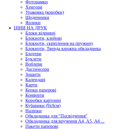
Фоторамки
Хенгери
Упаковка (коробки)
Щоденники
Ярлики
ЦІНИ НА ДРУК
Блоки відривні
Блокноти, клейові
Блокноти, скріплення на пружину
Блокноти, Тверда книжна обкладинка
Блотери
Буклети
Воблери
Диспенсери
Зошити
Календарі
Карти
Кепки паперові
Конверти
Коробки картонні
Кубарики (9х9см)
Наліпки
Обкладинка для "Посвідчення"
Обкладинка для вручення А4, А5, А6 ...
Пакети паперові