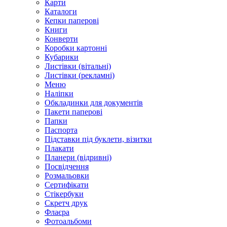
Карти
Каталоги
Кепки паперові
Книги
Конверти
Коробки картонні
Кубарики
Листівки (вітальні)
Листівки (рекламні)
Меню
Наліпки
Обкладинки для документів
Пакети паперові
Папки
Паспорта
Підставки під буклети, візитки
Плакати
Планери (відривні)
Посвідчення
Розмальовки
Сертифікати
Стікербуки
Скретч друк
Флаєра
Фотоальбоми