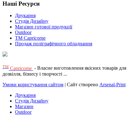
Наші Ресурси
Друкарня
Студія Дизайну
Магазин готової продукції
Outdoor
TM Capricorne
Продаж поліграфічного обладнання
ТМ
Capricorne
- Власне виготовлення якісних товарів для
дозвілля, бізнесу і творчості ...
Умови користування сайтом
| Сайт створено
Arsenal-Print
Друкарня
Студія Дизайну
Магазин
Outdoor