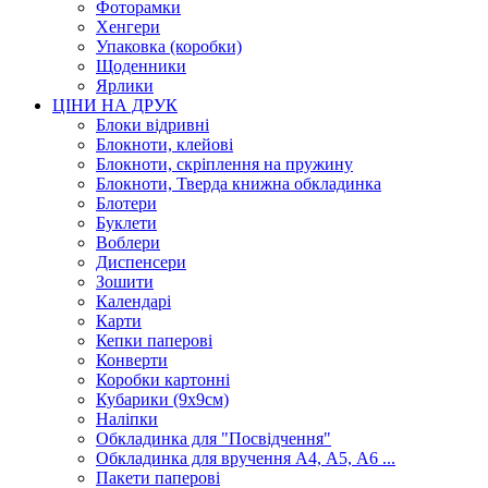
Фоторамки
Хенгери
Упаковка (коробки)
Щоденники
Ярлики
ЦІНИ НА ДРУК
Блоки відривні
Блокноти, клейові
Блокноти, скріплення на пружину
Блокноти, Тверда книжна обкладинка
Блотери
Буклети
Воблери
Диспенсери
Зошити
Календарі
Карти
Кепки паперові
Конверти
Коробки картонні
Кубарики (9х9см)
Наліпки
Обкладинка для "Посвідчення"
Обкладинка для вручення А4, А5, А6 ...
Пакети паперові