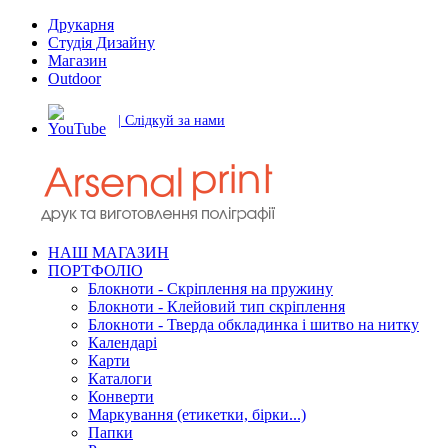
Друкарня
Студія Дизайну
Магазин
Outdoor
| Слідкуй за нами
НАШ МАГАЗИН
ПОРТФОЛІО
Блокноти - Скріплення на пружину
Блокноти - Клейовий тип скріплення
Блокноти - Тверда обкладинка і шитво на нитку
Календарі
Карти
Каталоги
Конверти
Маркування (етикетки, бірки...)
Папки