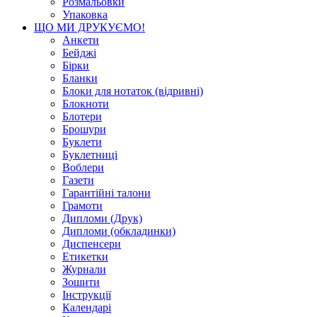
Розмальовки
Упаковка
ЩО МИ ДРУКУЄМО!
Анкети
Бейджі
Бірки
Бланки
Блоки для нотаток (відривні)
Блокноти
Блотери
Брошури
Буклети
Буклетниці
Воблери
Газети
Гарантійні талони
Грамоти
Дипломи (Друк)
Дипломи (обкладинки)
Диспенсери
Етикетки
Журнали
Зошити
Інструкції
Календарі