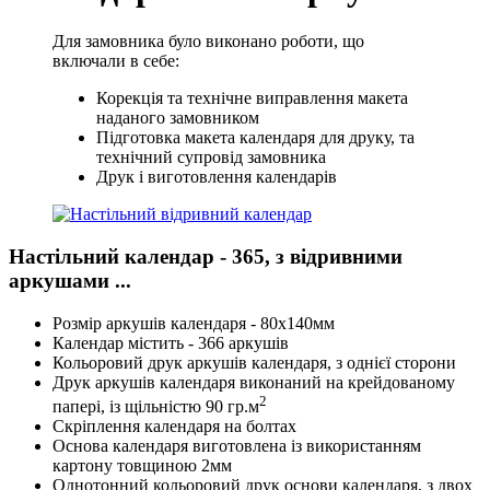
Для замовника було виконано роботи, що
включали в себе:
Корекція та технічне виправлення макета
наданого замовником
Підготовка макета календаря для друку, та
технічний супровід замовника
Друк і виготовлення календарів
Настільний календар - 365, з відривними
аркушами ...
Розмір аркушів календаря - 80х140мм
Календар містить - 366 аркушів
Кольоровий друк аркушів календаря, з однієї сторони
Друк аркушів календаря виконаний на крейдованому
2
папері, із щільністю 90 гр.м
Скріплення календаря на болтах
Основа календаря виготовлена із використанням
картону товщиною 2мм
Однотонний кольоровий друк основи календаря, з двох