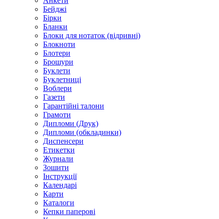
Анкети
Бейджі
Бірки
Бланки
Блоки для нотаток (відривні)
Блокноти
Блотери
Брошури
Буклети
Буклетниці
Воблери
Газети
Гарантійні талони
Грамоти
Дипломи (Друк)
Дипломи (обкладинки)
Диспенсери
Етикетки
Журнали
Зошити
Інструкції
Календарі
Карти
Каталоги
Кепки паперові