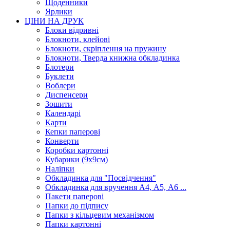
Щоденники
Ярлики
ЦІНИ НА ДРУК
Блоки відривні
Блокноти, клейові
Блокноти, скріплення на пружину
Блокноти, Тверда книжна обкладинка
Блотери
Буклети
Воблери
Диспенсери
Зошити
Календарі
Карти
Кепки паперові
Конверти
Коробки картонні
Кубарики (9х9см)
Наліпки
Обкладинка для "Посвідчення"
Обкладинка для вручення А4, А5, А6 ...
Пакети паперові
Папки до підпису
Папки з кільцевим механізмом
Папки картонні