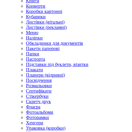
Книги
Конверти
Коробки картонні
Кубарики
Листівки (вітальні)
Листівки (рекламні)
Меню
Наліпки
Обкладинки для документів
Пакети паперові
Папки
Паспорта
Підставки під буклети, візитки
Плакати
Планери (відривні)
Посвідчення
Розмальовки
Сертифікати
Стікербуки
Скретч друк
Флаєра
Фотоальбоми
Фоторамки
Хенгери
Упаковка (коробки)