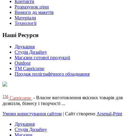
Контакти
Розрахунок ціни
Вимоги до макетів
Матеріали
Технології
Наші Ресурси
Друкарня
Студія Дизайну
Магазин готової продукції
Outdoor
TM Capricorne
Продаж поліграфічного обладнання
ТМ
Capricorne
- Власне виготовлення якісних товарів для
дозвілля, бізнесу і творчості ...
Умови користування сайтом
| Сайт створено
Arsenal-Print
Друкарня
Студія Дизайну
Магазин