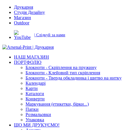
Друкарня
Студія Дизайну
Магазин
Outdoor
| Слідкуй за нами
НАШ МАГАЗИН
ПОРТФОЛІО
Блокноти - Скріплення на пружину
Блокноти - Клейовий тип скріплення
Блокноти - Тверда обкладинка і шитво на нитку
Календарі
Карти
Каталоги
Конверти
Маркування (етикетки, бірки...)
Папки
Розмальовки
Упаковка
ЩО МИ ДРУКУЄМО!