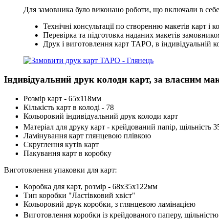
Для замовника було виконано роботи, що включали в себе
Технічні консультації по створенню макетів карт і 
Перевірка та підготовка наданих макетів замовнико
Друк і виготовлення карт ТАРО, в індивідуальній к
Індивідуальний друк колоди карт, за власним ма
Розмір карт - 65х118мм
Кількість карт в колоді - 78
Кольоровий індивідуальний друк колоди карт
Матеріал для друку карт - крейдований папір, щільність 3
Ламінування карт глянцевою плівкою
Скруглення кутів карт
Пакування карт в коробку
Виготовлення упаковки для карт:
Коробка для карт, розмір - 68х35х122мм
Тип коробки "Ластівковий хвіст"
Кольоровий друк коробки, з глянцевою ламінацією
Виготовлення коробки із крейдованого паперу, щільністю