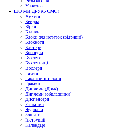
Розмальовки
Упаковка
ЩО МИ ДРУКУЄМО!
Анкети
Бейджі
Бірки
Бланки
Блоки для нотаток (відривні)
Блокноти
Блотери
Брошури
Буклети
Буклетниці
Воблери
Газети
Гарантійні талони
Грамоти
Дипломи (Друк)
Дипломи (обкладинки)
Диспенсери
Етикетки
Журнали
Зошити
Інструкції
Календарі