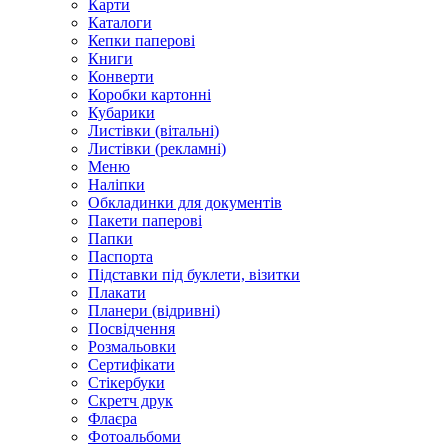
Карти
Каталоги
Кепки паперові
Книги
Конверти
Коробки картонні
Кубарики
Листівки (вітальні)
Листівки (рекламні)
Меню
Наліпки
Обкладинки для документів
Пакети паперові
Папки
Паспорта
Підставки під буклети, візитки
Плакати
Планери (відривні)
Посвідчення
Розмальовки
Сертифікати
Стікербуки
Скретч друк
Флаєра
Фотоальбоми