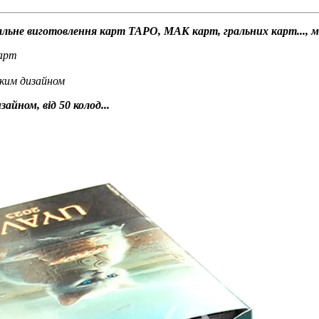
уальне виготовлення карт ТАРО, МАК карт, гральних карт..., 
карт
ьким дизайном
айном, від 50 колод...