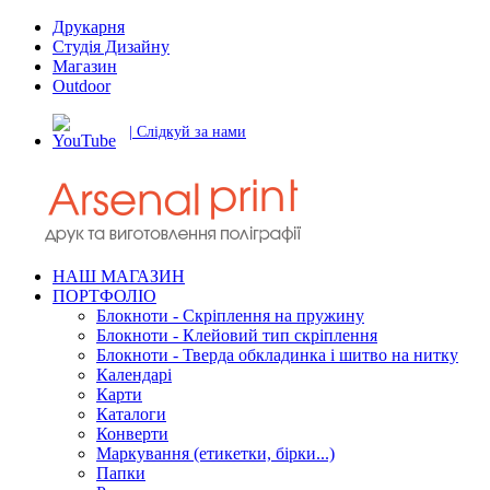
Друкарня
Студія Дизайну
Магазин
Outdoor
| Слідкуй за нами
НАШ МАГАЗИН
ПОРТФОЛІО
Блокноти - Скріплення на пружину
Блокноти - Клейовий тип скріплення
Блокноти - Тверда обкладинка і шитво на нитку
Календарі
Карти
Каталоги
Конверти
Маркування (етикетки, бірки...)
Папки