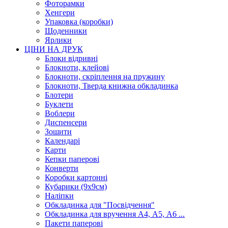
Фоторамки
Хенгери
Упаковка (коробки)
Щоденники
Ярлики
ЦІНИ НА ДРУК
Блоки відривні
Блокноти, клейові
Блокноти, скріплення на пружину
Блокноти, Тверда книжна обкладинка
Блотери
Буклети
Воблери
Диспенсери
Зошити
Календарі
Карти
Кепки паперові
Конверти
Коробки картонні
Кубарики (9х9см)
Наліпки
Обкладинка для "Посвідчення"
Обкладинка для вручення А4, А5, А6 ...
Пакети паперові