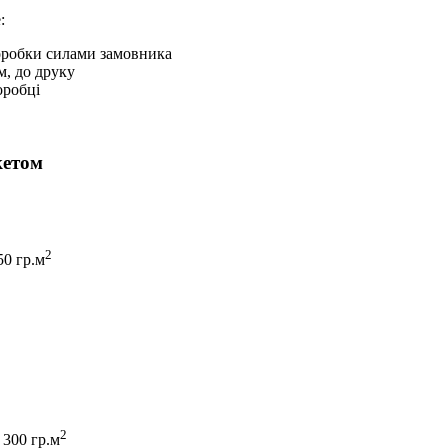
:
коробки силами замовника
м, до друку
оробці
кетом
2
50 гр.м
2
 300 гр.м