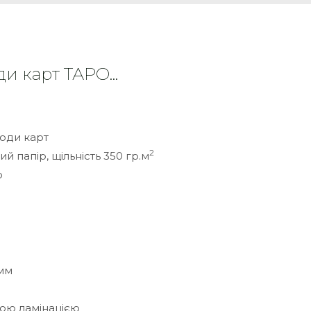
и карт ТАРО...
оди карт
2
й папір, щільність 350 гр.м
ю
2мм
ою ламінацією