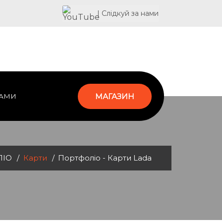
| Слідкуй за нами
МАГАЗИН
НАМИ
ЛІО
Карти
Портфоліо - Карти Lada