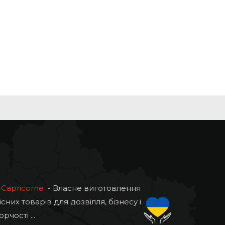
Capricorne
- Власне виготовлення
існих товарів для дозвілля, бізнесу і
орчості ...