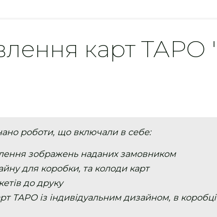
овлення карт ТАРО 
ано роботи, що включали в себе:
влення зображень наданих замовником
айну для коробки, та колоди карт
кетів до друку
арт ТАРО із індивідуальним дизайном, в коробці