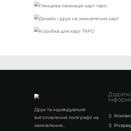
Додатк
Інформ
Друк та індивідуальне
Контак
виготовлення поліграфії на
замовлення...
Розрах