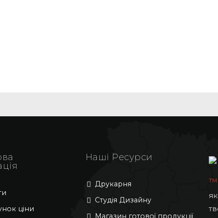
ова
Наші Ресурси
ація
ТМ
Друкарня
ти
як
Студія Дизайну
тв
унок ціни
Магазин готової продукції