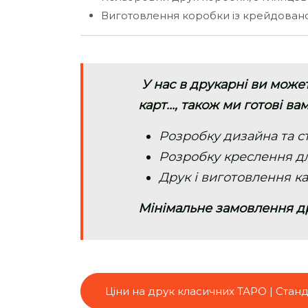
Виготовлення коробки із крейдованог
У нас в друкарні ви може
карт..., також ми готові в
Розробку дизайна та с
Розробку креслення д
Друк і виготовлення к
Мінімальне замовлення дру
Ціни на друк класичних ТАРО | Стан