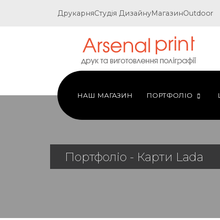
Друкарня
Студія Дизайну
Магазин
Outdoor
НАШ МАГАЗИН
ПОРТФОЛІО
Портфоліо - Карти Lada