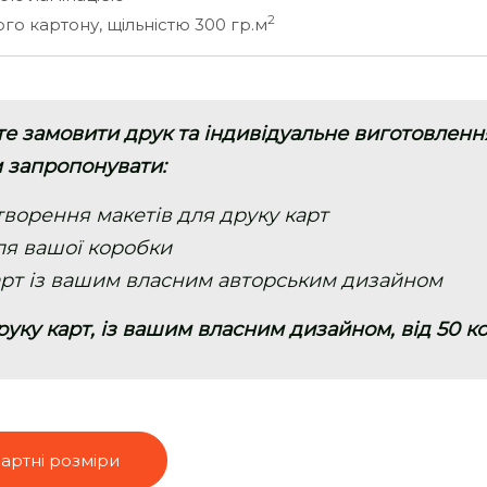
2
о картону, щільністю 300 гр.м
те замовити друк та індивідуальне виготовленн
ам запропонувати:
творення макетів для друку карт
ля вашої коробки
арт із вашим власним авторським дизайном
ку карт, із вашим власним дизайном, від 50 кол
дартні розміри