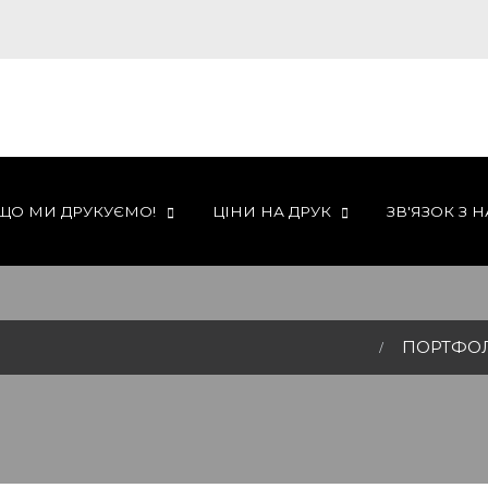
ЩО МИ ДРУКУЄМО!
ЦІНИ НА ДРУК
ЗВ'ЯЗОК З 
ПОРТФО