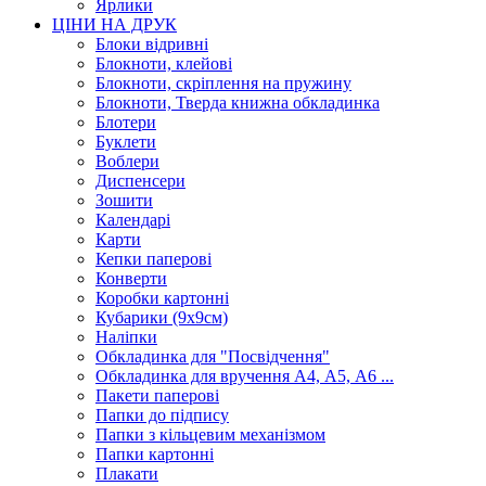
Ярлики
ЦІНИ НА ДРУК
Блоки відривні
Блокноти, клейові
Блокноти, скріплення на пружину
Блокноти, Тверда книжна обкладинка
Блотери
Буклети
Воблери
Диспенсери
Зошити
Календарі
Карти
Кепки паперові
Конверти
Коробки картонні
Кубарики (9х9см)
Наліпки
Обкладинка для "Посвідчення"
Обкладинка для вручення А4, А5, А6 ...
Пакети паперові
Папки до підпису
Папки з кільцевим механізмом
Папки картонні
Плакати