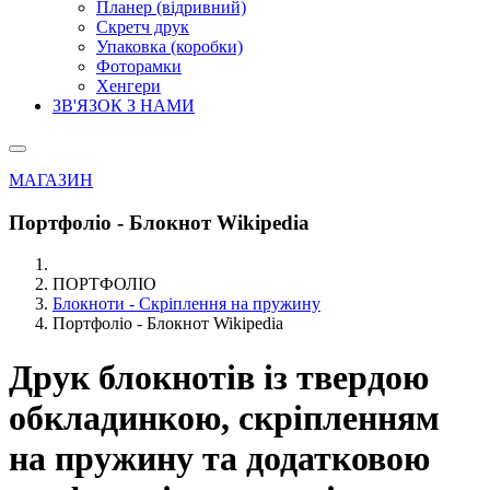
Планер (відривний)
Скретч друк
Упаковка (коробки)
Фоторамки
Хенгери
ЗВ'ЯЗОК З НАМИ
МАГАЗИН
Портфоліо - Блокнот Wikipedia
ПОРТФОЛІО
Блокноти - Скріплення на пружину
Портфоліо - Блокнот Wikipedia
Друк блокнотів із твердою
обкладинкою, скріпленням
на пружину та додатковою