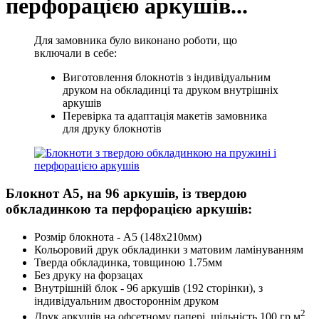
перфорацією аркушів...
Для замовника було виконано роботи, що
включали в себе:
Виготовлення блокнотів з індивідуальним
друком на обкладинці та друком внутрішніх
аркушів
Перевірка та адаптація макетів замовника
для друку блокнотів
Блокнот А5, на 96 аркушів, із твердою
обкладинкою та перфорацією аркушів:
Розмір блокнота - А5 (148х210мм)
Кольоровий друк обкладинки з матовим ламінуванням
Тверда обкладинка, товщиною 1.75мм
Без друку на форзацах
Внутрішній блок - 96 аркушів (192 сторінки), з
індивідуальним двостороннім друком
2
Друк аркушів на офсетному папері, щільність 100 гр.м