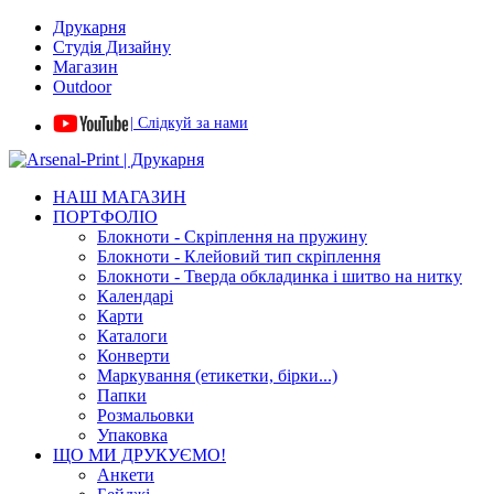
Друкарня
Студія Дизайну
Магазин
Outdoor
| Слідкуй за нами
НАШ МАГАЗИН
ПОРТФОЛІО
Блокноти - Скріплення на пружину
Блокноти - Клейовий тип скріплення
Блокноти - Тверда обкладинка і шитво на нитку
Календарі
Карти
Каталоги
Конверти
Маркування (етикетки, бірки...)
Папки
Розмальовки
Упаковка
ЩО МИ ДРУКУЄМО!
Анкети