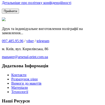
Детальніше про політику конфіденційності
Прийняти
Друк та індивідуальне виготовлення поліграфії на
замовлення...
097.485.95.96
/
viber
/
telegram
м. Київ, вул. Кирилівська, 86
manager@arsenal-print.com.ua
Додаткова Інформація
Контакти
Розрахунок ціни
Вимоги до макетів
Матеріали
Технології
Наші Ресурси