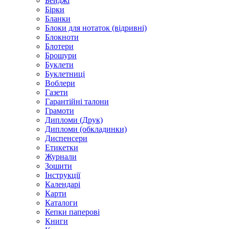
Бейджі
Бірки
Бланки
Блоки для нотаток (відривні)
Блокноти
Блотери
Брошури
Буклети
Буклетниці
Воблери
Газети
Гарантійні талони
Грамоти
Дипломи (Друк)
Дипломи (обкладинки)
Диспенсери
Етикетки
Журнали
Зошити
Інструкції
Календарі
Карти
Каталоги
Кепки паперові
Книги