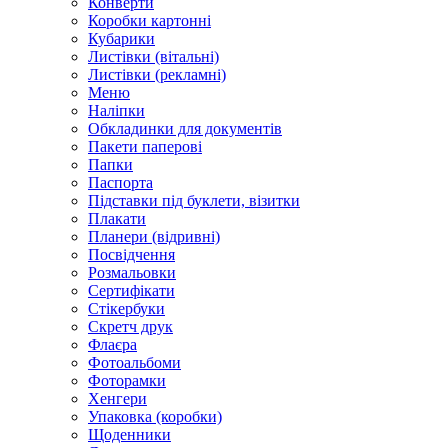
Конверти
Коробки картонні
Кубарики
Листівки (вітальні)
Листівки (рекламні)
Меню
Наліпки
Обкладинки для документів
Пакети паперові
Папки
Паспорта
Підставки під буклети, візитки
Плакати
Планери (відривні)
Посвідчення
Розмальовки
Сертифікати
Стікербуки
Скретч друк
Флаєра
Фотоальбоми
Фоторамки
Хенгери
Упаковка (коробки)
Щоденники