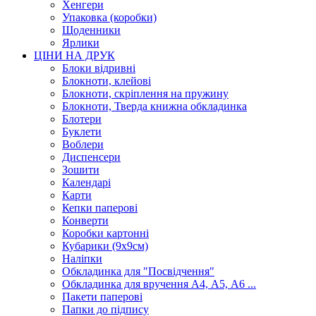
Хенгери
Упаковка (коробки)
Щоденники
Ярлики
ЦІНИ НА ДРУК
Блоки відривні
Блокноти, клейові
Блокноти, скріплення на пружину
Блокноти, Тверда книжна обкладинка
Блотери
Буклети
Воблери
Диспенсери
Зошити
Календарі
Карти
Кепки паперові
Конверти
Коробки картонні
Кубарики (9х9см)
Наліпки
Обкладинка для "Посвідчення"
Обкладинка для вручення А4, А5, А6 ...
Пакети паперові
Папки до підпису