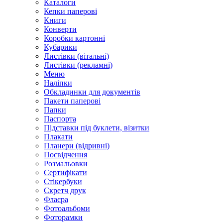
Каталоги
Кепки паперові
Книги
Конверти
Коробки картонні
Кубарики
Листівки (вітальні)
Листівки (рекламні)
Меню
Наліпки
Обкладинки для документів
Пакети паперові
Папки
Паспорта
Підставки під буклети, візитки
Плакати
Планери (відривні)
Посвідчення
Розмальовки
Сертифікати
Стікербуки
Скретч друк
Флаєра
Фотоальбоми
Фоторамки