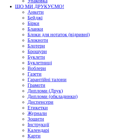
Упаковка
ЩО МИ ДРУКУЄМО!
Анкети
Бейджі
Бірки
Бланки
Блоки для нотаток (відривні)
Блокноти
Блотери
Брошури
Буклети
Буклетниці
Воблери
Газети
Гарантійні талони
Грамоти
Дипломи (Друк)
Дипломи (обкладинки)
Диспенсери
Етикетки
Журнали
Зошити
Інструкції
Календарі
Карти