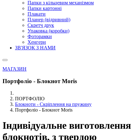
Папки з кільцевим механізмом
Папки картонні
Плакати
Планер (відривний)
Скретч друк
Упаковка (коробки)
Фоторамки
Хенгери
ЗВ'ЯЗОК З НАМИ
МАГАЗИН
Портфоліо - Блокнот Moris
ПОРТФОЛІО
Блокноти - Скріплення на пружину
Портфоліо - Блокнот Moris
Індивідуальне виготовлення
блокнотів, з твердою