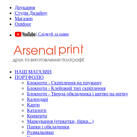
Друкарня
Студія Дизайну
Магазин
Outdoor
| Слідкуй за нами
НАШ МАГАЗИН
ПОРТФОЛІО
Блокноти - Скріплення на пружину
Блокноти - Клейовий тип скріплення
Блокноти - Тверда обкладинка і шитво на нитку
Календарі
Карти
Каталоги
Конверти
Маркування (етикетки, бірки...)
Папки і обкладинки
Розмальовки