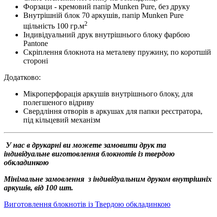
Форзаци - кремовий папір Munken Pure, без друку
Внутрішній блок 70 аркушів, папір Munken Pure
2
щільність 100 гр.м
Індивідуальний друк внутрішнього блоку фарбою
Pantone
Скріплення блокнота на металеву пружину, по коротшій
стороні
Додатково:
Мікроперфорація аркушів внутрішнього блоку, для
полегшеного відриву
Свердління отворів в аркушах для папки реєстратора,
під кільцевий механізм
У нас в друкарні ви можете замовити друк та
індивідуальне виготовлення блокнотів із твердою
обкладинкою
Мінімальне замовлення з індивідуальним друком внутрішніх
аркушів, від 100 шт.
Виготовлення блокнотів із Твердою обкладинкою