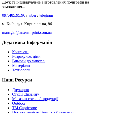
Друк та індивідуальне виготовлення поліграфії на
замовлення...
097.485.95.96
/
viber
/
telegram
м. Київ, вул. Кирилівська, 86
manager@arsenal-print.com.ua
Додаткова Інформація
Контакти
Розрахунок ціни
Вимоги до макетів
Матеріали
Технології
Наші Ресурси
Друкарня
Студія Дизайну
Магазин готової продукції
Outdoor
TM Capricorne
Продаж поліграфічного обладнання