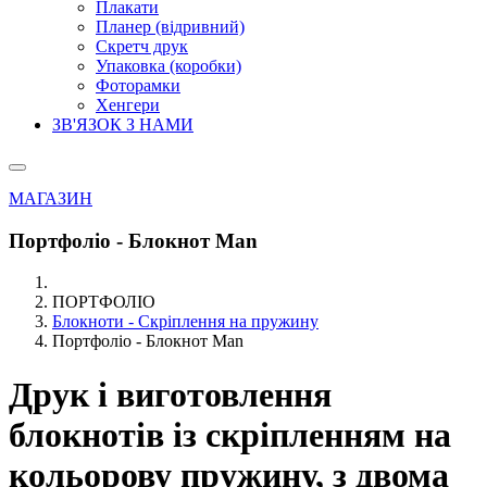
Плакати
Планер (відривний)
Скретч друк
Упаковка (коробки)
Фоторамки
Хенгери
ЗВ'ЯЗОК З НАМИ
МАГАЗИН
Портфоліо - Блокнот Man
ПОРТФОЛІО
Блокноти - Скріплення на пружину
Портфоліо - Блокнот Man
Друк і виготовлення
блокнотів із скріпленням на
кольорову пружину, з двома