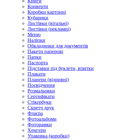
Книги
Конверти
Коробки картонні
Кубарики
Листівки (вітальні)
Листівки (рекламні)
Меню
Наліпки
Обкладинки для документів
Пакети паперові
Папки
Паспорта
Підставки під буклети, візитки
Плакати
Планери (відривні)
Посвідчення
Розмальовки
Сертифікати
Стікербуки
Скретч друк
Флаєра
Фотоальбоми
Фоторамки
Хенгери
Упаковка (коробки)