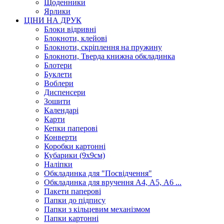
Щоденники
Ярлики
ЦІНИ НА ДРУК
Блоки відривні
Блокноти, клейові
Блокноти, скріплення на пружину
Блокноти, Тверда книжна обкладинка
Блотери
Буклети
Воблери
Диспенсери
Зошити
Календарі
Карти
Кепки паперові
Конверти
Коробки картонні
Кубарики (9х9см)
Наліпки
Обкладинка для "Посвідчення"
Обкладинка для вручення А4, А5, А6 ...
Пакети паперові
Папки до підпису
Папки з кільцевим механізмом
Папки картонні