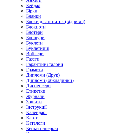
Анкети
Бейджі
Бірки
Бланки
Блоки для нотаток (відривні)
Блокноти
Блотери
Брошури
Буклети
Буклетниці
Воблери
Газети
Гарантійні талони
Грамоти
Дипломи (Друк)
Дипломи (обкладинки)
Диспенсери
Етикетки
Журнали
Зошити
Інструкції
Календарі
Карти
Каталоги
Кепки паперові