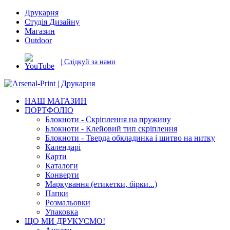
Друкарня
Студія Дизайну
Магазин
Outdoor
| Слідкуй за нами
НАШ МАГАЗИН
ПОРТФОЛІО
Блокноти - Скріплення на пружину
Блокноти - Клейовий тип скріплення
Блокноти - Тверда обкладинка і шитво на нитку
Календарі
Карти
Каталоги
Конверти
Маркування (етикетки, бірки...)
Папки
Розмальовки
Упаковка
ЩО МИ ДРУКУЄМО!