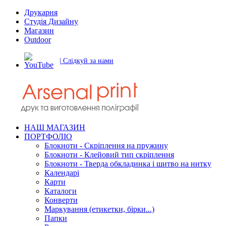
Друкарня
Студія Дизайну
Магазин
Outdoor
| Слідкуй за нами
НАШ МАГАЗИН
ПОРТФОЛІО
Блокноти - Скріплення на пружину
Блокноти - Клейовий тип скріплення
Блокноти - Тверда обкладинка і шитво на нитку
Календарі
Карти
Каталоги
Конверти
Маркування (етикетки, бірки...)
Папки