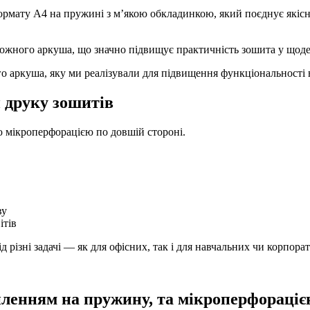
рмату А4 на пружині з м’якою обкладинкою, який поєднує якісни
ожного аркуша, що значно підвищує практичність зошита у щод
 аркуша, яку ми реалізували для підвищення функціональності 
 друку зошитів
 мікроперфорацією по довшій стороні.
ву
ітів
 різні задачі — як для офісних, так і для навчальних чи корпора
іпленням на пружину, та мікроперфораціє