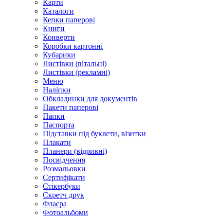
Карти
Каталоги
Кепки паперові
Книги
Конверти
Коробки картонні
Кубарики
Листівки (вітальні)
Листівки (рекламні)
Меню
Наліпки
Обкладинки для документів
Пакети паперові
Папки
Паспорта
Підставки під буклети, візитки
Плакати
Планери (відривні)
Посвідчення
Розмальовки
Сертифікати
Стікербуки
Скретч друк
Флаєра
Фотоальбоми