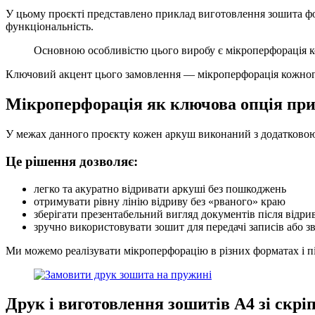
У цьому проєкті представлено приклад виготовлення зошита фо
функціональність.
Основною особливістю цього виробу є мікроперфорація к
Ключовий акцент цього замовлення — мікроперфорація кожного
Мікроперфорація як ключова опція при
У межах данного проєкту кожен аркуш виконаний з додатковою
Це рішення дозволяє:
легко та акуратно відривати аркуші без пошкоджень
отримувати рівну лінію відриву без «рваного» краю
зберігати презентабельний вигляд документів після відри
зручно використовувати зошит для передачі записів або зв
Ми можемо реалізувати мікроперфорацію в різних форматах і під
Друк і виготовлення зошитів А4 зі скр