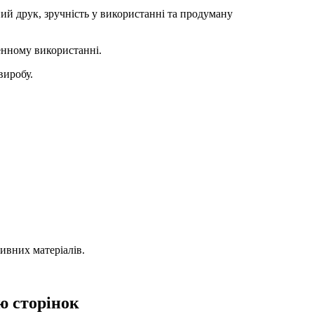
й друк, зручність у використанні та продуману
енному використанні.
виробу.
тивних матеріалів.
ю сторінок