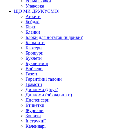
Розмальовки
Упаковка
ЩО МИ ДРУКУЄМО!
Анкети
Бейджі
Бірки
Бланки
Блоки для нотаток (відривні)
Блокноти
Блотери
Брошури
Буклети
Буклетниці
Воблери
Газети
Гарантійні талони
Грамоти
Дипломи (Друк)
Дипломи (обкладинки)
Диспенсери
Етикетки
Журнали
Зошити
Інструкції
Календарі