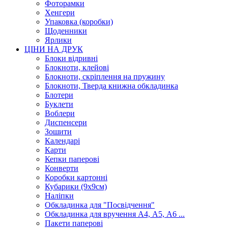
Фоторамки
Хенгери
Упаковка (коробки)
Щоденники
Ярлики
ЦІНИ НА ДРУК
Блоки відривні
Блокноти, клейові
Блокноти, скріплення на пружину
Блокноти, Тверда книжна обкладинка
Блотери
Буклети
Воблери
Диспенсери
Зошити
Календарі
Карти
Кепки паперові
Конверти
Коробки картонні
Кубарики (9х9см)
Наліпки
Обкладинка для "Посвідчення"
Обкладинка для вручення А4, А5, А6 ...
Пакети паперові