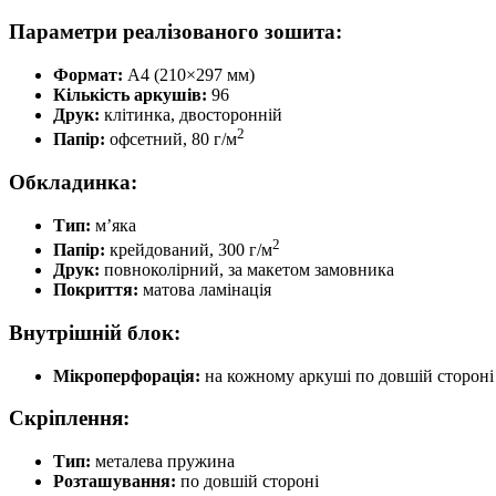
Параметри реалізованого зошита:
Формат:
А4 (210×297 мм)
Кількість аркушів:
96
Друк:
клітинка, двосторонній
2
Папір:
офсетний, 80 г/м
Обкладинка:
Тип:
м’яка
2
Папір:
крейдований, 300 г/м
Друк:
повноколірний, за макетом замовника
Покриття:
матова ламінація
Внутрішній блок:
Мікроперфорація:
на кожному аркуші по довшій стороні
Скріплення:
Тип:
металева пружина
Розташування:
по довшій стороні