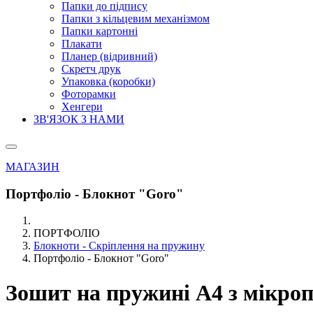
Папки до підпису
Папки з кільцевим механізмом
Папки картонні
Плакати
Планер (відривний)
Скретч друк
Упаковка (коробки)
Фоторамки
Хенгери
ЗВ'ЯЗОК З НАМИ
МАГАЗИН
Портфоліо - Блокнот "Goro"
ПОРТФОЛІО
Блокноти - Скріплення на пружину
Портфоліо - Блокнот "Goro"
Зошит на пружині А4
з мікро