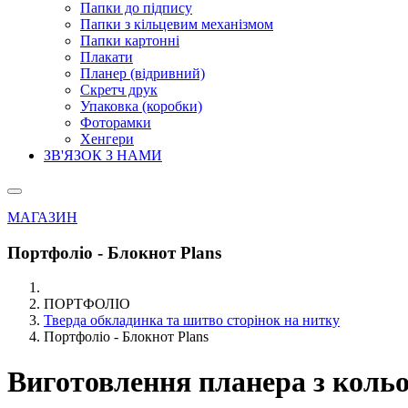
Папки до підпису
Папки з кільцевим механізмом
Папки картонні
Плакати
Планер (відривний)
Скретч друк
Упаковка (коробки)
Фоторамки
Хенгери
ЗВ'ЯЗОК З НАМИ
МАГАЗИН
Портфоліо - Блокнот Plans
ПОРТФОЛІО
Тверда обкладинка та шитво сторінок на нитку
Портфоліо - Блокнот Plans
Виготовлення планера з кольо