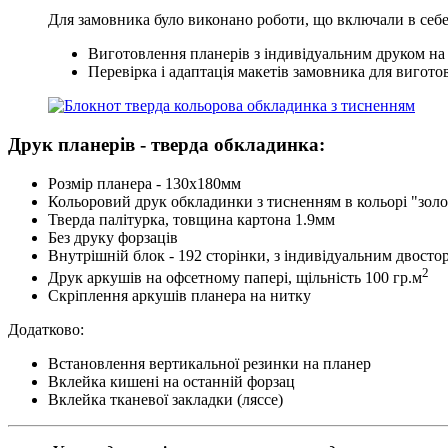
Для замовника було виконано роботи, що включали в себе
Виготовлення планерів з індивідуальним друком на
Перевірка і адаптація макетів замовника для вигото
Друк планерів - тверда обкладинка:
Розмір планера - 130х180мм
Кольоровий друк обкладинки з тисненням в кольорі "золо
Тверда палітурка, товщина картона 1.9мм
Без друку форзаців
Внутрішній блок - 192 сторінки, з індивідуальним двост
2
Друк аркушів на офсетному папері, щільність 100 гр.м
Скріплення аркушів планера на нитку
Додатково:
Встановлення вертикальної резинки на планер
Вклейка кишені на останній форзац
Вклейка тканевої закладки (ляссе)