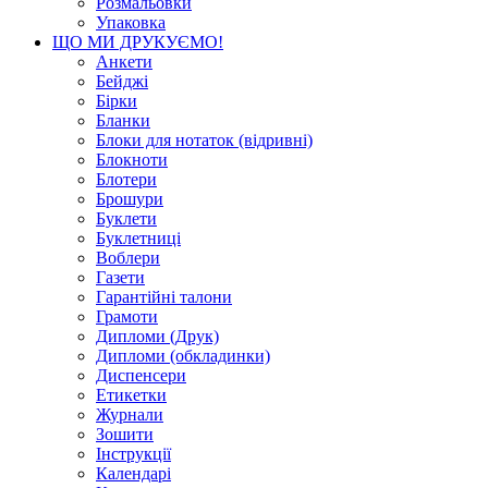
Розмальовки
Упаковка
ЩО МИ ДРУКУЄМО!
Анкети
Бейджі
Бірки
Бланки
Блоки для нотаток (відривні)
Блокноти
Блотери
Брошури
Буклети
Буклетниці
Воблери
Газети
Гарантійні талони
Грамоти
Дипломи (Друк)
Дипломи (обкладинки)
Диспенсери
Етикетки
Журнали
Зошити
Інструкції
Календарі