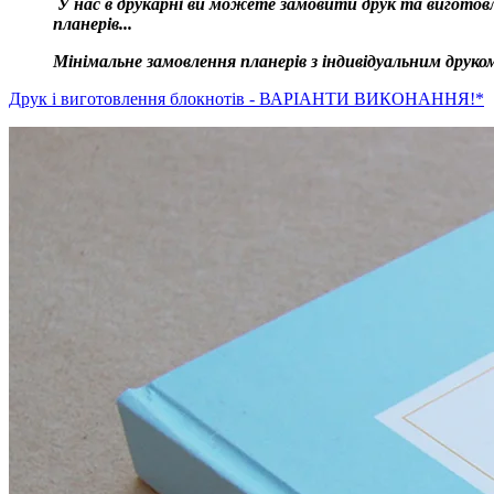
У нас в друкарні ви можете замовити друк та виготовл
планерів...
Мінімальне замовлення планерів з індивідуальним друком
Друк і виготовлення блокнотів - ВАРІАНТИ ВИКОНАННЯ!*