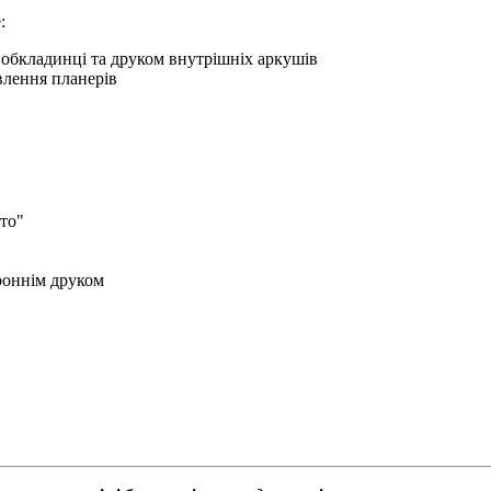
:
 обкладинці та друком внутрішніх аркушів
влення планерів
то"
ороннім друком