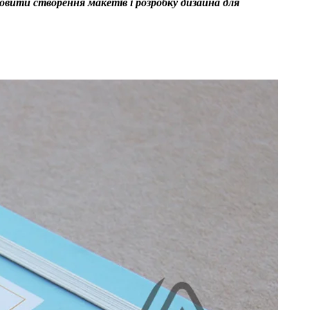
овити створення макетів і розробку дизайна для