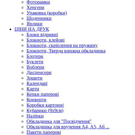
Фоторамки
Хенгери
Упаковка (коробки)
Щоденники
Ярлики
ЦІНИ НА ДРУК
Блоки відривні
Блокноти, клейові
Блокноти, скріплення на пружину
Блокноти, Тверда книжна обкладинка
Блотери
Буклети
Воблери
Диспенсери
Зошити
Календарі
Карти
Кепки паперові
Конверти
Коробки картонні
Кубарики (9х9см)
Наліпки
Обкладинка для "Посвідчення"
Обкладинка для вручення А4, А5, А6 ...
Пакети паперові