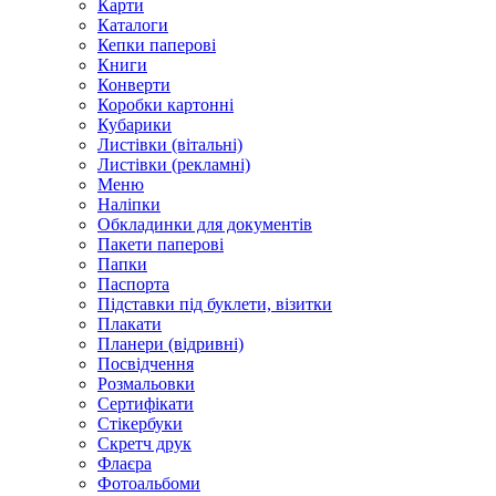
Карти
Каталоги
Кепки паперові
Книги
Конверти
Коробки картонні
Кубарики
Листівки (вітальні)
Листівки (рекламні)
Меню
Наліпки
Обкладинки для документів
Пакети паперові
Папки
Паспорта
Підставки під буклети, візитки
Плакати
Планери (відривні)
Посвідчення
Розмальовки
Сертифікати
Стікербуки
Скретч друк
Флаєра
Фотоальбоми