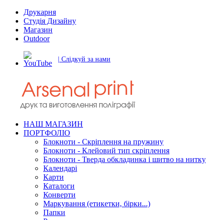
Друкарня
Студія Дизайну
Магазин
Outdoor
| Слідкуй за нами
НАШ МАГАЗИН
ПОРТФОЛІО
Блокноти - Скріплення на пружину
Блокноти - Клейовий тип скріплення
Блокноти - Тверда обкладинка і шитво на нитку
Календарі
Карти
Каталоги
Конверти
Маркування (етикетки, бірки...)
Папки