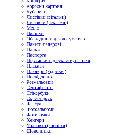
Конверти
Коробки картонні
Кубарики
Листівки (вітальні)
Листівки (рекламні)
Меню
Наліпки
Обкладинки для документів
Пакети паперові
Папки
Паспорта
Підставки під буклети, візитки
Плакати
Планери (відривні)
Посвідчення
Розмальовки
Сертифікати
Стікербуки
Скретч друк
Флаєра
Фотоальбоми
Фоторамки
Хенгери
Упаковка (коробки)
Щоденники