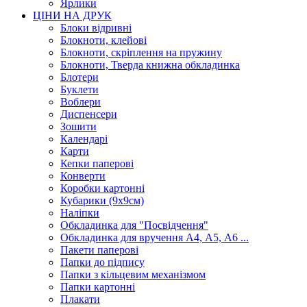
Ярлики
ЦІНИ НА ДРУК
Блоки відривні
Блокноти, клейові
Блокноти, скріплення на пружину
Блокноти, Тверда книжна обкладинка
Блотери
Буклети
Воблери
Диспенсери
Зошити
Календарі
Карти
Кепки паперові
Конверти
Коробки картонні
Кубарики (9х9см)
Наліпки
Обкладинка для "Посвідчення"
Обкладинка для вручення А4, А5, А6 ...
Пакети паперові
Папки до підпису
Папки з кільцевим механізмом
Папки картонні
Плакати