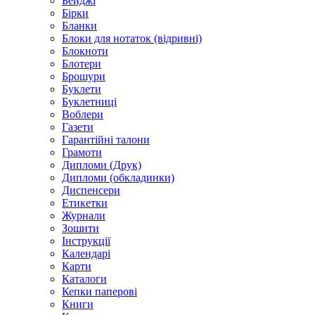
Бейджі
Бірки
Бланки
Блоки для нотаток (відривні)
Блокноти
Блотери
Брошури
Буклети
Буклетниці
Воблери
Газети
Гарантійні талони
Грамоти
Дипломи (Друк)
Дипломи (обкладинки)
Диспенсери
Етикетки
Журнали
Зошити
Інструкції
Календарі
Карти
Каталоги
Кепки паперові
Книги