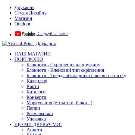
Друкарня
Студія Дизайну
Магазин
Outdoor
| Слідкуй за нами
НАШ МАГАЗИН
ПОРТФОЛІО
Блокноти - Скріплення на пружину
Блокноти - Клейовий тип скріплення
Блокноти - Тверда обкладинка і шитво на нитку
Календарі
Карти
Каталоги
Конверти
Маркування (етикетки, бірки...)
Папки
Розмальовки
Упаковка
ЩО МИ ДРУКУЄМО!
Анкети