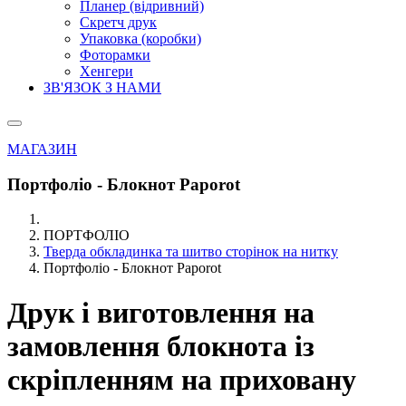
Планер (відривний)
Скретч друк
Упаковка (коробки)
Фоторамки
Хенгери
ЗВ'ЯЗОК З НАМИ
МАГАЗИН
Портфоліо - Блокнот Paporot
ПОРТФОЛІО
Тверда обкладинка та шитво сторінок на нитку
Портфоліо - Блокнот Paporot
Друк і виготовлення на
замовлення блокнота із
скріпленням на приховану